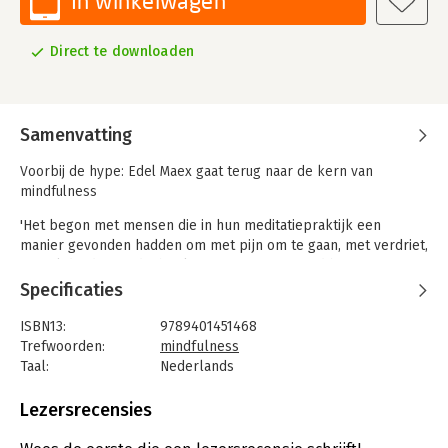
In winkelwagen
Direct te downloaden
Samenvatting
Voorbij de hype: Edel Maex gaat terug naar de kern van
mindfulness
'Het begon met mensen die in hun meditatiepraktijk een
manier gevonden hadden om met pijn om te gaan, met verdriet,
met al die dingen die het leven ons ongevraagd brengt. Het
kreeg de naam mindfulness. De eerste jaren moesten we
Specificaties
moeite doen om uit te leggen wat dat was. Toen kwam de hype,
met alle misverstanden en valse verwachtingen van dien. Nu
ISBN13:
9789401451468
moeten we vooral moeite doen om uit te leggen wat
Trefwoorden:
mindfulness
mindfulness niet is.'
Taal:
Nederlands
Bindwijze:
e-book
In dit verfrissende en uitdagende boek keert Edel Maex terug
Beveiliging:
watermerk
Lezersrecensies
naar de kern van mindfulness. Stap voor stap onderscheidt hij
Bestandsformaat:
epub
zin van onzin, ondersteund door de speelse cartoons van Ardan
Aantal pagina's:
32