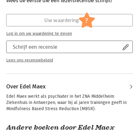
Wees de eerste die een lezersrecensie schrijft!
Timmer. Een absolute must-read voor iedereen die zin en
Uitgever:
Lannoo
onzin over mindfulness van elkaar wil onderscheiden en de
Druk:
1
essentie ervan wil terugvinden.
Verschijningsdatum:
13-3-2018
?
Uw waardering
Hoofdrubriek:
Psychologie
Log in om uw waardering te geven
Schrijf een recensie
Lees ons recensiebeleid
Over Edel Maex
Edel Maex werkt als psychiater in het ZNA Middelheim 
Ziekenhuis in Antwerpen, waar hij al jaren trainingen geeft in 
Mindfulness Based Stress Reduction (MBSR).
Andere boeken door Edel Maex