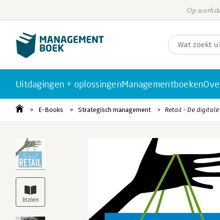
Op werkda
Uitdagingen + oplossingen
Managementboeken
Ove
E-Books
Strategisch management
Retail - De digitale