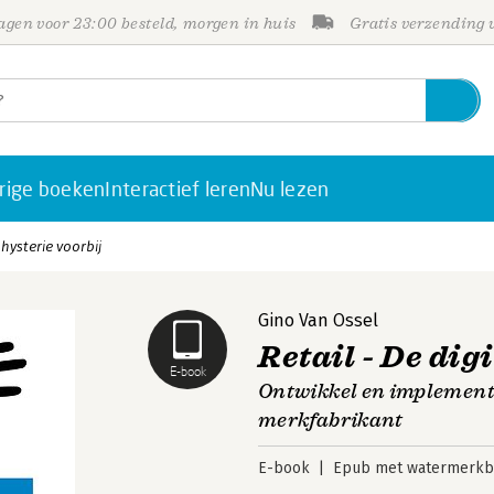
gen voor 23:00 besteld, morgen in huis
Gratis verzending
rige boeken
Interactief leren
Nu lezen
 hysterie voorbij
Gino Van Ossel
Retail - De dig
E-book
Ontwikkel en implemente
merkfabrikant
E-book
Epub met watermerkbe