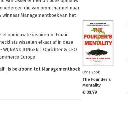
no Van Ossel er met dit boek opnieuw
oor iedereen die van omnichannel naar
il & winnaar Managementboek van het
sel opnieuw te inspireren. Fraaie
ecklists wisselen elkaar af in deze
.’ - WIJNAND JONGEN | Oprichter & CEO
-commerce Europe
tail', is bekroond tot Managementboek
Chris Zook
The Founder's
Mentality
€ 33,79