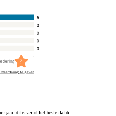
6
0
0
0
0
?
rdering
 waardering te geven
jaar; dit is veruit het beste dat ik