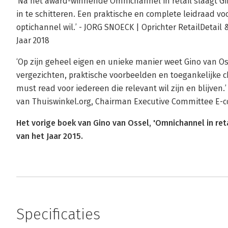
‘Na het award-winnende Omnichannel in retail slaagt Gi
in te schitteren. Een praktische en complete leidraad v
optichannel wil.’ - JORG SNOECK | Oprichter RetailDeta
Jaar 2018
‘Op zijn geheel eigen en unieke manier weet Gino van Os
vergezichten, praktische voorbeelden en toegankelijke ch
must read voor iedereen die relevant wil zijn en blijven
van Thuiswinkel.org, Chairman Executive Committee E
Het vorige boek van Gino van Ossel, 'Omnichannel in re
van het Jaar 2015.
Specificaties