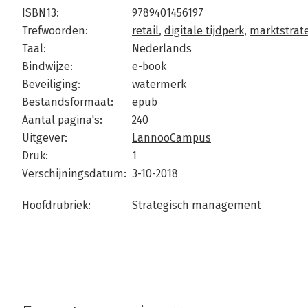
ISBN13:
9789401456197
Trefwoorden:
retail
,
digitale tijdperk
,
marktstrat
Taal:
Nederlands
Bindwijze:
e-book
Beveiliging:
watermerk
Bestandsformaat:
epub
Aantal pagina's:
240
Uitgever:
LannooCampus
Druk:
1
Verschijningsdatum:
3-10-2018
Hoofdrubriek:
Strategisch management