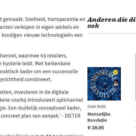
Anderen die di
it gemaakt. Snelheid, transparantie en
ook
anten verkopen in eigen winkels en
 kondigen nieuwe technologieën een
channel, waarmee hij retailers,
e hysterie leidt. Met herkenbare
n praktisch kader om een succesvolle
tgerichtheid combineert.
zetten, investeren in de digitale
terie voorbij introduceert optichannel
Sven Rickli
ie. Een duidelijk conceptueel kader,
Menselijke
oncreet plan van aanpak.’ - DIETER
Revolutie
€ 29,95