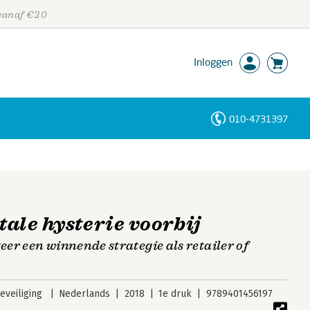
 vanaf €20
Inloggen
010-4731397
Personen
Trefwoorden
itale hysterie voorbij
er een winnende strategie als retailer of
veiliging
Nederlands
2018
1e druk
9789401456197