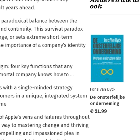
Anderen die di
ook
ult years ahead.
te paradoxical balance between the
and continuity. This survival paradox
nge, or sets extreme short-term
 the importance of a company's identity
igm: four key functions that any
immortal company knows how to ...
ls with a single-minded strategy
Fons van Dyck
tomers in a unique, integrated system
De onsterfelijke
onderneming
ime
€ 21,99
 of Apple's wins and failures throughout
he way to mastering change and thriving
 compelling and impassioned plea in