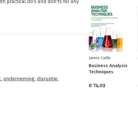
th practical do's and don'ts for any
James Cadle
Business Analysis
Techniques
t
,
onderneming
,
disruptie
,
€ 74,02