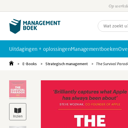
Op werkda
Uitdagingen + oplossingen
Managementboeken
Ove
E-Books
Strategisch management
The Survival Parad