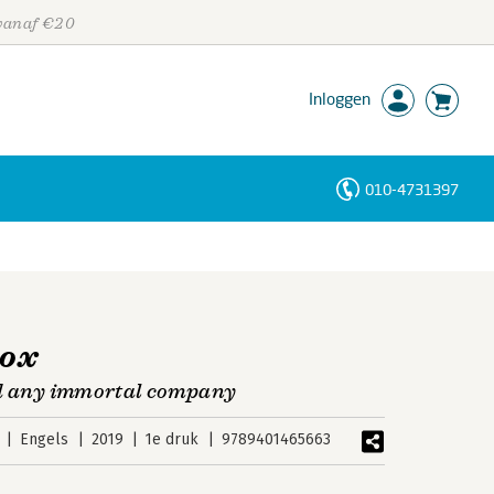
 vanaf €20
Inloggen
010-4731397
Personen
Trefwoorden
dox
nd any immortal company
Engels
2019
1e druk
9789401465663