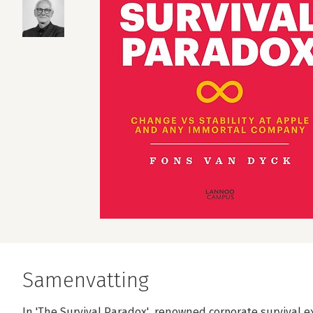
Samenvatting
In 'The Survival Paradox', renowned corporate survival e