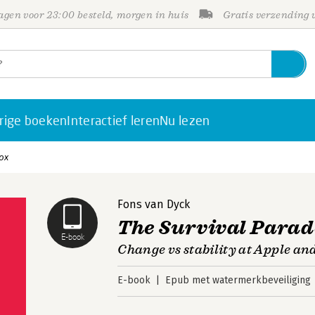
gen voor 23:00 besteld, morgen in huis
Gratis verzending
rige boeken
Interactief leren
Nu lezen
ox
Fons van Dyck
The Survival Para
E-book
Change vs stability at Apple a
E-book
Epub met watermerkbeveiliging