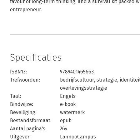
favour of long-term thinking, and a survival kit packed wi
entrepreneur.
Specificaties
ISBN13:
9789401465663
Trefwoorden:
bedrijfscultuur
,
strategie
,
identitei
overlevingsstrategie
Taal:
Engels
Bindwijze:
e-book
Beveiliging:
watermerk
Bestandsformaat:
epub
Aantal pagina's:
264
Uitgever:
LannooCampus