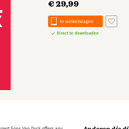
€ 29,99
In winkelwagen
Direct te downloaden
xpert Fons Van Dyck offers any