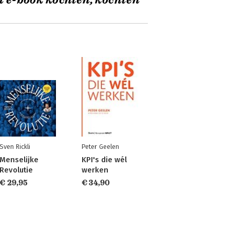
t e-book kochten, kochten
Sven Rickli
Peter Geelen
Menselijke
KPI's die wél
Revolutie
werken
€ 29,95
€ 34,90