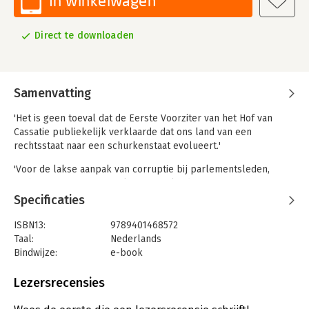
In winkelwagen
Direct te downloaden
Samenvatting
'Het is geen toeval dat de Eerste Voorziter van het Hof van
Cassatie publiekelijk verklaarde dat ons land van een
rechtsstaat naar een schurkenstaat evolueert.'
'Voor de lakse aanpak van corruptie bij parlementsleden,
rechters en procureurs, kreeg ons land een fameuze
uitbrander van de Greco, de groep van de Raad van Europa
Specificaties
tegen corruptie: "Van de 15 aanbevelingen die 2 jaar geleden
zijn gelanceerd, heeft België er geen enkele voldoende in de
ISBN13:
9789401468572
praktijk gebracht".'
Taal:
Nederlands
Bindwijze:
e-book
'Werkte de Staatsveiligheid als een politieke politie en
Beveiliging:
watermerk
handelden de hoofdverantwoordelijke en een bijzondere
Bestandsformaat:
epub
Lezersrecensies
commissaris al of niet op eigen initiatief ?'
Aantal pagina's:
288
Uitgever:
Lannoo