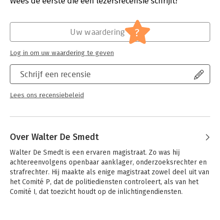
Wees de eerste die een lezersrecensie schrijft!
Hoe lang moet je in dit land wachten om geschiedenis te
Druk:
1
mogen schrijven? In het dossier-Lahaut duurde het een halve
Verschijningsdatum:
10-6-2020
eeuw vooraleer de gerechtelijke omerta doorbroken mocht
?
Uw waardering
worden. Maar: justice must be seen to be done.
Hoofdrubriek:
Mens en maatschappij
Jongbloed:
Strafrecht - Criminologie
De parlementairen, de wetgever, de bevolking moeten de
Log in om uw waardering te geven
mogelijkheid krijgen te lezen waarom justitie faalde, wat er
misliep, hoe en waarom die dingen konden gebeuren: de
Schrijf een recensie
moord op Lahaut / de staatsgreepplannen / de politieoorlog /
de zaak-François / het Bende-onderzoek / het Dutroux-dossier
Lees ons recensiebeleid
/ de plaatsing van de raketten in Florennes / Echelon /
Lernaut & Hauspie / de CIA-vluchten / de Antwerpse
diamantoorlog / Kazachgate / Tractebel / Publifin / de zaak-
Erdal / het dossier-Raes / Swift / en heel veel andere ...
Over Walter De Smedt
Walter De Smedt is een ervaren magistraat. Zo was hij 
achtereenvolgens openbaar aanklager, onderzoeksrechter en 
strafrechter. Hij maakte als enige magistraat zowel deel uit van 
het Comité P, dat de politiediensten controleert, als van het 
Comité I, dat toezicht houdt op de inlichtingendiensten.