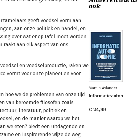
Anderen die di
ook
verzamelaars geeft voedsel vorm aan
ngen, aan onze politiek en handel, en
ssing over wat er op tafel moet worden
n raakt aan elk aspect van ons
 voedsel en voedselproductie, raken we
co vormt voor onze planeet en voor
Martijn Aslander
om hoe we de problemen van onze tijd
Informatieautonomie
ten van beroemde filosofen zoals
€ 24,99
ectuur, literatuur, politiek en
oedsel, en de manier waarop we het
aan we eten? biedt een uitdagende en
htzame en inspirerende wijze de weg