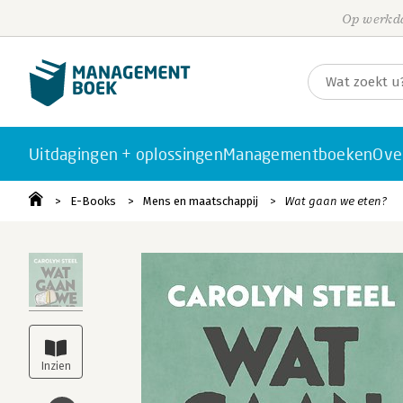
Op werkda
Uitdagingen + oplossingen
Managementboeken
Ove
E-Books
Mens en maatschappij
Wat gaan we eten?