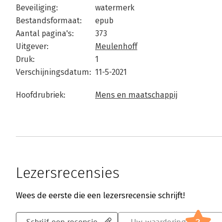
Beveiliging:
watermerk
Bestandsformaat:
epub
Aantal pagina's:
373
Uitgever:
Meulenhoff
Druk:
1
Verschijningsdatum:
11-5-2021
Hoofdrubriek:
Mens en maatschappij
Lezersrecensies
Wees de eerste die een lezersrecensie schrijft!
Schrijf een recensie
Uw waardering