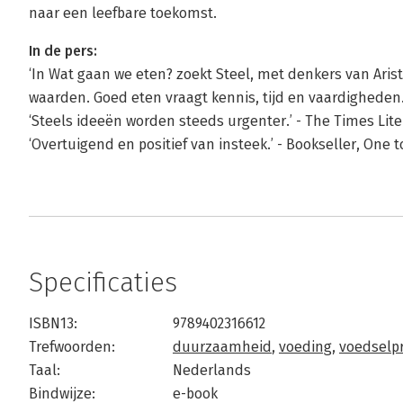
naar een leefbare toekomst.
In de pers:
‘In Wat gaan we eten? zoekt Steel, met denkers van Arist
waarden. Goed eten vraagt kennis, tijd en vaardigheden
‘Steels ideeën worden steeds urgenter.’ - The Times Li
‘Overtuigend en positief van insteek.’ - Bookseller, One 
Specificaties
ISBN13:
9789402316612
Trefwoorden:
duurzaamheid
,
voeding
,
voedselp
Taal:
Nederlands
Bindwijze:
e-book