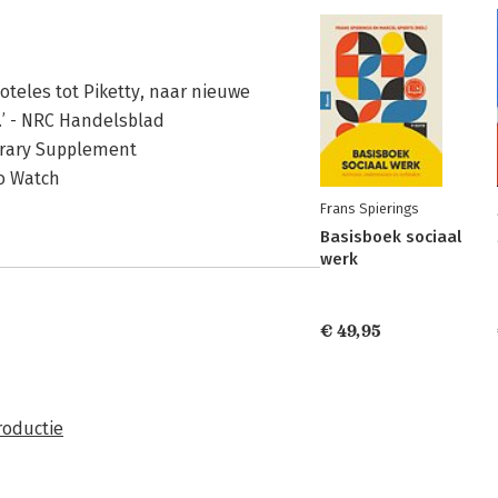
oteles tot Piketty, naar nieuwe
.’ - NRC Handelsblad
terary Supplement
to Watch
Frans Spierings
Basisboek sociaal
werk
€ 49,95
roductie