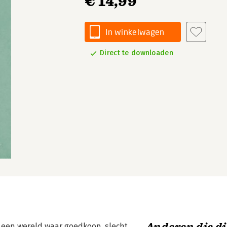
€ 14,99
In winkelwagen
Direct te downloaden
 een wereld waar goedkoop, slecht