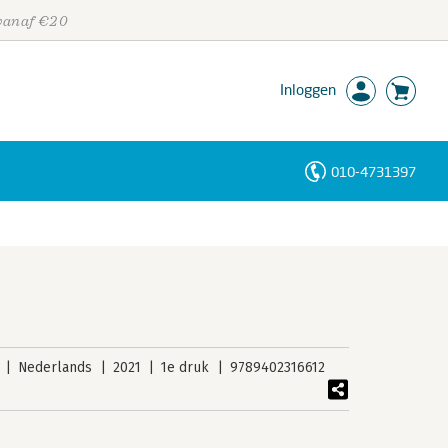
 vanaf €20
Inloggen
010-4731397
Personen
Trefwoorden
Nederlands
2021
1e druk
9789402316612