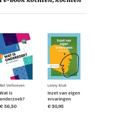
t e-book kochten, kochten
Nel Verhoeven
Lenny Kruit
Wat is
Inzet van eigen
onderzoek?
ervaringen
€ 56,50
€ 30,95