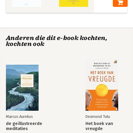
antropoceen (2017) en Extinctie (2019).
Literatuur
Namenregister
Dankwoord
Anderen die dit e-book kochten,
Perspectieven op
Bedrijfsethiek
kochten ook
leiderschap
Bekijk alle boeken
Marcus Aurelius
Desmond Tutu
de geïllustreerde
Het boek van
meditaties
vreugde