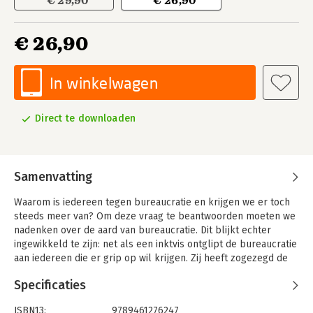
€ 29,90
€ 26,90
€ 26,90
In winkelwagen
Direct te downloaden
Samenvatting
Waarom is iedereen tegen bureaucratie en krijgen we er toch
steeds meer van? Om deze vraag te beantwoorden moeten we
nadenken over de aard van bureaucratie. Dit blijkt echter
ingewikkeld te zijn: net als een inktvis ontglipt de bureaucratie
aan iedereen die er grip op wil krijgen. Zij heeft zogezegd de
aard van een ‘hyperobject’, iets wat zo alomvattend is dat we
Specificaties
nooit het totaalbeeld ervan op ons netvlies kunnen krijgen.
René ten Bos onderwerpt bureaucratie aan een filosofische
ISBN13:
9789461276247