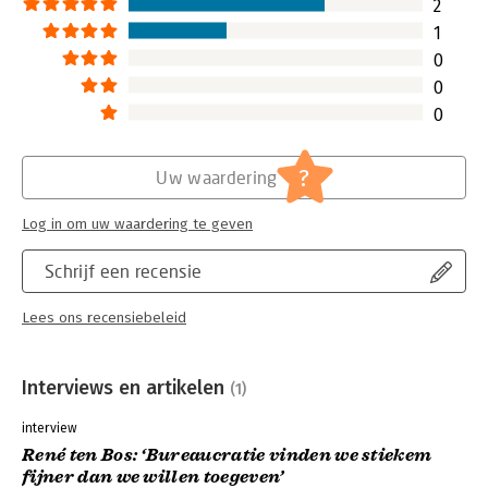
2
hebben de macht en die macht
1
neemt steeds meer toe.
0
Lees verder
0
0
?
Uw waardering
Log in om uw waardering te geven
Schrijf een recensie
Lees ons recensiebeleid
Interviews en artikelen
(1)
interview
René ten Bos: ‘Bureaucratie vinden we stiekem
fijner dan we willen toegeven’