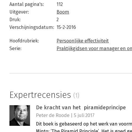
Aantal pagina's:
112
Uitgever:
Boom
Druk:
2
Verschijningsdatum:
15-2-2016
Hoofdrubriek:
Persoonlijke effectiviteit
Serie:
Praktijkgidsen voor manager en 
Expertrecensies
(1)
De kracht van het piramideprincipe
Peter de Roode | 5 juli 2017
Dit boek is gebaseerd op het werk van voo
Minto: ‘The Piramid Principle’. Het is goed g