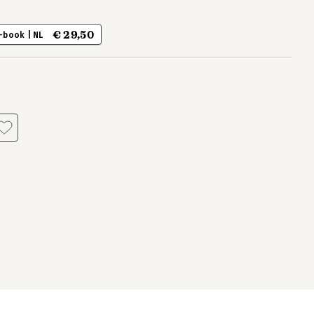
€ 29,50
-book | NL