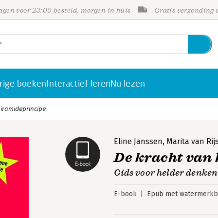
gen voor 23:00 besteld, morgen in huis
Gratis verzending
rige boeken
Interactief leren
Nu lezen
piramideprincipe
Eline Janssen
,
Marita van Rij
De kracht van
E-book
Gids voor helder denken
E-book
Epub met watermerkbe