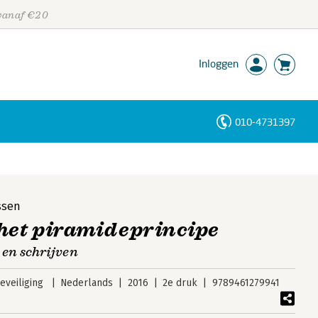
 vanaf €20
Inloggen
010-4731397
Personen
Trefwoorden
ssen
 het piramideprincipe
 en schrijven
veiliging
Nederlands
2016
2e druk
9789461279941