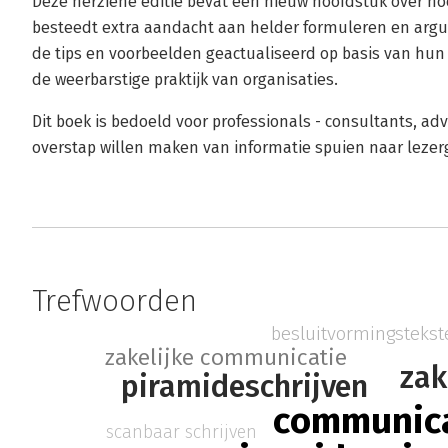
Deze herziene editie bevat een nieuw hoofdstuk over hoe
besteedt extra aandacht aan helder formuleren en arg
de tips en voorbeelden geactualiseerd op basis van hun
de weerbarstige praktijk van organisaties.
Dit boek is bedoeld voor professionals - consultants, ad
overstap willen maken van informatie spuien naar lezerg
Trefwoorden
besluitvormingstekst
zakelijke communicatie
zak
piramideschrijven
communic
scanbaar schrijven