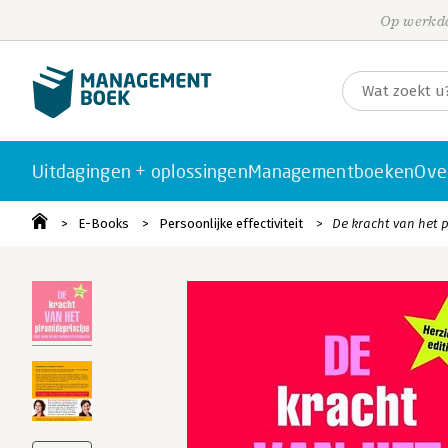
Op werkda
Uitdagingen + oplossingen
Managementboeken
Ove
E-Books
Persoonlijke effectiviteit
De kracht van het 