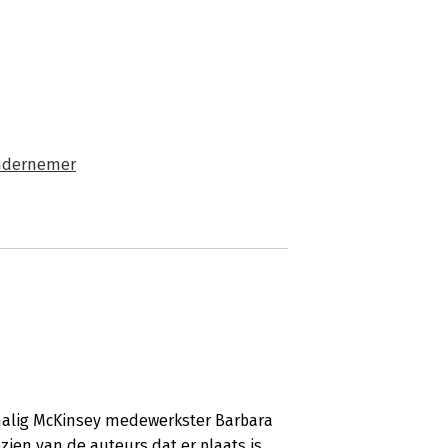
ondernemer
rmalig McKinsey medewerkster Barbara
ezien van de auteurs dat er plaats is