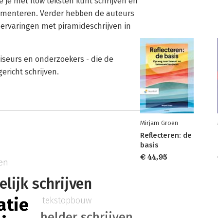
 je met flow teksten kunt schrijven en
umenteren. Verder hebben de auteurs
 ervaringen met piramideschrijven in
viseurs en onderzoekers - die de
ericht schrijven.
Mirjam Groen
Reflecteren: de
basis
€ 44,95
en
elijk schrijven
atie
tekstopbouw
helder schrijven