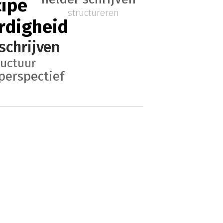
cipe
structureren
ardigheid
schrijven
ructuur
perspectief