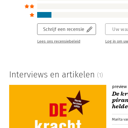
Schrijf een recensie
Uw waa
Lees ons recensiebeleid
Log in om uw
Interviews en artikelen
(1)
preview
De kr
piram
helde
Marita va