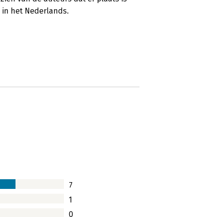
e in het Nederlands.
7
1
0