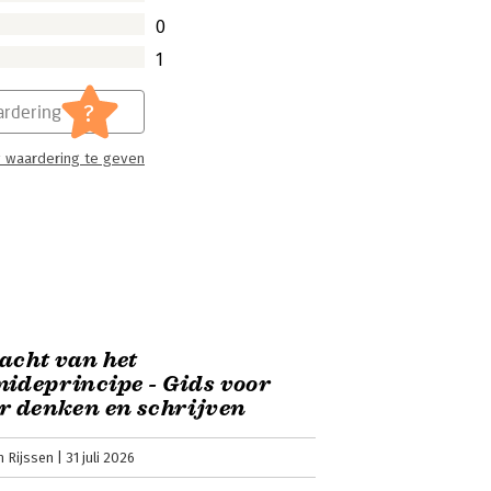
0
1
?
rdering
 waardering te geven
acht van het
ideprincipe - Gids voor
r denken en schrijven
n Rijssen
31 juli 2026