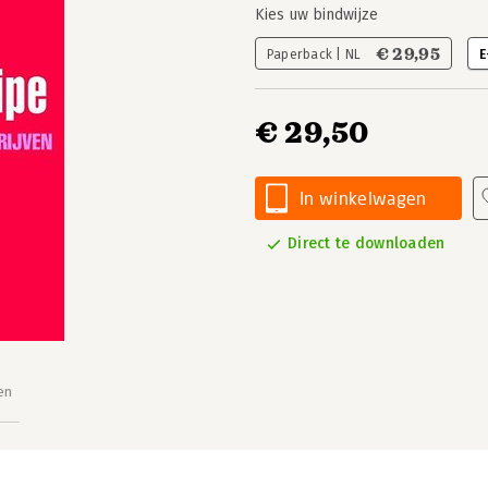
Kies uw bindwijze
€ 29,95
Paperback | NL
E
€ 29,50
In winkelwagen
Direct te downloaden
en