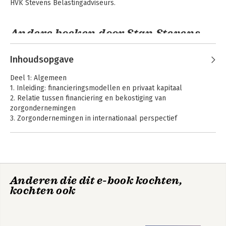
HVK Stevens Belastingadviseurs.
Bekijk alle boeken
Andere boeken door Stan Stevens
Financiering van
Handboek
Inhoudsopgave
zorginstellingen
Semipubliek
Ondernemingsrecht
Deel 1: Algemeen
1. Inleiding: financieringsmodellen en privaat kapitaal
2. Relatie tussen financiering en bekostiging van
zorgondernemingen
Bekijk alle boeken
3. Zorgondernemingen in internationaal perspectief
Deel 2: Bestuurlijk organsatorisch
4. Het geïntegreerde medisch bedrijf van de toekomst
5. Veranderende interne verhoudingen in het algemene
Financiering van
ziekehuis door integrale bekostiging en het Westvoorstel
zorginstellingen
Anderen die dit e-book kochten,
privaat kapitaal
kochten ook
6. Winst in de zorg: een clash van paradigma’s
Deel 3: Financieel-economisch deel
Bekijk alle boeken
7. Waardering van (investeringen in) de zorgonderneming