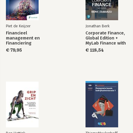
toekomstige financierings- en bekostigingssystematiek
19. Fiscale aspecten van ziekenhuizen zonder en met
winstuitkering
Piet de Keijzer
Jonathan Berk
Epiloog - Bart Berden, Louis Houwen en Stan Stevens
Financieel
Corporate Finance,
Afkortingen
management en
Global Edition +
De auteurs
Financiering
MyLab Finance with
Register
Pearson eText
€ 79,95
€ 118,54
(Package)