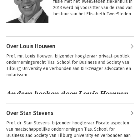
fusie met het TweeSteden ziekenhuis in 
2013 werd hij voorzitter van de raad van 
bestuur van het Elisabeth-TweeSteden 
Ziekenhuis. Deze functie oefent hij nog 
steeds uit. Vanaf 2008 was hij 
Andere boeken door Bart Berden
hoogleraar Organisation Development 
in Hospital Care aan de TIAS Business 
School. Sinds eind 2019 is hij bijzonder 
Over Louis Houwen
hoogleraar Organisatie Ziekenhuiszorg 
Prof. mr. Louis Houwen, bijzonder hoogleraar privaat-publiek 
aan de Radboud Universiteit/het 
ondernemingsrecht Tias, School for Business and Society van 
Radboudumc. Hij is voorzitter van het 
Tilburg University en verbonden aan Dirkzwager advocaten en 
Regionaal Overleg Acute Zorg in 
notarissen
Brabant.
Andere boeken door Louis Houwen
Over Stan Stevens
Financiering van
zorginstellingen
Prof. dr. Stan Stevens, bijzonder hoogleraar Fiscale aspecten 
van maatschappelijke ondernemingen Tias, School for 
Business and Society van Tilburg University en verbonden aan 