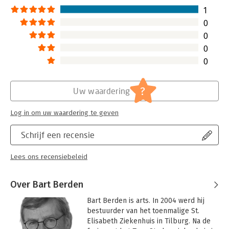
Bespiegelingen op deze vragen staan
1
in 19 hoofdstukken te lezen,
0
geschreven door 28 specialisten op
0
het terrein van de financiering van
0
ziekenhuizen.
Lees verder
0
?
Uw waardering
Log in om uw waardering te geven
Schrijf een recensie
Lees ons recensiebeleid
Over Bart Berden
Bart Berden is arts. In 2004 werd hij 
bestuurder van het toenmalige St. 
Elisabeth Ziekenhuis in Tilburg. Na de 