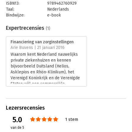
ISBN13:
9789462760929
Taal:
Nederlands
Bindwijze:
e-book
Beveiliging:
watermerk
Bestandsformaat:
epub
Expertrecensies
(1)
Aantal pagina's:
409
Uitgever:
Boom
Financiering van zorginstellingen
Druk:
1
Arie Buvens | 21 januari 2016
Verschijningsdatum:
5-1-2016
Waarom kent Nederland nauwelijks
private ziekenhuizen en kennen
Hoofdrubriek:
Financieel management
bijvoorbeeld Duitsland (Helios,
Asklepios en Rhön-Klinikum), het
Verenigd Koninkrijk en de Verenigde
Staten wèl een commerciële
ziekenhuissector? Wat gaat de komst
van de nieuwe Wet privaat Kapitaal,
per 1 juli 2014, betekenen? En
Lezersrecensies
waarom weer sleutelen aan ons
zorgstelsel, dat internationaal meer
5.0
1 stem
dan nationaal, terecht wordt
geprezen vanwege zijn hoge
van de 5
kwaliteit? En dat al vele jaren lang!