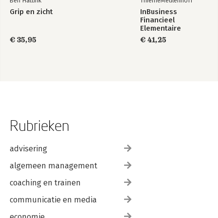
Ben Hattink
ThiemeMeulenhoff
Grip en zicht
InBusiness
Financieel
Elementaire
bedrijfsadministratie
€ 35,95
€ 41,25
deel 1 - Tekstboek
+ licentie
Rubrieken
advisering
algemeen management
coaching en trainen
communicatie en media
economie