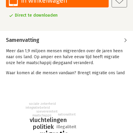
In winkelwagen
Direct te downloaden
Samenvatting
Meer dan 1,9 miljoen mensen migreerden over de jaren heen
naar ons land. Op amper een halve eeuw tijd heeft migratie
onze hele maatschappij diepgaand veranderd.
Waar komen al die mensen vandaan? Brengt migratie ons land
welvaart, dan wel meer armoede? Waarom verloopt het
terugsturen van uitgewezen mensen zo moeilijk? En kunnen
we die dubbele nationaliteit echt niet afschaffen? Dit is slechts
een greep uit vele vragen die leven bij burgers over migratie.
sociale zekerheid
In dit boek behandelen Theo Francken en Joren Vermeersch 24
integratiebeleid
soevereiniteit
van die pertinente vragen. Vragen over asiel en
nationaliteit
maatschappij
gezinshereniging, over terugkeer en regularisering, over de
vluchtelingen
impact van migratie op onze sociale zekerheid en de discussie
politiek
illegaliteit
over het Marrakeshpact, die leidde tot de val van de regering-