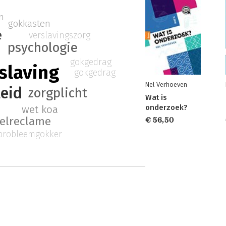
n
gokkasten
e
verslavingszorg
psychologie
gokgedrag
slaving
gokgedrag
Nel Verhoeven
eid
zorgplicht
Wat is
onderzoek?
wet koa
elreclame
€ 56,50
probleemgokker