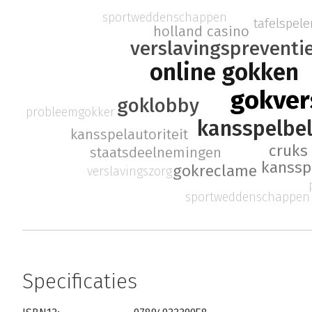
sportweddenschappen
tafelspele
holland casino
verslavingspreventi
online gokken
gokver
goklobby
probleemgokker
kansspelbel
kansspelautoriteit
cruks
staatsdeelnemingen
kanssp
gokreclame
verslavingszorg
sportweddenschappen
Specificaties