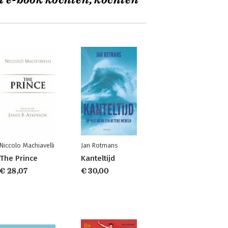
t e-book kochten, kochten
Niccolo Machiavelli
Jan Rotmans
The Prince
Kanteltijd
€ 28,07
€ 30,00