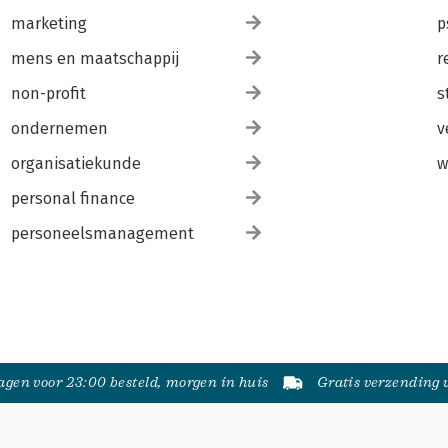
marketing
p
mens en maatschappij
r
non-profit
s
ondernemen
v
organisatiekunde
w
personal finance
personeelsmanagement
gen voor 23:00 besteld, morgen in huis
Gratis verzending