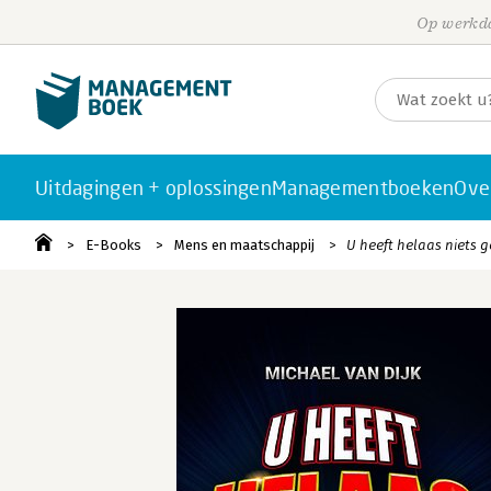
Op werkda
Uitdagingen + oplossingen
Managementboeken
Ove
E-Books
Mens en maatschappij
U heeft helaas niets