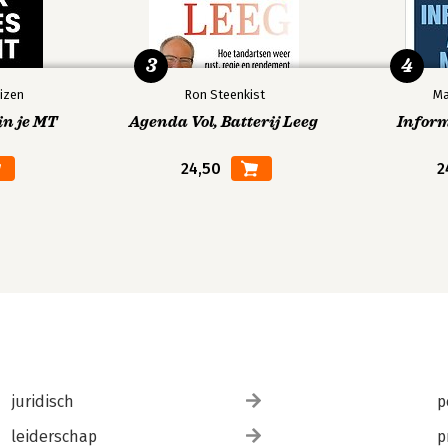
3
4
izen
Ron Steenkist
Ma
in je MT
Agenda Vol, Batterij Leeg
Infor
24,50
2
juridisch
p
leiderschap
p