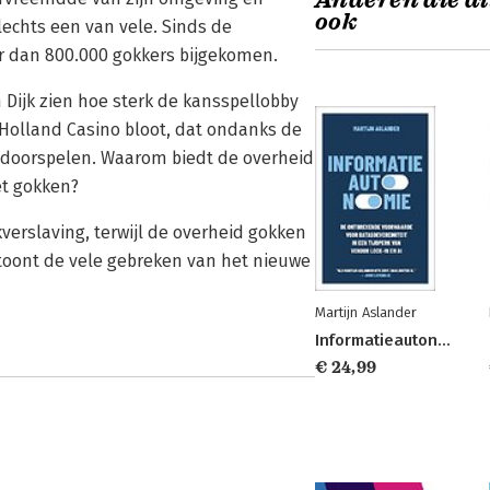
Anderen die di
ook
 slechts een van vele. Sinds de
er dan 800.000 gokkers bijgekomen.
 Dijk zien hoe sterk de kansspellobby
f Holland Casino bloot, dat ondanks de
t doorspelen. Waarom biedt de overheid
et gokken?
verslaving, terwijl de overheid gokken
n' toont de vele gebreken van het nieuwe
Martijn Aslander
Informatieautonomie
€ 24,99