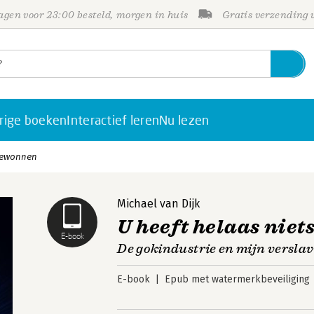
gen voor 23:00 besteld, morgen in huis
Gratis verzending
rige boeken
Interactief leren
Nu lezen
 gewonnen
Michael van Dijk
U heeft helaas nie
E-book
De gokindustrie en mijn verslav
E-book
Epub met watermerkbeveiliging