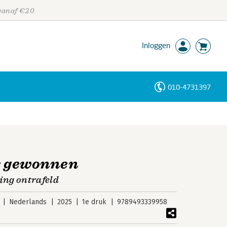
 vanaf €20
Inloggen
010-4731397
Personen
Trefwoorden
ts gewonnen
ing ontrafeld
Nederlands
2025
1e druk
9789493339958