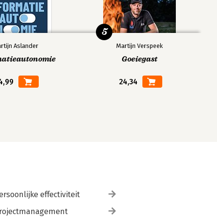
5
rtijn Aslander
Martijn Verspeek
matieautonomie
Goeiegast
4,99
24,34
ersoonlijke effectiviteit
rojectmanagement