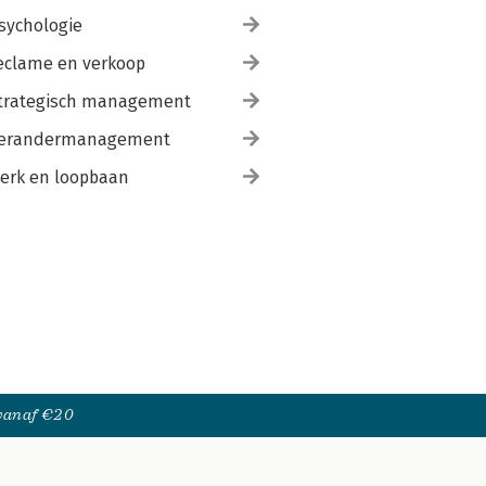
sychologie
eclame en verkoop
trategisch management
erandermanagement
erk en loopbaan
 vanaf €20