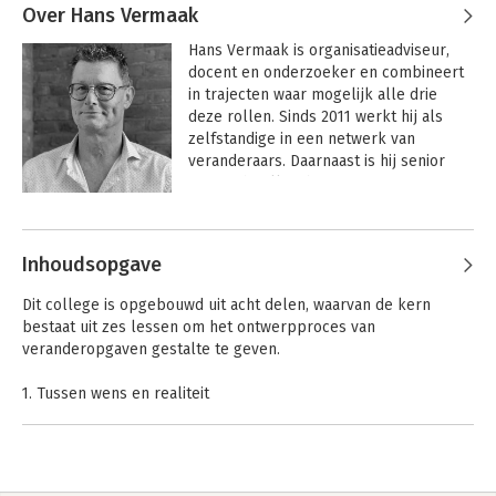
Over Hans Vermaak
Hans Vermaak is organisatieadviseur, 
docent en onderzoeker en combineert 
in trajecten waar mogelijk alle drie 
deze rollen.
 Sinds 2011 werkt hij als 
zelfstandige in een netwerk van 
veranderaars. Daarnaast is hij senior 
research fellow bij NSOB en 
geassocieerd partner bij Sioo en bij 
Andere boeken door Hans Vermaak
Twynstra Gudde. Hij is vooral actief rond 
complexe veranderopgaven, vaak met 
Inhoudsopgave
een maatschappelijk karakter. Hij 
promoveerde cum laude op het 
Dit college is opgebouwd uit acht delen, waarvan de kern
aanpakken van complexe vraagstukken. 
bestaat uit zes lessen om het ontwerpproces van
veranderopgaven gestalte te geven.
Hij heeft meer dan honderd publicaties 
op zijn naam staan 
over veranderkunde, 
1. Tussen wens en realiteit
systeemdenken, leerprocessen en 
2. Hefboomwerking
onderzoek. 
Hij is bekend van het 
3. Palet van veranderstrategieën
populaire handboek ‘Leren 
4. Combineren van interventies
veranderen’, de breinkraker ‘Plezier 
5. Kiezen in finesse en diepgang
beleven aan taaie vraagstukken’ en het 