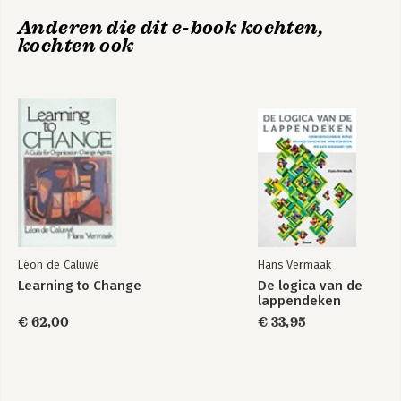
6. De vergeten rol van de veranderaar
Iedereen verandert
Leren veranderen
toegankelijke ‘Iedereen verandert – nu 
Anderen die dit e-book kochten,
- nu wij nog
wij nog’.
Zijn laatste boek
‘De logica 
kochten ook
van de lappendeken’ gaat over het 
aanpakken van vraagstukken die van 
iedereen en van niemand zijn. 
Zie voor meer informatie zijn website: 
hansvermaak.com
Léon de Caluwé
Hans Vermaak
Learning to Change
De logica van de
De logica van de
Perspectieven op
lappendeken
lappendeken
veranderen
€ 62,00
€ 33,95
Bekijk alle boeken