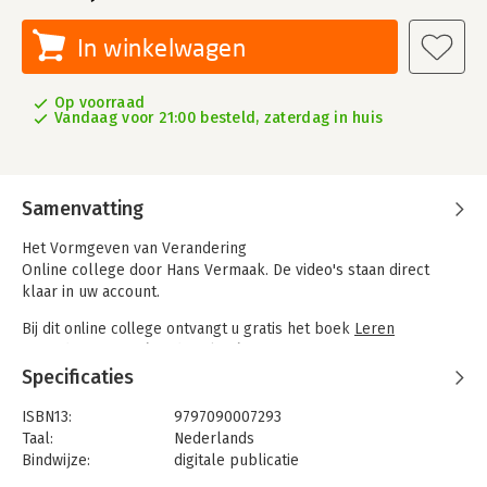
In winkelwagen
Op voorraad
Vandaag voor 21:00 besteld, zaterdag in huis
Samenvatting
Het Vormgeven van Verandering
Online college door Hans Vermaak. De video's staan direct
klaar in uw account.
Bij dit online college ontvangt u gratis het boek
Leren
veranderen
van Léon de Caluwé t.w.v. € 69,50.
Specificaties
‘Komen we met veranderkunde toe aan de vragen die eigenlijk
het meest tellen?’
ISBN13:
9797090007293
Dat verandertrajecten niet eenvoudig zijn, kan iedereen die er
Taal:
Nederlands
mee te maken heeft gehad beamen. Hans Vermaak laat in dit
Bindwijze:
digitale publicatie
online college van anderhalf uur zien hoe u de kans op een
Uitgever:
Managementboek