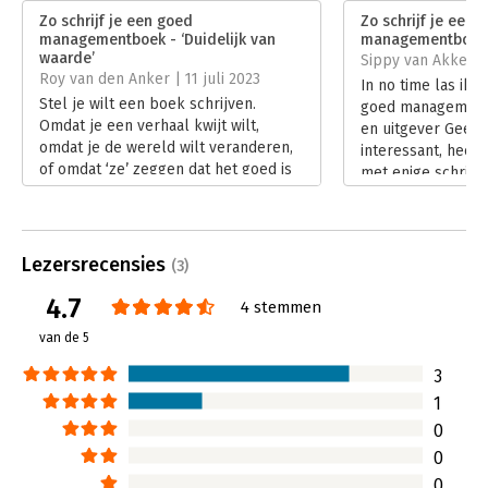
een boek, en dat is het schrijven van een boek.
Aantal pagina's:
216
Zo schrijf je een goed
Zo schrijf je een 
Uitgever:
Bookora
managementboek - ‘Duidelijk van
managementboek -
Druk:
1
waarde’
Sippy van Akker |
Verschijningsdatum:
23-6-2020
Roy van den Anker | 11 juli 2023
In no time las ik Z
Stel je wilt een boek schrijven.
goed management
Hoofdrubriek:
Communicatie en media
Omdat je een verhaal kwijt wilt,
en uitgever Geerha
omdat je de wereld wilt veranderen,
interessant, heeft
of omdat ‘ze’ zeggen dat het goed is
met enige schrijfe
voor de marketing van je merk. Of
en het leest lekk
gewoon omdat het op je bucketlist
Lees verder
staat. Eigenlijk maakt het niet uit
waarom. Belangrijker is de vraag: Hoe
Lezersrecensies
(3)
pak je dit aan?
Lees verder
4.7
4 stemmen
van de 5
3
1
0
0
0