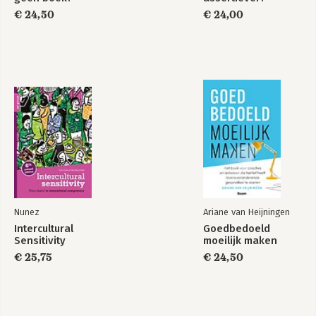
€ 24,50
€ 24,00
Bekijk alle boeken
Nunez
Ariane van Heijningen
Intercultural
Goedbedoeld
Sensitivity
moeilijk maken
€ 25,75
€ 24,50