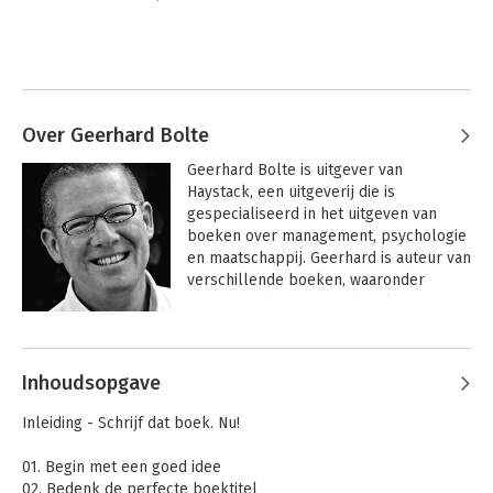
Over Geerhard Bolte
Geerhard Bolte is uitgever van 
Haystack, een uitgeverij die is 
gespecialiseerd in het uitgeven van 
boeken over management, psychologie 
en maatschappij. Geerhard is auteur van 
verschillende boeken, waaronder 
'Waarom schrijf je geen boek?'. Hij 
geeft regelmatig masterclasses en 
Andere boeken door Geerhard Bolte
trainingen over het schrijven en 
publiceren van boeken en blogs. 
Inhoudsopgave
Inleiding - Schrijf dat boek. Nu!
01. Begin met een goed idee
02. Bedenk de perfecte boektitel