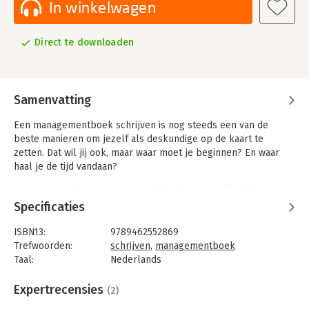
In winkelwagen
Direct te downloaden
Samenvatting
Een managementboek schrijven is nog steeds een van de
beste manieren om jezelf als deskundige op de kaart te
zetten. Dat wil jij ook, maar waar moet je beginnen? En waar
haal je de tijd vandaan?
Een goed boek schrijven is moeilijk. Als het makkelijk was, dan
deed de lezer het zelf wel. Maar met een goede voorbereiding
Specificaties
zal het je lukken. Hoe je een goed idee bedenkt, hoe je een
goede structuur opzet en hoe je sleutelt aan een stijl die bij je
ISBN13:
9789462552869
past - dat en meer lees je allemaal in dit boek.
Trefwoorden:
schrijven
,
managementboek
Taal:
Nederlands
Stop met dagdromen en schrijf jouw boek. Het is de moeite
Bindwijze:
audio-download
waard: je groeit niet alleen als schrijver, maar ook als
Beveiliging:
none
Expertrecensies
(2)
deskundige. Er is maar één ding leerzamer dan het lezen van
Bestandsformaat:
mp3