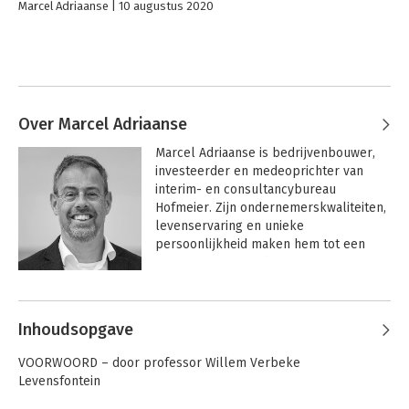
Marcel Adriaanse
10 augustus 2020
Over Marcel Adriaanse
Marcel Adriaanse is bedrijvenbouwer, 
investeerder en medeoprichter van 
interim- en consultancybureau 
Hofmeier. Zijn ondernemerskwaliteiten, 
levenservaring en unieke 
persoonlijkheid maken hem tot een 
inspirator voor ondernemers, managers 
en kennisprofessionals. 

Het verbinden van mensen is de rode 
Inhoudsopgave
draad in zijn gedachtegoed.
VOORWOORD – door professor Willem Verbeke
Levensfontein