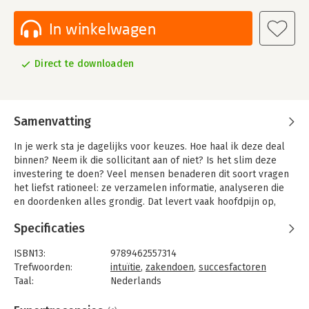
In winkelwagen
Direct te downloaden
Samenvatting
In je werk sta je dagelijks voor keuzes. Hoe haal ik deze deal
binnen? Neem ik die sollicitant aan of niet? Is het slim deze
investering te doen? Veel mensen benaderen dit soort vragen
het liefst rationeel: ze verzamelen informatie, analyseren die
en doordenken alles grondig. Dat levert vaak hoofdpijn op,
maar lang niet altijd een goede beslissing. Wat zou er
Specificaties
gebeuren als je wat vaker zou luisteren naar je gevoel?
Marcel Adriaanse vertrouwt al jaren op de kracht van intuïtie.
ISBN13:
9789462557314
Aan de hand van zijn intuïtiemodel laat hij in dit boek zien hoe
Trefwoorden:
intuïtie
,
zakendoen
,
succesfactoren
intuïtie je zakelijk verder brengt.
Taal:
Nederlands
Bindwijze:
audio-download
De eerste drie pijlers van het model – autonomie, analyse en
Beveiliging:
none