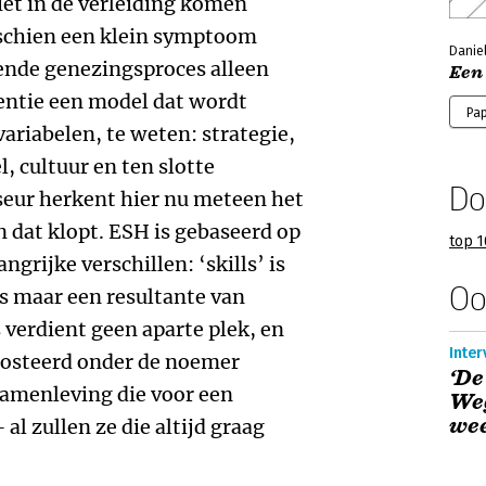
iet in de verleiding komen
sschien een klein symptoom
Daniel
ende genezingsproces alleen
Een
sentie een model dat wordt
Pa
riabelen, te weten: strategie,
, cultuur en ten slotte
Do
eur herkent hier nu meteen het
 dat klopt. ESH is gebaseerd op
top 1
grijke verschillen: ‘skills’ is
Oo
s maar een resultante van
 verdient geen aparte plek, en
Inter
eposteerd onder de noemer
‘De
samenleving die voor een
We
wee
al zullen ze die altijd graag