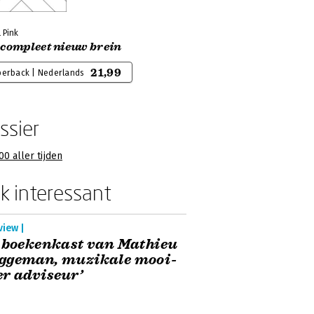
 Pink
 compleet nieuw brein
21,99
perback | Nederlands
ssier
00 aller tijden
k interessant
view |
 boekenkast van Mathieu
ggeman, muzikale mooi-
r adviseur’