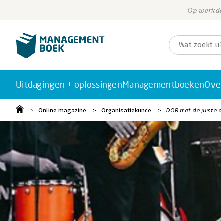
Op werkda
Uitdagingen + oplossingen
Managementboeken
Ove
Online magazine
Organisatiekunde
DOR met de juiste 