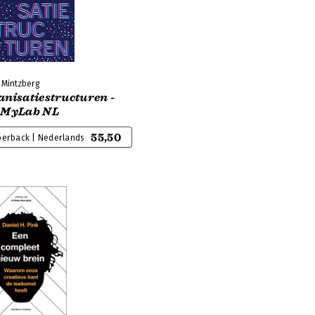
 Mintzberg
anisatiestructuren -
 MyLab NL
55,50
perback | Nederlands