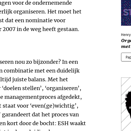
ingen voor de ondernemende
rlijk organiseren. Het moet het
t dat een nominatie voor
2007 in de weg heeft gestaan.
Henry
Org
met
Pa
seren nou zo bijzonder? In een
in combinatie met een duidelijk
ltijd juiste balans. Met het
‘doelen stellen’, ‘organiseren’,
tale managementproces afgedekt,
t staat voor ‘even(ge)wichtig’,
 garandeert dat het proces van
Even kort door de bocht: ESH waakt