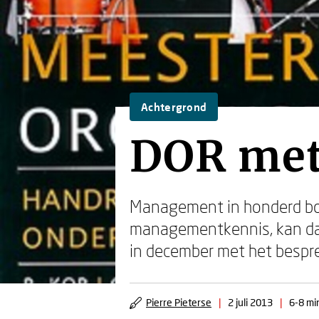
Achtergrond
DOR met 
Management in honderd boe
managementkennis, kan dat
in december met het bespr
Pierre Pieterse
|
2 juli 2013
|
6-8 mi