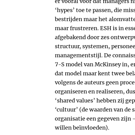
er vooral voor dat managers n
‘hypes’ toe te passen, die mi
bestrijden maar het alomvatt
maar frustreren. ESH is in es
afgebakend door zes ontwerpva
structuur, systemen, personeel
managementstijl. De connaiss
7-S model van McKinsey in, en
dat model maar kent twee belan
volgens de auteurs geen proce
organiseren en realiseren, dus
‘shared values’ hebben zij g
‘cultuur’ (de waarden van de 
organisatie een gegeven zijn – 
willen beïnvloeden).