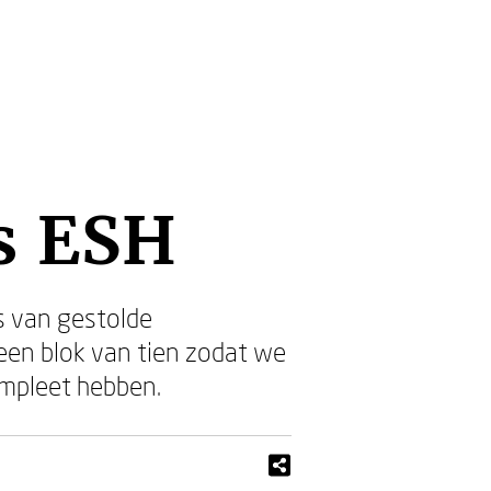
is ESH
s van gestolde
een blok van tien zodat we
mpleet hebben.