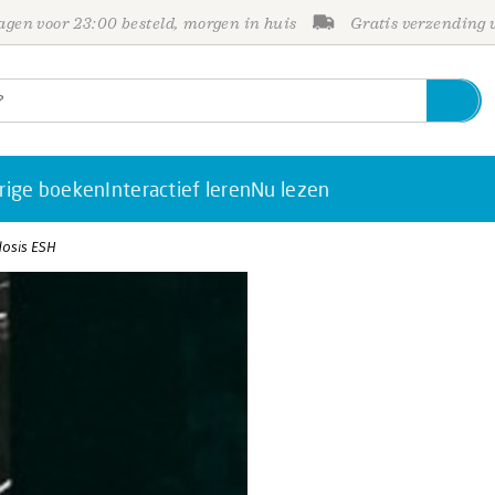
gen voor 23:00 besteld, morgen in huis
Gratis verzending
rige boeken
Interactief leren
Nu lezen
dosis ESH