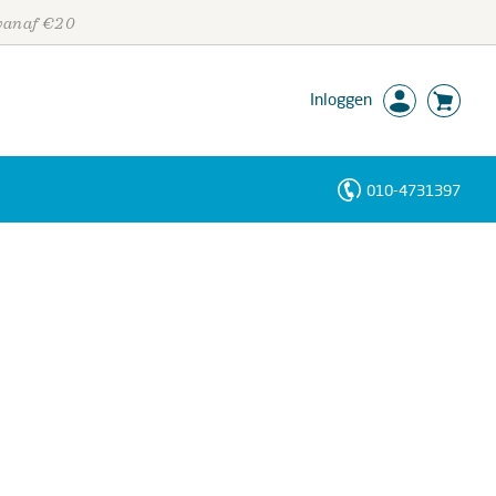
 vanaf €20
Inloggen
010-4731397
Personen
Trefwoorden