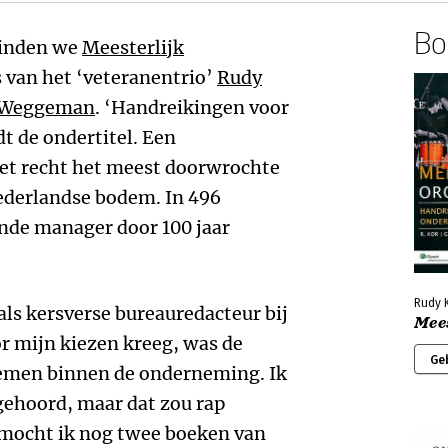
Boe
vinden we
Meesterlijk
 van het ‘veteranentrio’
Rudy
 Weggeman
. ‘Handreikingen voor
 de ondertitel. Een
et recht het meest doorwrochte
erlandse bodem. In 496
nde manager door 100 jaar
Rudy 
 als kersverse bureauredacteur bij
Mee
r mijn kiezen kreeg, was de
Ge
nemen binnen de onderneming. Ik
gehoord, maar dat zou rap
mocht ik nog twee boeken van