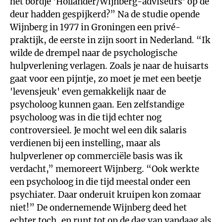
het bordje 'Hollander/Wijnberg-adviseurs' op de
deur hadden gespijkerd?” Na de studie opende
Wijnberg in 1977 in Groningen een privé-
praktijk, de eerste in zijn soort in Nederland. “Ik
wilde de drempel naar de psychologische
hulpverlening verlagen. Zoals je naar de huisarts
gaat voor een pijntje, zo moet je met een beetje
'levensjeuk' even gemakkelijk naar de
psycholoog kunnen gaan. Een zelfstandige
psycholoog was in die tijd echter nog
controversieel. Je mocht wel een dik salaris
verdienen bij een instelling, maar als
hulpverlener op commerciële basis was ik
verdacht,” memoreert Wijnberg. “Ook werkte
een psycholoog in die tijd meestal onder een
psychiater. Daar onderuit kruipen kon zomaar
niet!” De ondernemende Wijnberg deed het
echter toch, en runt tot op de dag van vandaag als