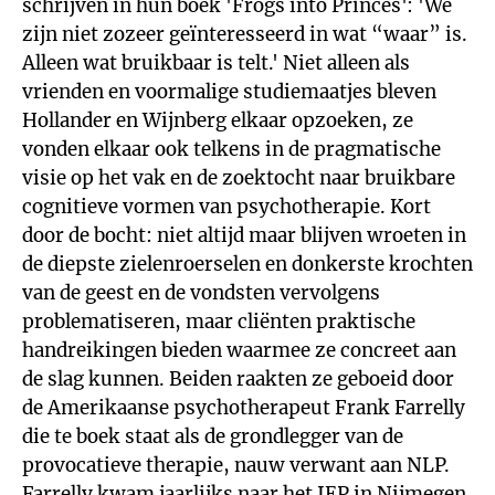
schrijven in hun boek 'Frogs into Princes': 'We
zijn niet zozeer geïnteresseerd in wat “waar” is.
Alleen wat bruikbaar is telt.' Niet alleen als
vrienden en voormalige studiemaatjes bleven
Hollander en Wijnberg elkaar opzoeken, ze
vonden elkaar ook telkens in de pragmatische
visie op het vak en de zoektocht naar bruikbare
cognitieve vormen van psychotherapie. Kort
door de bocht: niet altijd maar blijven wroeten in
de diepste zielenroerselen en donkerste krochten
van de geest en de vondsten vervolgens
problematiseren, maar cliënten praktische
handreikingen bieden waarmee ze concreet aan
de slag kunnen. Beiden raakten ze geboeid door
de Amerikaanse psychotherapeut Frank Farrelly
die te boek staat als de grondlegger van de
provocatieve therapie, nauw verwant aan NLP.
Farrelly kwam jaarlijks naar het IEP in Nijmegen