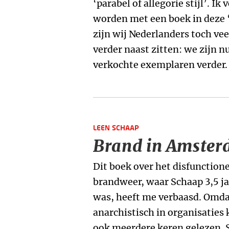
‘parabel of allegorie stijl’. I
worden met een boek in deze 
zijn wij Nederlanders toch vee
verder naast zitten: we zijn n
verkochte exemplaren verder.
LEEN SCHAAP
Brand in Amste
Dit boek over het disfunctio
brandweer, waar Schaap 3,5 
was, heeft me verbaasd. Omdat
anarchistisch in organisaties
ook meerdere keren gelezen. S