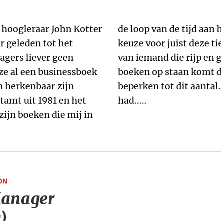
hoogleraar John Kotter
 het denken hebben gezet. De
r geleden tot het
eken toont de interesses
agers liever geen
 leest. Dat er maar tien
 ze al een businessboek
 vraag om de lijst te
n herkenbaar zijn
et aan mij gelegen
tamt uit 1981 en het
had.....
zijn boeken die mij in
ON
Manager
)