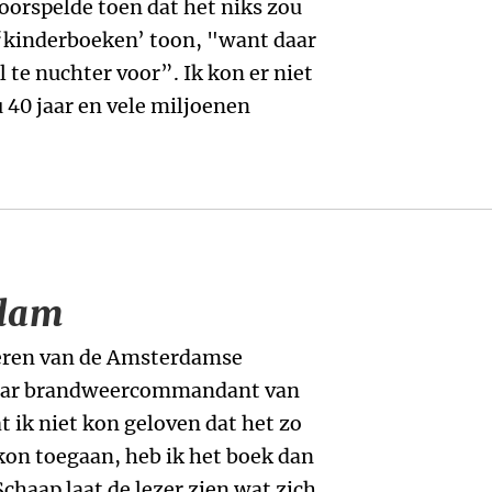
k voorspelde toen dat het niks zou
‘kinderboeken’ toon, "want daar
l te nuchter voor”. Ik kon er niet
u 40 jaar en vele miljoenen
rdam
neren van de Amsterdamse
jaar brandweercommandant van
 ik niet kon geloven dat het zo
 kon toegaan, heb ik het boek dan
chaap laat de lezer zien wat zich