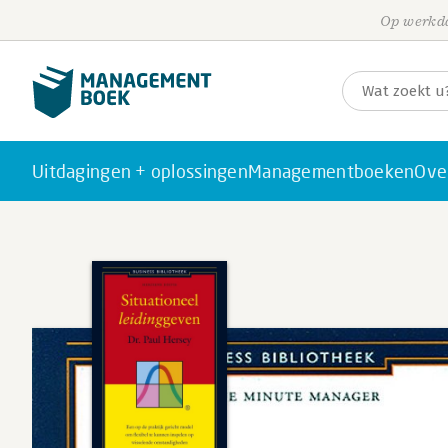
Op werkda
Uitdagingen + oplossingen
Managementboeken
Ove