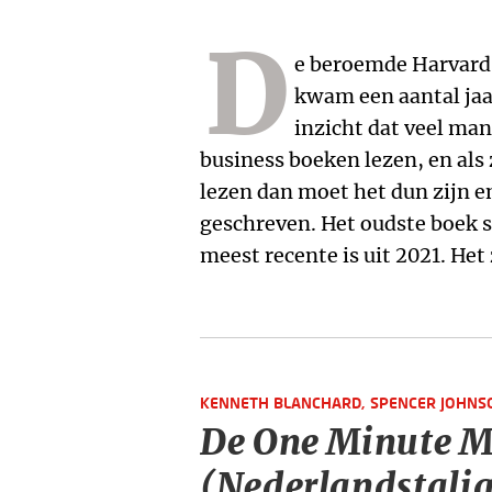
D
e beroemde Harvard 
de loop van de tijd aan
kwam een aantal jaa
keuze voor juist deze tien bo
inzicht dat veel man
van iemand die rijp en groen
business boeken lezen, en als
boeken op staan komt door de
lezen dan moet het dun zijn e
beperken tot dit aantal. Als h
geschreven. Het oudste boek s
meest recente is uit 2021. Het 
KENNETH BLANCHARD,
SPENCER JOHNS
De One Minute 
(Nederlandstalig