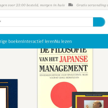
gen voor 23:00 besteld, morgen in huis
Gratis verzending
rige boeken
Interactief leren
Nu lezen