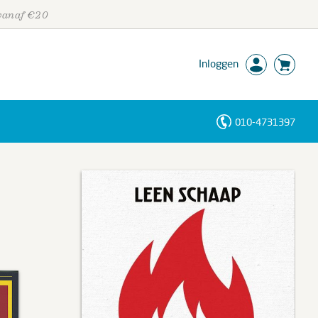
 vanaf €20
Inloggen
010-4731397
Personen
Trefwoorden