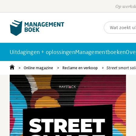
Op werkda
Uitdagingen + oplossingen
Managementboeken
Ove
Online magazine
Reclame en verkoop
Street smart sal