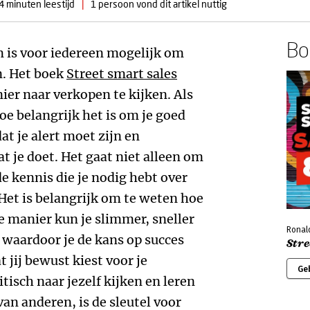
4 minuten leestijd
|
1 persoon vond dit artikel nuttig
Boe
 is voor iedereen mogelijk om
n. Het boek
Street smart sales
ier naar verkopen te kijken. Als
hoe belangrijk het is om je goed
at je alert moet zijn en
at je doet. Het gaat niet alleen om
e kennis die je nodig hebt over
 Het is belangrijk om te weten hoe
e manier kun je slimmer, sneller
Ronal
 waardoor je de kans op succes
Stre
 jij bewust kiest voor je
Ge
tisch naar jezelf kijken en leren
van anderen, is de sleutel voor