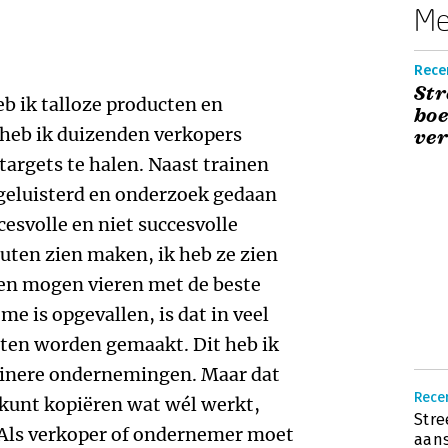
Me
Rece
Str
eb ik talloze producten en
boe
 heb ik duizenden verkopers
ver
argets te halen. Naast trainen
 geluisterd en onderzoek gedaan
cesvolle en niet succesvolle
outen zien maken, ik heb ze zien
sen mogen vieren met de beste
e is opgevallen, is dat in veel
uten worden gemaakt. Dit heb ik
leinere ondernemingen. Maar dat
Recen
 kunt kopiëren wat wél werkt,
Stre
. Als verkoper of ondernemer moet
aans