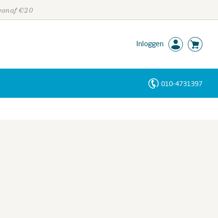
 vanaf €20
Inloggen
010-4731397
Personen
Trefwoorden