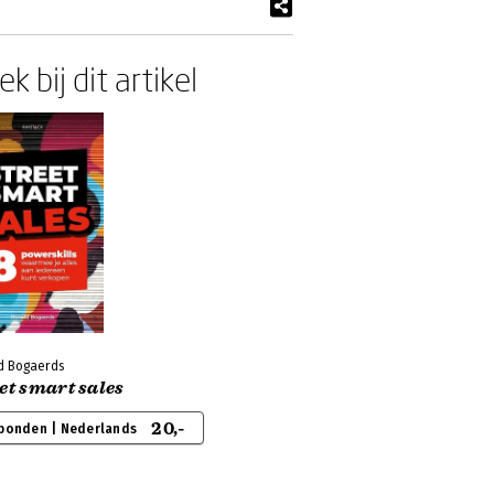
k bij dit artikel
d Bogaerds
et smart sales
20,-
bonden | Nederlands