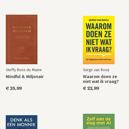
De structuur van een champion
SKILL 5. DIALOOG
De autoverkoper
De vragenkoning(in)
Aanleiding voor een dialoog
SKILL 6. ALWAYS BE CLOSING
ABC
Bezwaren voorkomen
Omgaan met bezwaren
Steffy Roos du Maine
Serge van Rooij
SKILL 7. STORYTELLING
Mindful & Miljonair
Waarom doen ze
De kracht van verhalen
niet wat ik vraag?
21 voorbeelden van story's in een verkoopgesprek
€ 25,99
€ 22,99
SKILL 8. VERTROUWEN
Vriendjes worden
Zes invloedsfactoren
Afsluiting
VERDER LEREN & BONUS