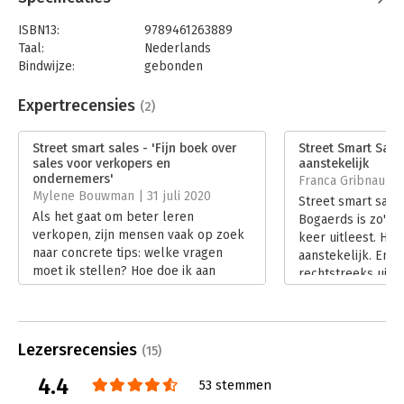
ISBN13:
9789461263889
Taal:
Nederlands
Bindwijze:
gebonden
Aantal pagina's:
128
Uitgever:
Uitgeverij Haystack
Expertrecensies
(2)
Druk:
1
Verschijningsdatum:
24-6-2020
Street smart sales - 'Fijn boek over
Street Smart Sales
sales voor verkopers en
aanstekelijk
Hoofdrubriek:
Reclame en verkoop
ondernemers'
Franca Gribnau | 2
Mylene Bouwman | 31 juli 2020
Street smart sale
Als het gaat om beter leren
Bogaerds is zo'n b
verkopen, zijn mensen vaak op zoek
keer uitleest. Hel
naar concrete tips: welke vragen
aanstekelijk. En e
moet ik stellen? Hoe doe ik aan
rechtstreeks uit d
koude acquisitie? Hoe kom ik aan
techniek, maar zo
leads? Ronald Bogaerds bekijkt het
praatjes.
in zijn boek Street smart sales vanaf
Lees verder
de andere kant.
Lezersrecensies
(15)
Lees verder
4.4
53 stemmen