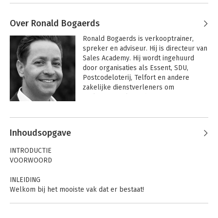
Over Ronald Bogaerds
Ronald Bogaerds is verkooptrainer, 
spreker en adviseur. Hij is directeur van 
Sales Academy. Hij wordt ingehuurd 
door organisaties als Essent, SDU, 
Postcodeloterij, Telfort en andere 
zakelijke dienstverleners om 
verkopers te leren hun targets te 
halen.
Andere boeken door Ronald
Bogaerds
Inhoudsopgave
INTRODUCTIE
VOORWOORD
INLEIDING
Welkom bij het mooiste vak dat er bestaat!
Wat is het probleem?
De acht Power Skills