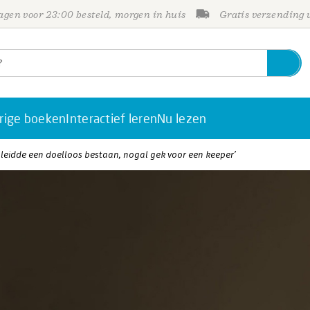
gen voor 23:00 besteld, morgen in huis
Gratis verzending
rige boeken
Interactief leren
Nu lezen
 leidde een doelloos bestaan, nogal gek voor een keeper’