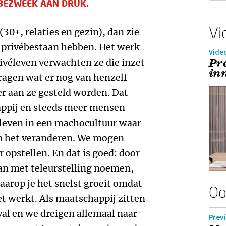
 BEZWEEK AAN DRUK.
Vi
(30+, relaties en gezin), dan zie
k privébestaan hebben. Het werk
Vide
Pr
rivéleven verwachten ze die inzet
in
fvragen wat er nog van henzelf
 er aan ze gesteld worden. Dat
appij en steeds meer mensen
 leven in een machocultuur waar
an het veranderen. We mogen
 opstellen. En dat is goed: door
aan met teleurstelling noemen,
arop je het snelst groeit omdat
Oo
iet werkt. Als maatschappij zitten
al en we dreigen allemaal naar
Prev