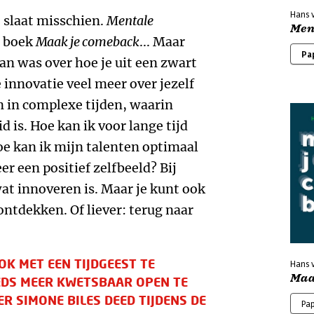
Hans 
t slaat misschien.
Mentale
Men
s boek
Maak je comeback
... Maar
Pa
n was over hoe je uit een zwart
innovatie veel meer over jezelf
 in complexe tijden, waarin
 is. Hoe kan ik voor lange tijd
e kan ik mijn talenten optimaal
er een positief zelfbeeld? Bij
at innoveren is. Maar je kunt ook
ontdekken. Of liever: terug naar
K MET EEN TIJDGEEST TE
Hans 
Maak
EDS MEER KWETSBAAR OPEN TE
R SIMONE BILES DEED TIJDENS DE
Pa