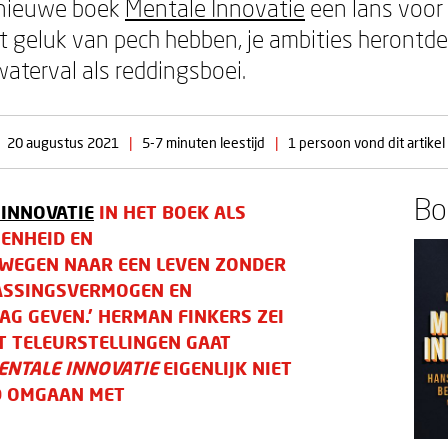
 nieuwe boek
Mentale Innovatie
een lans voor 
t geluk van pech hebben, je ambities herontd
aterval als reddingsboei.
20 augustus 2021
|
5-7 minuten leestijd
|
1 persoon vond dit artikel
Boe
 INNOVATIE
IN HET BOEK ALS
GENHEID EN
WEGEN NAAR EEN LEVEN ZONDER
ASSINGSVERMOGEN EN
AG GEVEN.’ HERMAN FINKERS ZEI
T TELEURSTELLINGEN GAAT
ENTALE INNOVATIE
EIGENLIJK NIET
D OMGAAN MET