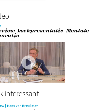
deo
o
eview_boekpresentatie_Mentale
novatie
k interessant
iew | Hans van Breukelen