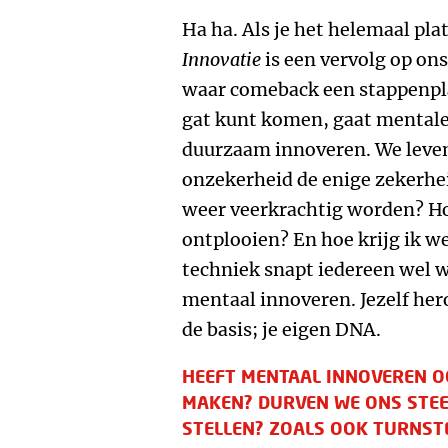
Ha ha. Als je het helemaal pla
Innovatie
is een vervolg op on
waar comeback een stappenpla
gat kunt komen, gaat mentale 
duurzaam innoveren. We leven
onzekerheid de enige zekerheid
weer veerkrachtig worden? Ho
ontplooien? En hoe krijg ik we
techniek snapt iedereen wel w
mentaal innoveren. Jezelf her
de basis; je eigen DNA.
HEEFT MENTAAL INNOVEREN OO
MAKEN? DURVEN WE ONS STE
STELLEN? ZOALS OOK TURNSTE