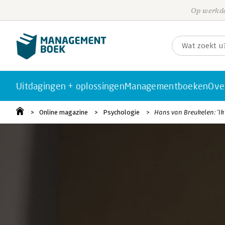
Op werkda
Uitdagingen + oplossingen
Managementboeken
Ove
Online magazine
Psychologie
Hans van Breukelen: ‘Ik