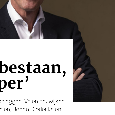
 bestaan,
per’
opleggen. Velen bezwijken
elen
,
Benno Diederiks
en