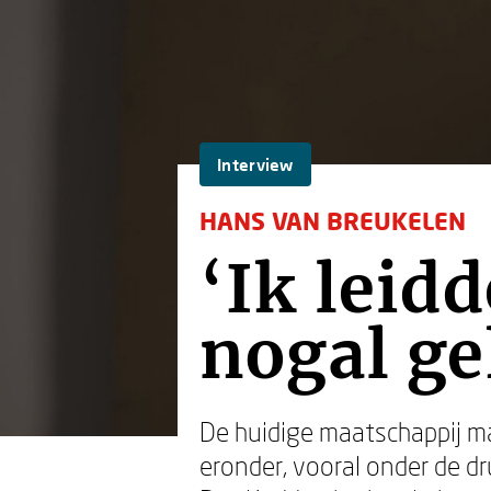
Interview
HANS VAN BREUKELEN
‘Ik leid
nogal ge
De huidige maatschappij m
eronder, vooral onder de d