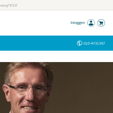
 vanaf €20
Inloggen
010-4731397
Personen
Trefwoorden