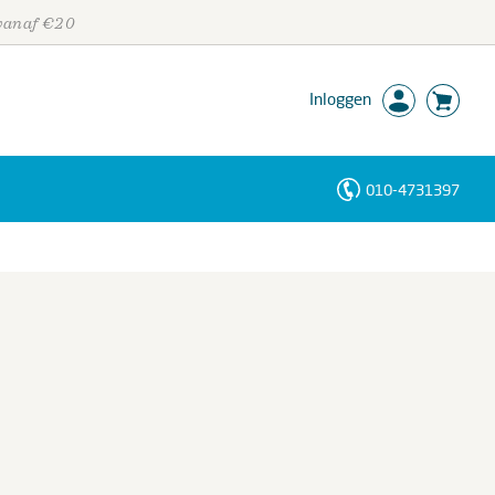
 vanaf €20
Inloggen
010-4731397
Personen
Trefwoorden