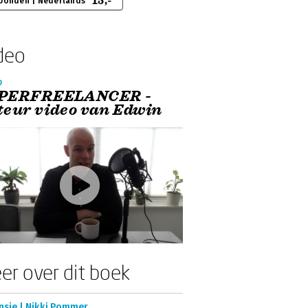
15,-
bonden | Nederlands
deo
o
PERFREELANCER -
teur video van Edwin
er over dit boek
nsie | Nikki Pommer