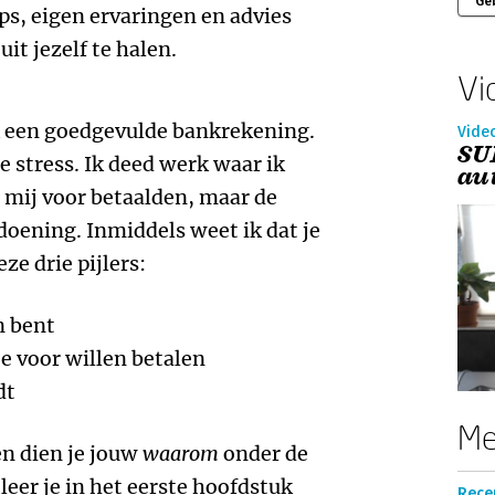
Ge
ips, eigen ervaringen en advies
it jezelf te halen.
Vi
ik een goedgevulde bankrekening.
Vide
SU
e stress. Ik deed werk waar ik
au
 mij voor betaalden, maar de
oening. Inmiddels weet ik dat je
ze drie pijlers:
n bent
 voor willen betalen
dt
Me
en dien je jouw
waarom
onder de
leer je in het eerste hoofdstuk
Rece