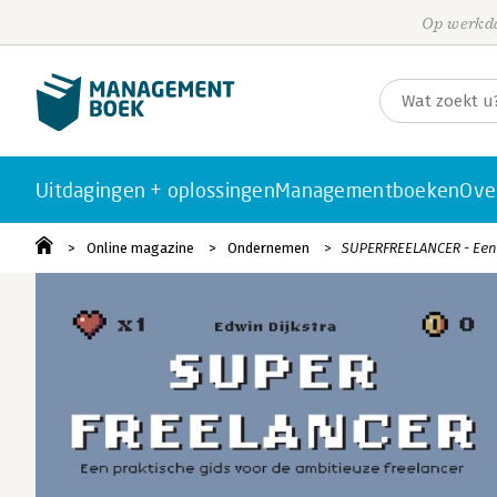
Op werkda
Uitdagingen + oplossingen
Managementboeken
Ove
Online magazine
Ondernemen
SUPERFREELANCER - Een 