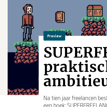
Preview
SUPERF
praktisc
ambitieu
Na tien jaar freelancen bes
een boek: SUPERFREELANCER.