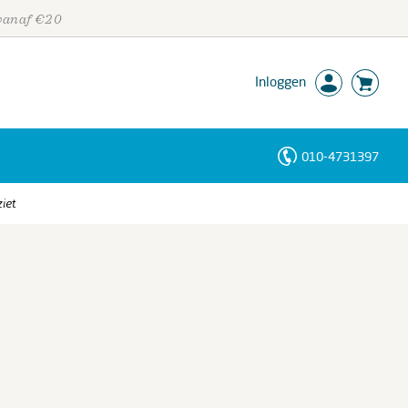
 vanaf €20
Inloggen
010-4731397
Personen
ziet
Trefwoorden