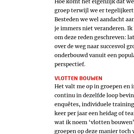
Hoe komt het eigenlijk dat w
groep terwijl we er tegelijker
Besteden we wel aandacht aan h
je immers niet veranderen. Ik
om deze reden geschreven: la
over de weg naar succesvol g
onderbouwd vanuit een popul
perspectief.
VLOTTEN BOUWEN
Het valt me op in groepen en 
continu in dezelfde loop bevi
enquêtes, individuele trainin
keer per jaar een heidag of t
wat ik noem ‘vlotten bouwen’.
groepen op deze manier toch