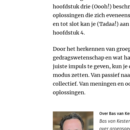
hoofdstuk drie (Oooh!) beschri
oplossingen die zich eveneen
en tot slot kan je (Tadaa!) aa
hoofdstuk 4.
Door het herkennen van groep
gedragswetenschap en wat ha
juiste impuls te geven, kun j
modus zetten. Van passief naar
collectief. Van meningen en o
oplossingen.
Over Bas van Ke
Bas van Kester
over groepsged