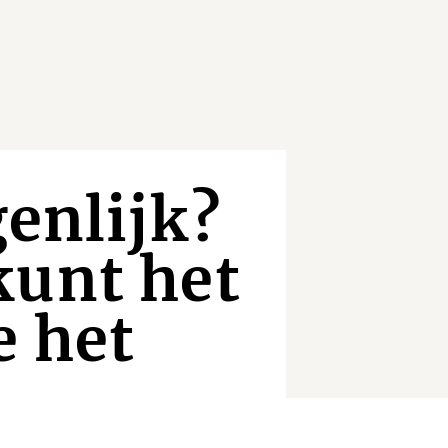
genlijk?
kunt het
e het