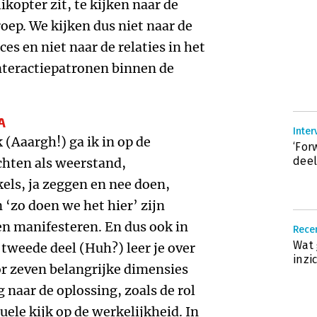
ikopter zit, te kijken naar de
ep. We kijken dus niet naar de
es en niet naar de relaties in het
nteractiepatronen binnen de
A
Inter
 (Aaargh!) ga ik in op de
‘For
deel
chten als weerstand,
kels, ja zeggen en nee doen,
‘zo doen we het hier’ zijn
n manifesteren. En dus ook in
Recen
Wat 
 tweede deel (Huh?) leer je over
inzi
r zeven belangrijke dimensies
g naar de oplossing, zoals de rol
ele kijk op de werkelijkheid. In