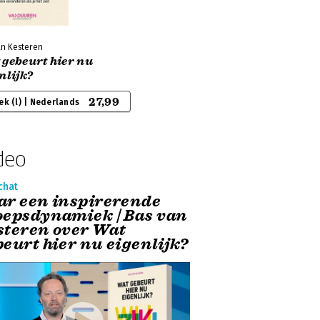
an Kesteren
 gebeurt hier nu
nlijk?
27,99
ek (l) | Nederlands
deo
chat
ar een inspirerende
oepsdynamiek | Bas van
steren over Wat
beurt hier nu eigenlijk?