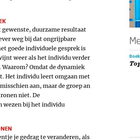
EK
het gewenste, duurzame resultaat
Me
iever weg bij dat ongrijpbare
et goede individuele gesprek is
Boek
ijnt weer als het individu verder
Top
am. Waarom? Omdat de dynamiek
t. Het individu leert omgaan met
 misschien aan, maar de groep an
tronen niet. De
 wezen bij het individu
ONEN
entje je gedrag te veranderen, als