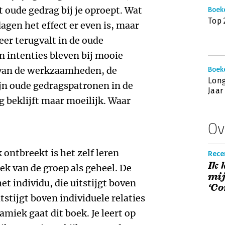
t oude gedrag bij je oproept. Wat
Boek
Top 
dagen het effect er even is, maar
eer terugvalt in de oude
 intenties bleven bij mooie
 van de werkzaamheden, de
Boek
Lon
jn oude gedragspatronen in de
Jaar
 beklijft maar moeilijk. Waar
Ov
ontbreekt is het zelf leren
Rece
Ik 
ek van de groep als geheel. De
mij
et individu, die uitstijgt boven
‘Co
tstijgt boven individuele relaties
miek gaat dit boek. Je leert op