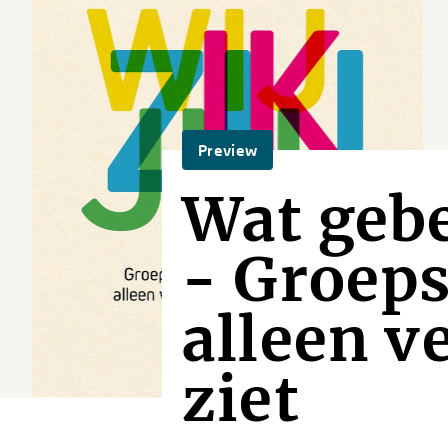
Preview
Wat gebe
- Groeps
alleen v
ziet