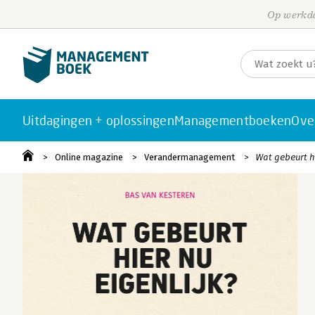
Op werkda
Uitdagingen + oplossingen
Managementboeken
Ove
Online magazine
Verandermanagement
Wat gebeurt hi