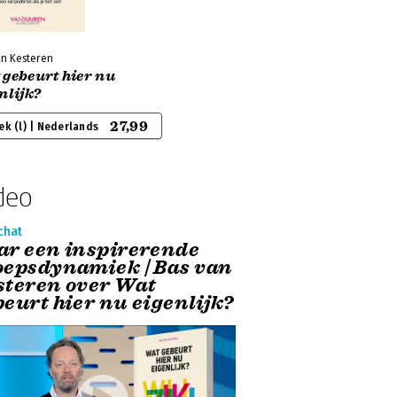
an Kesteren
 gebeurt hier nu
nlijk?
27,99
ek (l) | Nederlands
deo
chat
ar een inspirerende
oepsdynamiek | Bas van
steren over Wat
beurt hier nu eigenlijk?