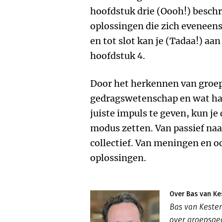
hoofdstuk drie (Oooh!) beschri
oplossingen die zich eveneen
en tot slot kan je (Tadaa!) aa
hoofdstuk 4.
Door het herkennen van groep
gedragswetenschap en wat ha
juiste impuls te geven, kun j
modus zetten. Van passief naar
collectief. Van meningen en o
oplossingen.
Over Bas van Ke
Bas van Kester
over groepsged