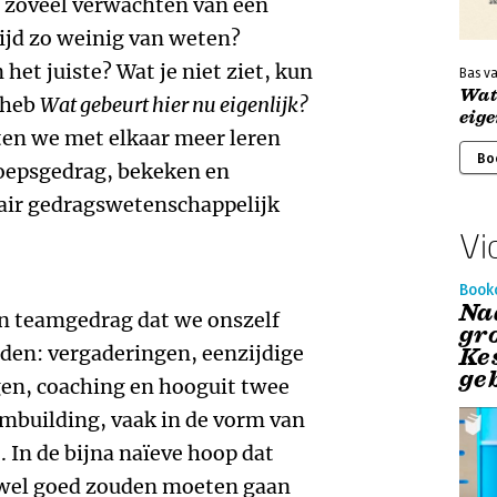
e zoveel verwachten van een
tijd zo weinig van weten?
et juiste? Wat je niet ziet, kun
Bas v
Wat
 heb
Wat gebeurt hier nu eigenlijk?
eige
ten we met elkaar meer leren
Bo
roepsgedrag, bekeken en
air gedragswetenschappelijk
Vi
Book
Na
in teamgedrag dat we onszelf
gr
nden: vergaderingen, eenzijdige
Ke
ge
gen, coaching en hooguit twee
eambuilding, vaak in de vorm van
 In de bijna naïeve hoop dat
 wel goed zouden moeten gaan