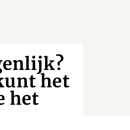
genlijk?
kunt het
e het