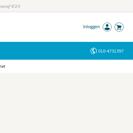
 vanaf €20
Inloggen
010-4731397
Personen
ziet
Trefwoorden