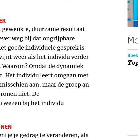
EK
het gewenste, duurzame resultaat
Me
iever weg bij dat ongrijpbare
et goede individuele gesprek is
Boek
ijnt weer als het individu verder
Top
am. Waarom? Omdat de dynamiek
t. Het individu leert omgaan met
 misschien aan, maar de groep an
tronen niet. De
 wezen bij het individu
ONEN
entje je gedrag te veranderen, als