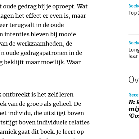
t oude gedrag bij je oproept. Wat
Boek
Top 
dagen het effect er even is, maar
eer terugvalt in de oude
 intenties bleven bij mooie
 van de werkzaamheden, de
Boek
Lon
jn oude gedragspatronen in de
Jaar
 beklijft maar moeilijk. Waar
Ov
ontbreekt is het zelf leren
Rece
Ik 
ek van de groep als geheel. De
mij
et individu, die uitstijgt boven
‘Co
tstijgt boven individuele relaties
miek gaat dit boek. Je leert op