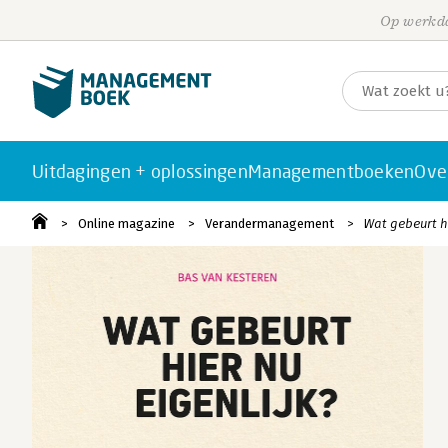
Op werkda
Uitdagingen + oplossingen
Managementboeken
Ove
Online magazine
Verandermanagement
Wat gebeurt hi