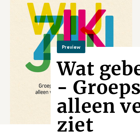
Preview
Wat gebe
- Groeps
alleen v
ziet