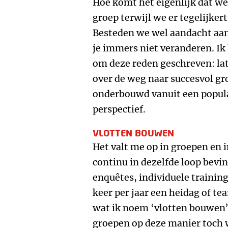
Hoe komt het eigenlijk dat w
groep terwijl we er tegelijker
Besteden we wel aandacht aan h
je immers niet veranderen. Ik
om deze reden geschreven: la
over de weg naar succesvol g
onderbouwd vanuit een popul
perspectief.
VLOTTEN BOUWEN
Het valt me op in groepen en 
continu in dezelfde loop bevi
enquêtes, individuele trainin
keer per jaar een heidag of t
wat ik noem ‘vlotten bouwen’.
groepen op deze manier toch