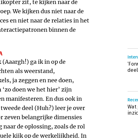
ikopter zit, te kijken naar de
ep. We kijken dus niet naar de
es en niet naar de relaties in het
nteractiepatronen binnen de
A
Inter
 (Aaargh!) ga ik in op de
‘For
deel
chten als weerstand,
kels, ja zeggen en nee doen,
‘zo doen we het hier’ zijn
n manifesteren. En dus ook in
Recen
Wat 
 tweede deel (Huh?) leer je over
inzi
r zeven belangrijke dimensies
g naar de oplossing, zoals de rol
ele kijk op de werkelijkheid. In