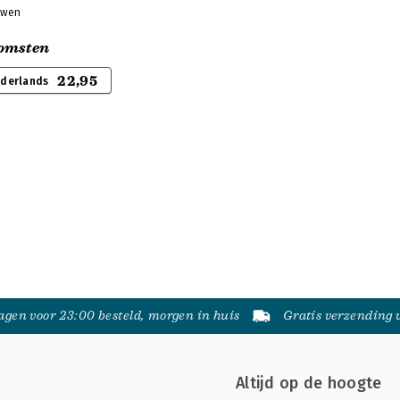
uwen
n
omsten
22,95
ederlands
gen voor 23:00 besteld, morgen in huis
Gratis verzending
Altijd op de hoogte