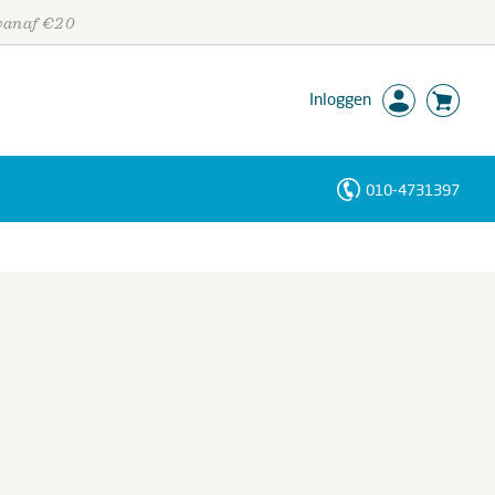
 vanaf €20
Inloggen
010-4731397
Personen
Trefwoorden