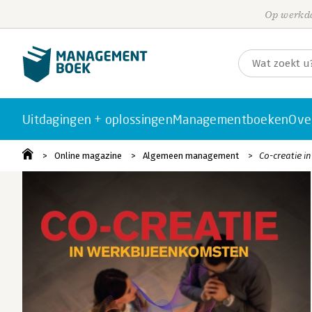
Op werkda
Uitdagingen + oplossingen
Managementboeken
Ove
Online magazine
Algemeen management
Co-creatie i