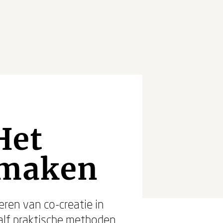
Het
 maken
eren van co-creatie in
alf praktische methoden