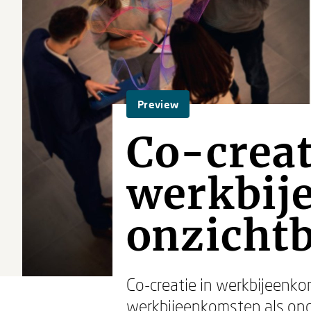
Preview
Co-creat
werkbij
onzicht
Co-creatie in werkbijeenko
werkbijeenkomsten als ond