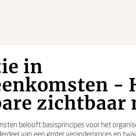
ie in
eenkomsten - 
bare zichtbaar
msten belooft basisprincipes voor het organis
erdeel van een groter veranderproces en twa