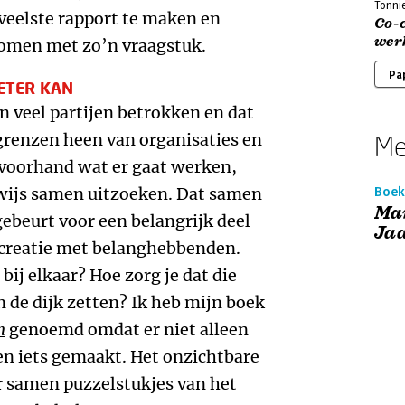
Tonni
eelste rapport te maken en
Co-c
wer
komen met zo’n vraagstuk.
Pa
ETER KAN
n veel partijen betrokken en dat
renzen heen van organisaties en
Me
 voorhand wat er gaat werken,
rwijs samen uitzoeken. Dat samen
Boek
Ma
gebeurt voor een belangrijk deel
Ja
creatie met belanghebbenden.
bij elkaar? Hoe zorg je dat die
de dijk zetten? Ik heb mijn boek
n
genoemd omdat er niet alleen
n iets gemaakt. Het onzichtbare
 samen puzzelstukjes van het