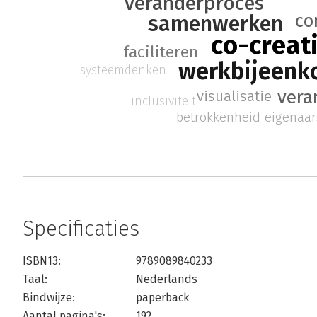
veranderproces
co
samenwerken
co-creat
faciliteren
werkbijeenk
systeemdenken
ver
visualisatie
inclusiviteit
betrokkenheid
eigenaa
Specificaties
ISBN13:
9789089840233
Taal:
Nederlands
Bindwijze:
paperback
Aantal pagina's:
192