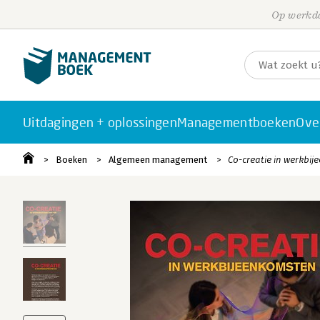
Op werkda
Uitdagingen + oplossingen
Managementboeken
Ove
Boeken
Algemeen management
Co-creatie in werkbi