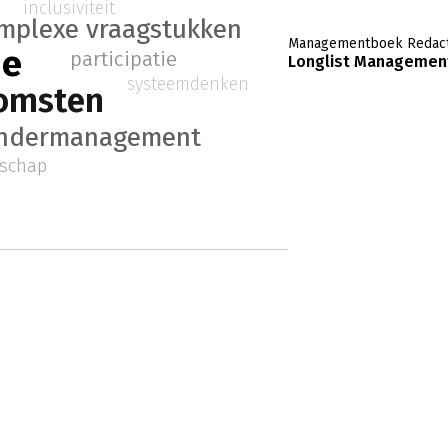
inclusiviteit
mplexe vraagstukken
Managementboek Redact
ie
participatie
Longlist Management
systeemdenken
omsten
andermanagement
rschap