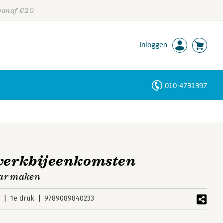
 vanaf €20
Inloggen
010-4731397
Personen
Trefwoorden
 werkbijeenkomsten
aar maken
3
1e druk
9789089840233