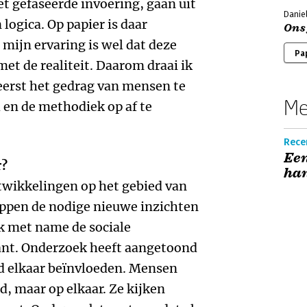
t gefaseerde invoering, gaan uit
Danie
logica. Op papier is daar
Ons
mijn ervaring is wel dat deze
Pa
et de realiteit. Daarom draai ik
 eerst het gedrag van mensen te
Me
d en de methodiek op af te
Recen
Een
r?
han
twikkelingen op het gebied van
ppen de nodige nieuwe inzichten
ik met name de sociale
ant. Onderzoek heeft aangetoond
id elkaar beïnvloeden. Mensen
rd, maar op elkaar. Ze kijken