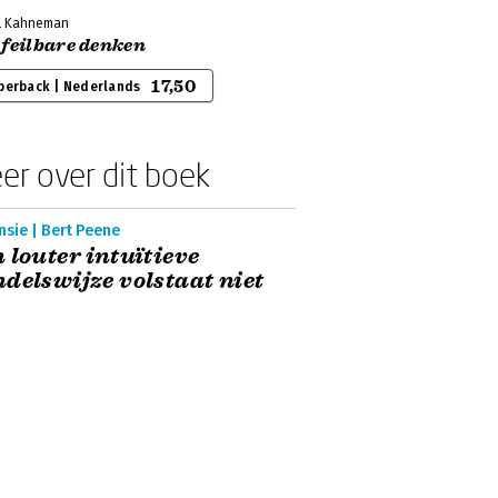
l Kahneman
 feilbare denken
17,50
perback | Nederlands
er over dit boek
sie | Bert Peene
 louter intuïtieve
delswijze volstaat niet