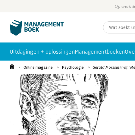
Op werkda
Uitdagingen + oplossingen
Managementboeken
Ove
Online magazine
Psychologie
Gerald Morssinkhof: ‘Me