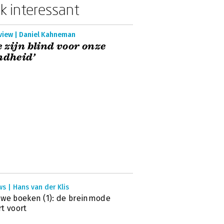
k interessant
rview | Daniel Kahneman
 zijn blind voor onze
ndheid’
s | Hans van der Klis
we boeken (1): de breinmode
t voort