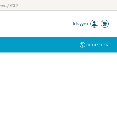
 vanaf €20
Inloggen
010-4731397
Personen
Trefwoorden