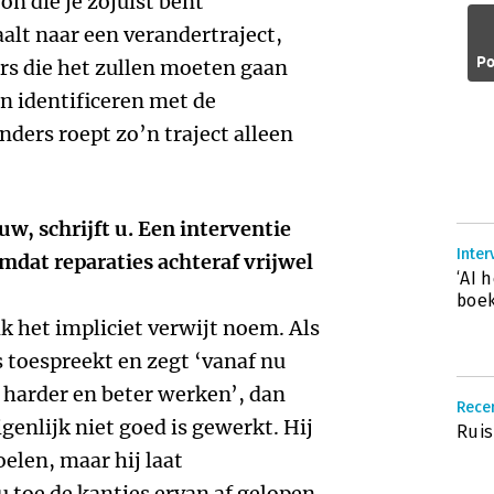
n die je zojuist bent
alt naar een verandertraject,
Po
rs die het zullen moeten gaan
n identificeren met de
ders roept zo’n traject alleen
uw, schrijft u. Een interventie
Inter
mdat reparaties achteraf vrijwel
‘AI 
boek
ik het impliciet verwijt noem. Als
 toespreekt en zegt ‘vanaf nu
 harder en beter werken’, dan
Recen
eigenlijk niet goed is gewerkt. Hij
Ruis
elen, maar hij laat
 toe de kantjes ervan af gelopen