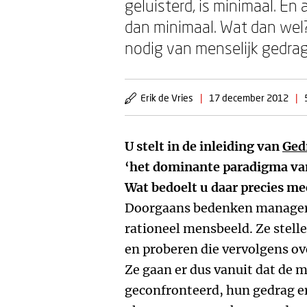
geluisterd, is minimaal. En 
dan minimaal. Wat dan wel
nodig van menselijk gedrag
Erik de Vries
|
17 december 2012
|
U stelt in de inleiding van
Gedr
‘het dominante paradigma van
Wat bedoelt u daar precies me
Doorgaans bedenken managers 
rationeel mensbeeld. Ze stell
en proberen die vervolgens o
Ze gaan er dus vanuit dat de 
geconfronteerd, hun gedrag e