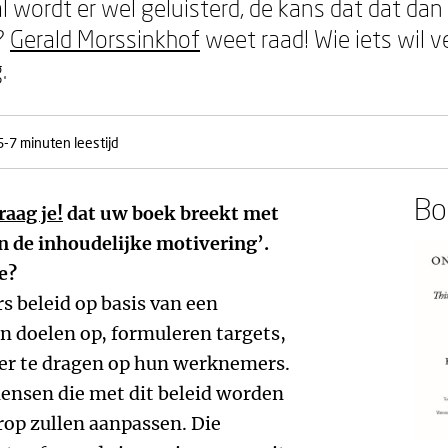
al wordt er wel geluisterd, de kans dat dat dan 
?
Gerald Morssinkhof
weet raad! Wie iets wil v
.
5-7 minuten leestijd
Boe
aag je!
dat uw boek breekt met
 de inhoudelijke motivering’.
e?
beleid op basis van een
en doelen op, formuleren targets,
ver te dragen op hun werknemers.
mensen die met dit beleid worden
rop zullen aanpassen. Die