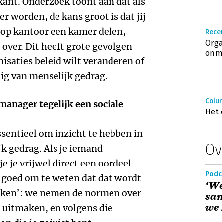
jkant. Onderzoek toont aan dat als
r worden, de kans groot is dat jij
 op kantoor een kamer delen,
Recen
Orga
over. Dit heeft grote gevolgen
onm
nisaties beleid wilt veranderen of
ig van menselijk gedrag.
Colu
manager tegelijk een sociale
Het 
essentieel om inzicht te hebben in
Ov
jk gedrag. Als je iemand
e je vrijwel direct een oordeel
Podc
s goed om te weten dat dat wordt
‘We
kijken’: we nemen de normen over
sa
we 
 uitmaken, en volgens die