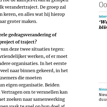
Oo
elk verandertraject. De groep zal
 keren, en alles wat hij hierop
Inte
maar groter maken.
‘We
bli
rele gedragsverandering of
roject of traject?
 van deze twee situaties tegen:
vriendelijker werken, of er moet
re organisaties. In het eerste
e veel naar binnen gekeerd, in het
rknemers die moeten
n eigen organisatie. Beiden
Nieuw
 Vertragen om te versnellen kan
Nieu
j het zoeken naar samenwerking
duur
nen vaak te snel op hun doel af.