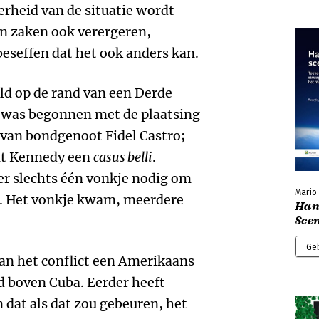
rheid van de situatie wordt
an zaken ook verergeren,
beseffen dat het ook anders kan.
ld op de rand van een Derde
 was begonnen met de plaatsing
 van bondgenoot Fidel Castro;
nt Kennedy een
casus belli
.
er slechts één vonkje nodig om
Mario 
n. Het vonkje kwam, meerdere
Han
.
Sce
Ge
an het conflict een Amerikaans
d boven Cuba. Eerder heeft
 dat als dat zou gebeuren, het