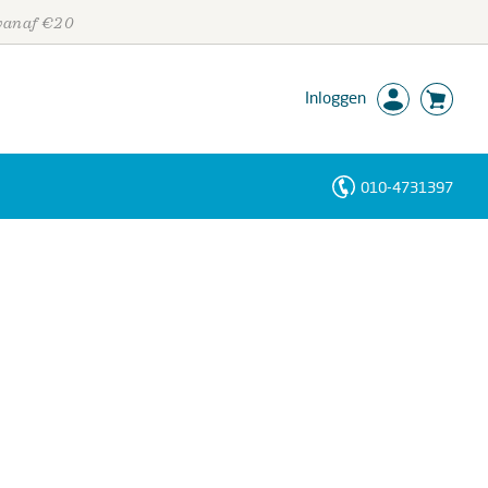
 vanaf €20
Inloggen
010-4731397
Personen
Trefwoorden