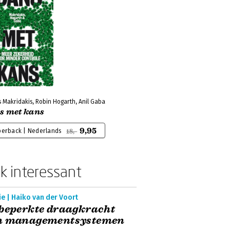
 Makridakis, Robin Hogarth, Anil Gaba
s met kans
9,95
perback | Nederlands
18,-
k interessant
e | Haiko van der Voort
beperkte draagkracht
n managementsystemen