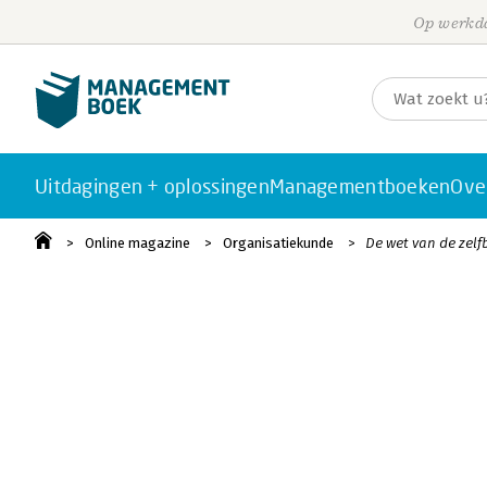
Op werkda
Uitdagingen + oplossingen
Managementboeken
Ove
Online magazine
Organisatiekunde
De wet van de zelf