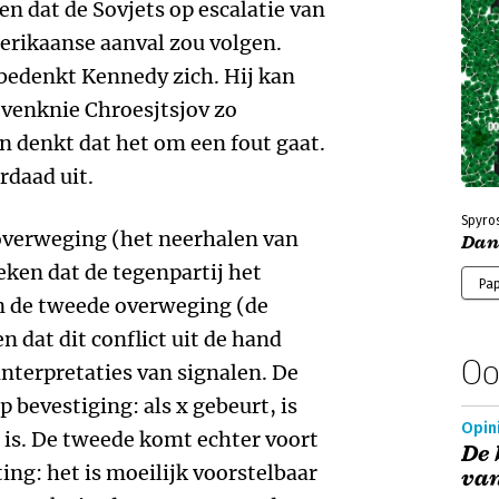
n dat de Sovjets op escalatie van
merikaanse aanval zou volgen.
bedenkt Kennedy zich. Hij kan
 evenknie Chroesjtsjov zo
n denkt dat het om een fout gaat.
rdaad uit.
Spyros
 overweging (het neerhalen van
Dan
eken dat de tegenpartij het
Pa
 en de tweede overweging (de
en dat dit conflict uit de hand
Oo
 interpretaties van signalen. De
p bevestiging: als x gebeurt, is
Opini
e is. De tweede komt echter voort
De 
ing: het is moeilijk voorstelbaar
va