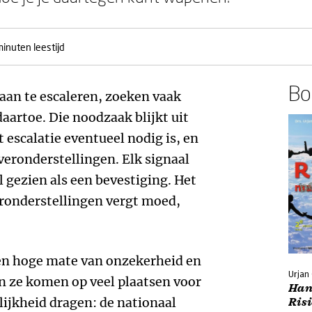
minuten leestijd
Boe
aan te escaleren, zoeken vaak
aartoe. Die noodzaak blijkt uit
 escalatie eventueel nodig is, en
veronderstellingen. Elk signaal
 gezien als een bevestiging. Het
eronderstellingen vergt moed,
 een hoge mate van onzekerheid en
Urjan
n ze komen op veel plaatsen voor
Han
jkheid dragen: de nationaal
Ris