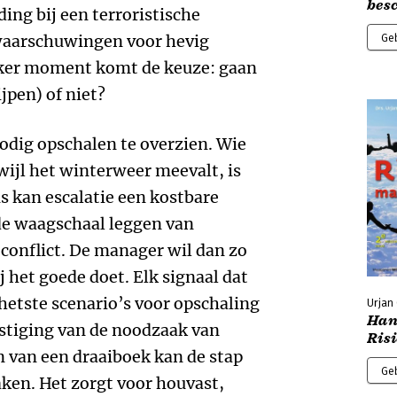
bes
ing bij een terroristische
waarschuwingen voor hevig
Ge
eker moment komt de keuze: gaan
jpen) of niet?
odig opschalen te overzien. Wie
wijl het winterweer meevalt, is
s kan escalatie een kostbare
 de waagschaal leggen van
 conflict. De manager wil dan zo
j het goede doet. Elk signaal dat
etste scenario’s voor opschaling
Urjan
Han
estiging van de noodzaak van
Ris
an van een draaiboek kan de stap
Ge
ken. Het zorgt voor houvast,