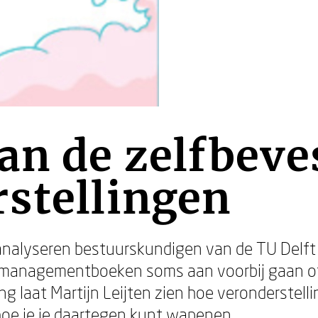
an de zelfbeve
stellingen
nalyseren bestuurskundigen van de TU Delft
managementboeken soms aan voorbij gaan of
ng laat Martijn Leijten zien hoe veronderstel
 hoe je je daartegen kunt wapenen.