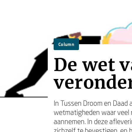
Column
De wet v
veronder
In Tussen Droom en Daad a
wetmatigheden waar veel 
aannemen. In deze afleveri
zichzelf te bevestigen, en