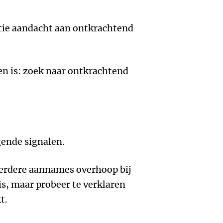
atie aandacht aan ontkrachtend
den is: zoek naar ontkrachtend
gende signalen.
 eerdere aannames overhoop bij
s, maar probeer te verklaren
t.