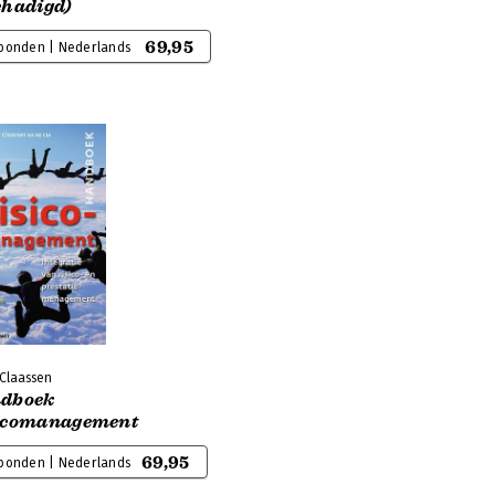
chadigd)
69,95
bonden | Nederlands
 Claassen
dboek
icomanagement
69,95
bonden | Nederlands