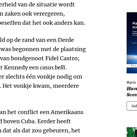
rheid van de situatie wordt
an zaken ook verergeren,
beseffen dat het ook anders kan.
ld op de rand van een Derde
 was begonnen met de plaatsing
 van bondgenoot Fidel Castro;
nt Kennedy een
casus belli
.
er slechts één vonkje nodig om
Mario 
n. Het vonkje kwam, meerdere
Han
.
Sce
Ge
an het conflict een Amerikaans
d boven Cuba. Eerder heeft
 dat als dat zou gebeuren, het