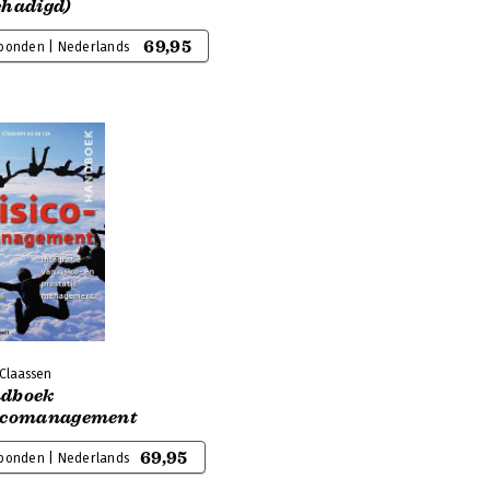
chadigd)
69,95
bonden | Nederlands
 Claassen
dboek
icomanagement
69,95
bonden | Nederlands