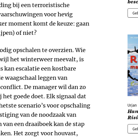
bes
ing bij een terroristische
waarschuwingen voor hevig
Ge
eker moment komt de keuze: gaan
jpen) of niet?
odig opschalen te overzien. Wie
wijl het winterweer meevalt, is
s kan escalatie een kostbare
 de waagschaal leggen van
 conflict. De manager wil dan zo
j het goede doet. Elk signaal dat
etste scenario’s voor opschaling
Urjan
Han
estiging van de noodzaak van
Ris
an van een draaiboek kan de stap
Ge
ken. Het zorgt voor houvast,