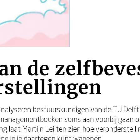
an de zelfbeve
stellingen
nalyseren bestuurskundigen van de TU Delft
managementboeken soms aan voorbij gaan of
ng laat Martijn Leijten zien hoe veronderstel
 hoe je je daartegen kunt wapenen.