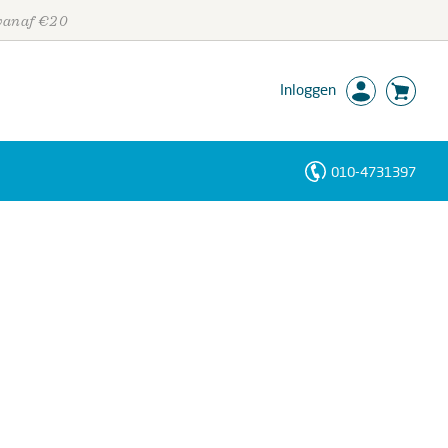
 vanaf €20
Inloggen
010-4731397
Personen
Trefwoorden