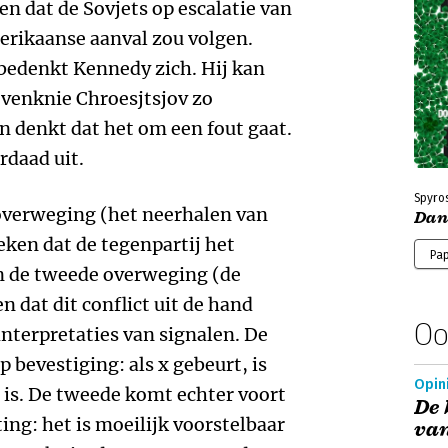
n dat de Sovjets op escalatie van
merikaanse aanval zou volgen.
bedenkt Kennedy zich. Hij kan
 evenknie Chroesjtsjov zo
n denkt dat het om een fout gaat.
rdaad uit.
Spyros
 overweging (het neerhalen van
Dan
eken dat de tegenpartij het
Pa
 en de tweede overweging (de
en dat dit conflict uit de hand
Oo
 interpretaties van signalen. De
p bevestiging: als x gebeurt, is
Opini
e is. De tweede komt echter voort
De 
ing: het is moeilijk voorstelbaar
va