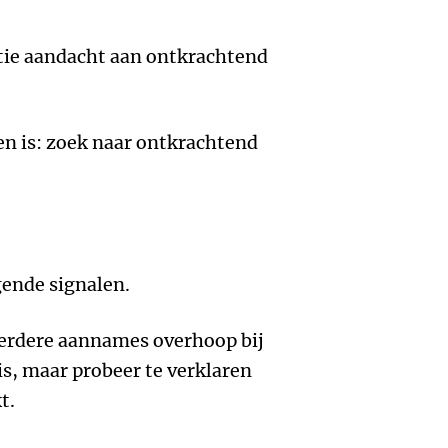
atie aandacht aan ontkrachtend
den is: zoek naar ontkrachtend
gende signalen.
 eerdere aannames overhoop bij
s, maar probeer te verklaren
t.