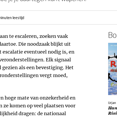
minuten leestijd
Boe
aan te escaleren, zoeken vaak
aartoe. Die noodzaak blijkt uit
 escalatie eventueel nodig is, en
veronderstellingen. Elk signaal
 gezien als een bevestiging. Het
eronderstellingen vergt moed,
 een hoge mate van onzekerheid en
Urjan
n ze komen op veel plaatsen voor
Han
jkheid dragen: de nationaal
Ris