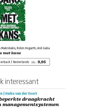
 Makridakis, Robin Hogarth, Anil Gaba
s met kans
9,95
perback | Nederlands
18,-
k interessant
e | Haiko van der Voort
beperkte draagkracht
n managementsystemen