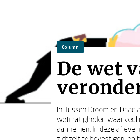
Column
De wet v
veronder
In Tussen Droom en Daad a
wetmatigheden waar veel 
aannemen. In deze afleveri
zichzelf te bevestigen, en