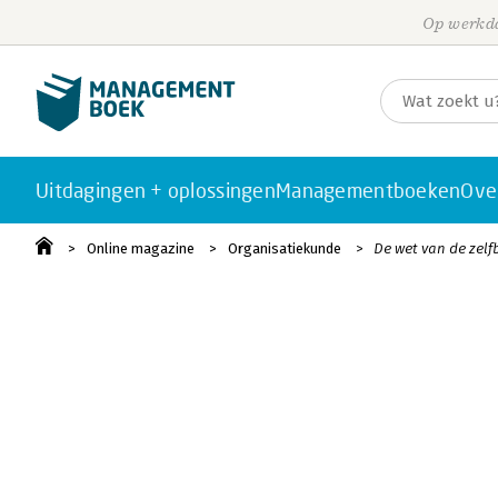
Op werkda
Uitdagingen + oplossingen
Managementboeken
Ove
Online magazine
Organisatiekunde
De wet van de zelf