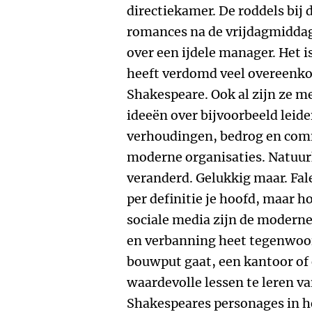
directiekamer. De roddels bij
romances na de vrijdagmiddagb
over een ijdele manager. Het 
heeft verdomd veel overeenk
Shakespeare. Ook al zijn ze me
ideeën over bijvoorbeeld lei
verhoudingen, bedrog en comm
moderne organisaties. Natuurli
veranderd. Gelukkig maar. Fal
per definitie je hoofd, maar h
sociale media zijn de moderne
en verbanning heet tegenwoord
bouwput gaat, een kantoor of e
waardevolle lessen te leren v
Shakespeares personages in he