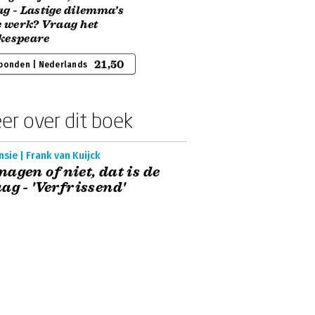
g - Lastige dilemma’s
e werk? Vraag het
kespeare
21,50
bonden | Nederlands
er over dit boek
sie | Frank van Kuijck
agen of niet, dat is de
ag - 'Verfrissend'