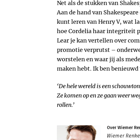
Net als de stukken van Shakesp
Aan de hand van Shakespeare o
kunt leren van Henry V, wat la
hoe Cordelia haar integriteit
Lear je kan vertellen over co
promotie verprutst – onderw
worstelen en waar jij als med
maken hebt. Ik ben benieuwd we
‘De hele wereld is een schouwtone
Ze komen op en ze gaan weer weg
rollen.’
Over Wiemer R
Wiemer Renkem