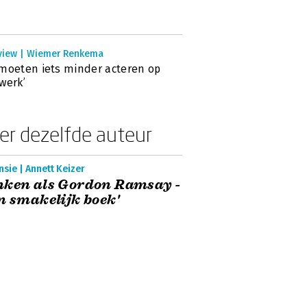
rview | Wiemer Renkema
moeten iets minder acteren op
werk’
er dezelfde auteur
sie | Annett Keizer
nken als Gordon Ramsay -
n smakelijk boek'