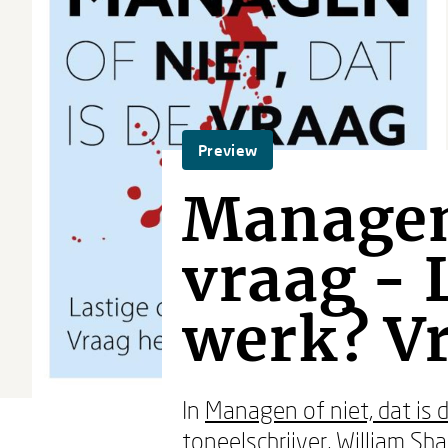
Preview
Managen 
vraag - 
werk? V
In
Managen of niet, dat is 
toneelschrijver, William Sha