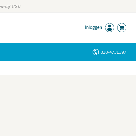
 vanaf €20
Inloggen
010-4731397
Personen
Trefwoorden