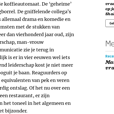
 de koffieautomaat. De ‘geheime’
vraa
op j
orrel. De gniffelende collega’s
Sha
is allemaal drama en komedie en
Ge
omsten met de stukken van
er dan vierhonderd jaar oud, zijn
Me
derschap, man-vrouw
unicatie zie je terug in
Recen
jk is er in vier eeuwen wel iets
Man
end leiderschap kost je niet meer
vra
ooguit je baan. Reaguurders op
 equivalenten van pek en veren
ig ontslag. Of het nu over een
en restaurant, er zijn
an het toneel in het algemeen en
t bijzonder.