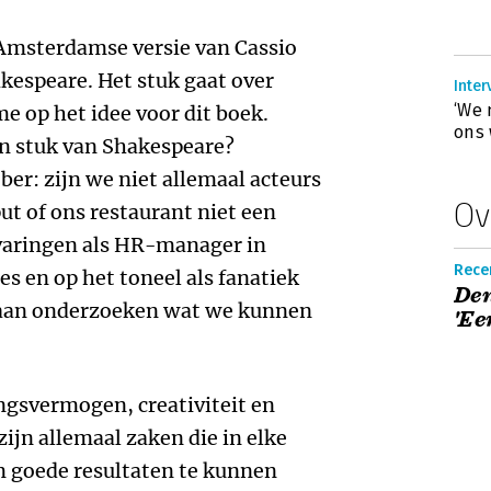
t Amsterdamse versie van Cassio
kespeare. Het stuk gaat over
Inte
‘We 
e op het idee voor dit boek.
ons 
en stuk van Shakespeare?
er: zijn we niet allemaal acteurs
Ov
ut of ons restaurant niet een
rvaringen als HR-manager in
Recen
es en op het toneel als fanatiek
De
gaan onderzoeken wat we kunnen
'Ee
ngsvermogen, creativiteit en
ijn allemaal zaken die in elke
m goede resultaten te kunnen