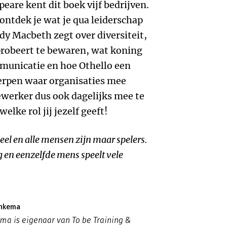
eare kent dit boek vijf bedrijven.
ntdek je wat je qua leiderschap
dy Macbeth zegt over diversiteit,
 probeert te bewaren, wat koning
mmunicatie en hoe Othello een
erpen waar organisaties mee
ewerker dus ook dagelijks mee te
lke rol jij jezelf geeft!
el en alle mensen zijn maar spelers.
 en eenzelfde mens speelt vele
enkema
a is eigenaar van To be Training &