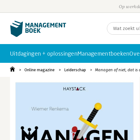
Op werkda
Uitdagingen + oplossingen
Managementboeken
Ove
Online magazine
Leiderschap
Managen of niet, dat is