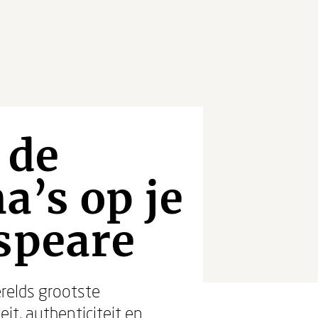
 de
a’s op je
speare
erelds grootste
eit, authenticiteit en