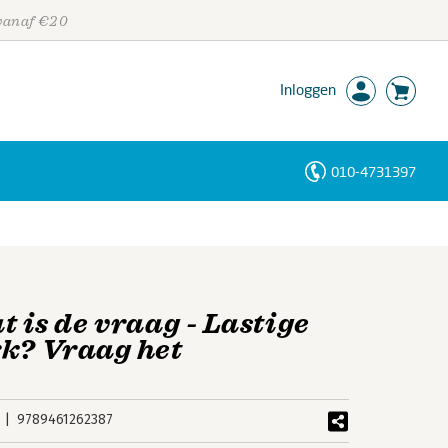
 vanaf €20
Inloggen
010-4731397
Personen
Trefwoorden
t is de vraag - Lastige
rk? Vraag het
9789461262387