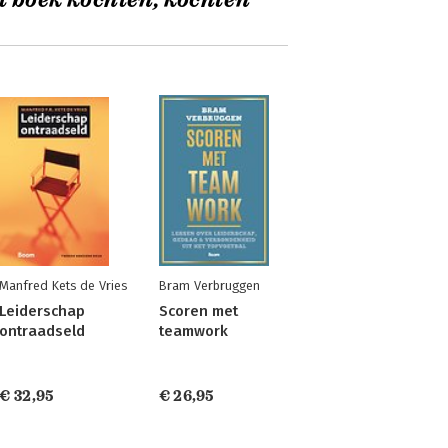
t boek kochten, kochten
Manfred Kets de Vries
Bram Verbruggen
Leiderschap
Scoren met
ontraadseld
teamwork
€ 32,95
€ 26,95