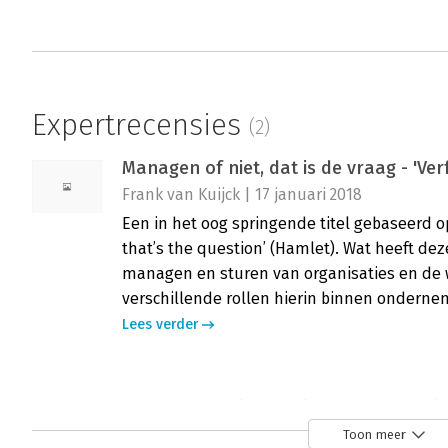
Expertrecensies
(2)
Managen of niet, dat is de vraag - 'Ver
Frank van Kuijck | 17 januari 2018
Een in het oog springende titel gebaseerd op
that’s the question’ (Hamlet). Wat heeft de
managen en sturen van organisaties en de 
verschillende rollen hierin binnen ondern
Lees verder
Managen of niet, dat is de vraag - 'Fris
Peter de Roode | 18 oktober 2017
Toon meer