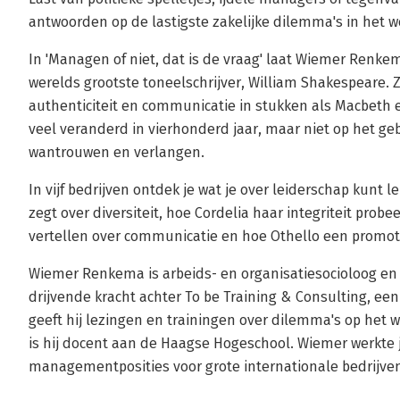
antwoorden op de lastigste zakelijke dilemma's in het 
In 'Managen of niet, dat is de vraag' laat Wiemer Renke
werelds grootste toneelschrijver, William Shakespeare. Zi
authenticiteit en communicatie in stukken als Macbeth en
veel veranderd in vierhonderd jaar, maar niet op het ge
wantrouwen en verlangen.
In vijf bedrijven ontdek je wat je over leiderschap kunt
zegt over diversiteit, hoe Cordelia haar integriteit probe
vertellen over communicatie en hoe Othello een promoti
Wiemer Renkema is arbeids- en organisatiesocioloog en f
drijvende kracht achter To be Training & Consulting, ee
geeft hij lezingen en trainingen over dilemma's op het
is hij docent aan de Haagse Hogeschool. Wiemer werkte 
managementposities voor grote internationale bedrijven