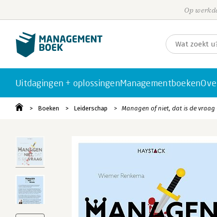
Op werkda
Uitdagingen + oplossingen
Managementboeken
Ove
Boeken
Leiderschap
Managen of niet, dat is de vraag