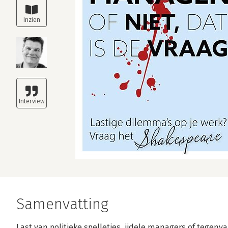
Samenvatting
Last van politieke spelletjes, ijdele managers of tegenv