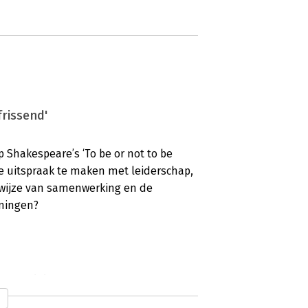
frissend'
 Shakespeare’s ‘To be or not to be
ze uitspraak te maken met leiderschap,
wijze van samenwerking en de
emingen?
 en origineel'