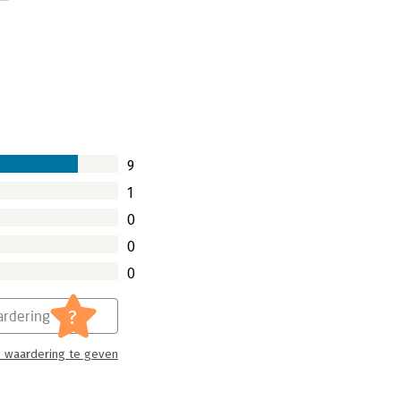
r Renkema is gebaseerd op de vele
Die stukken zijn geenszins verouderd
t heden.
9
1
0
0
0
?
rdering
 waardering te geven