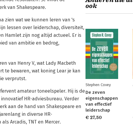
Anderen die di
ook
werk van Shakespeare.
ma zien wat we kunnen leren van 's
jn lessen over leiderschap, diversiteit,
 Hamlet zijn nog altijd actueel. Er is
bied van ambitie en bedrog,
 leren van Henry V, wat Lady Macbeth
ert te bewaren, wat koning Lear je kan
e verprutst.
Stephen Covey
ervent amateur toneelspeler. Hij is de
De zeven
eigenschappen
n innovatief HR-adviesbureau. Verder
van effectief
 werk aan de hand van Shakespeare en
leiderschap
jarenlang in diverse HR-
€ 27,50
 als Arcadis, TNT en Mercer.