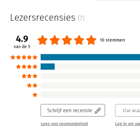
Managen of niet, dat is de vraag van Wieme
stukken die Shakespeare heeft geschreven. 
Lezersrecensies
(7)
maar hebben nog steeds betekenis voor he
Lees verder
4.9
10 stemmen
van de 5
Schrijf een recensie
Uw waa
Lees ons recensiebeleid
Log in om uw