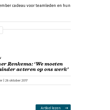
ecember cadeau voor teamleden en hun
w
er Renkema: ‘We moeten
minder acteren op ons werk’
er
26 oktober 2017
Artikel lezen