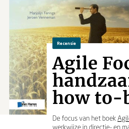
Recensie
Agile Fo
handzaa
how to-
De focus van het boek
Agil
werkwijze in directie- en 