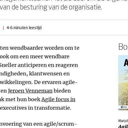
van de besturing van de organisatie.
|
4-6 minuten leestijd
Boe
oeten wendbaarder worden om te
t ook om een meer wendbare
Sneller anticiperen en reageren
ndigheden, klantwensen en
wikkelingen. De ervaren agile-
en
Jeroen Venneman
bieden
pak met hun boek
Agile focus in
executives in transformatie.
Marjo
 invoering van een agile/scrum-
Agil