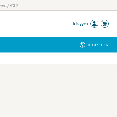
 vanaf €20
Inloggen
010-4731397
Personen
Trefwoorden