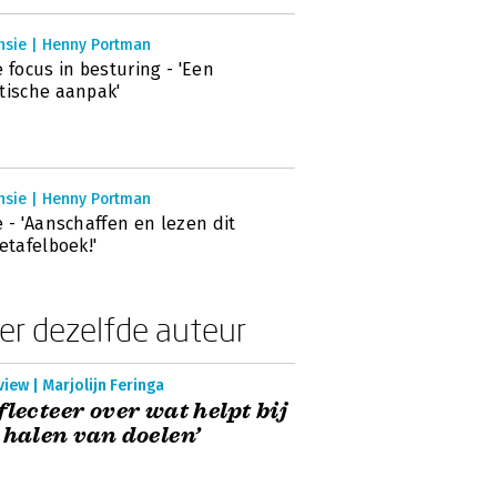
nsie | Henny Portman
e focus in besturing - 'Een
tische aanpak'
nsie | Henny Portman
e - 'Aanschaffen en lezen dit
ietafelboek!'
er dezelfde auteur
view | Marjolijn Feringa
flecteer over wat helpt bij
 halen van doelen’