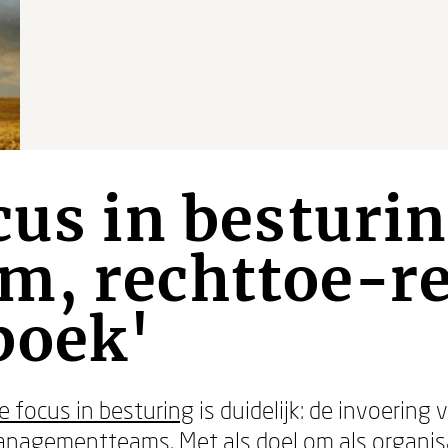
cus in besturin
m, rechttoe-r
boek'
e focus in besturing
is duidelijk: de invoering
managementteams. Met als doel om als organi