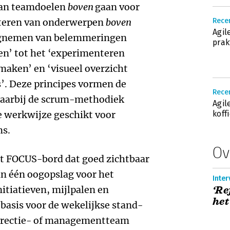
aan teamdoelen
boven
gaan voor
riteren van onderwerpen
boven
Rece
Agil
wegnemen van belemmeringen
prak
en’ tot het ‘experimenteren
aken’ en ‘visueel overzicht
’. Deze principes vormen de
Rece
waarbij de scrum-methodiek
Agil
he werkwijze geschikt voor
koff
ms.
Ov
et FOCUS-bord dat goed zichtbaar
in één oogopslag voor het
Inter
itiatieven, mijlpalen en
‘Re
het
basis voor de wekelijkse stand-
directie- of managementteam