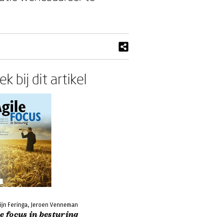
k bij dit artikel
lijn Feringa, Jeroen Venneman
e focus in besturing