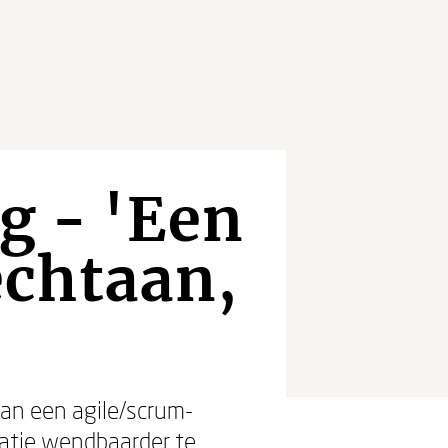
g - 'Een
echtaan,
 van een agile/scrum-
satie wendbaarder te