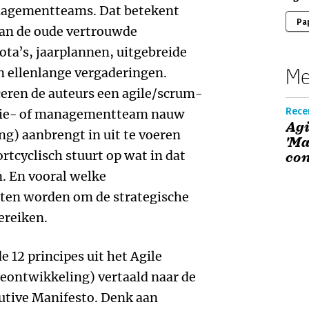
anagementteams. Dat betekent
Pa
an de oude vertrouwde
ta’s, jaarplannen, uitgebreide
Me
n ellenlange vergaderingen.
ceren de auteurs een agile/scrum-
Rece
ectie- of managementteam nauw
Agi
ng) aanbrengt in uit te voeren
'Ma
ortcyclisch stuurt op wat in dat
con
. En vooral welke
en worden om de strategische
ereiken.
e 12 principes uit het Agile
eontwikkeling) vertaald naar de
cutive Manifesto. Denk aan