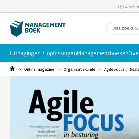
Op werkda
Uitdagingen + oplossingen
Managementboeken
Ove
Online magazine
Organisatiekunde
Agile Focus in bes