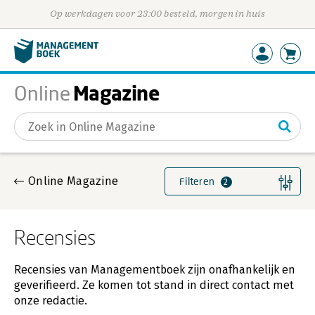
Op werkdagen voor 23:00 besteld, morgen in huis
Magazine
Online
Gevonden artikelen
Online Magazine
Filteren
2
Recensies
Recensies van Managementboek zijn onafhankelijk en
geverifieerd. Ze komen tot stand in direct contact met
onze redactie.