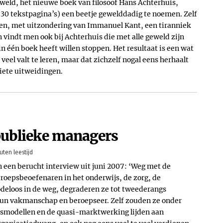
geweld, het nieuwe boek van filosoof Hans Achterhuis,
730 tekstpagina’s) een beetje gewelddadig te noemen. Zelf
sofen, met uitzondering van Immanuel Kant, een tiranniek
n vindt men ook bij Achterhuis die met alle geweld zijn
in één boek heeft willen stoppen. Het resultaat is een wat
el valt te leren, maar dat zichzelf nogal eens herhaalt
iete uitweidingen.
publieke managers
uten leestijd
in een berucht interview uit juni 2007: ‘Weg met de
eroepsbeoefenaren in het onderwijs, de zorg, de
nodeloos in de weg, degraderen ze tot tweederangs
hun vakmanschap en beroepseer. Zelf zouden ze onder
rsmodellen en de quasi-marktwerking lijden aan