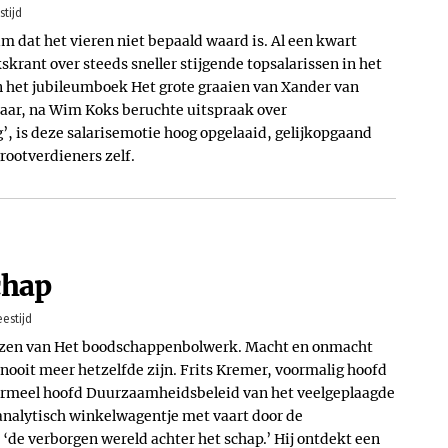
stijd
um dat het vieren niet bepaald waard is. Al een kwart
skrant over steeds sneller stijgende topsalarissen in het
in het jubileumboek Het grote graaien van Xander van
 jaar, na Wim Koks beruchte uitspraak over
g’, is deze salarisemotie hoog opgelaaid, gelijkopgaand
ootverdieners zelf.
chap
eestijd
ezen van Het boodschappenbolwerk. Macht en onmacht
ooit meer hetzelfde zijn. Frits Kremer, voormalig hoofd
rmeel hoofd Duurzaamheidsbeleid van het veelgeplaagde
 analytisch winkelwagentje met vaart door de
‘de verborgen wereld achter het schap.’ Hij ontdekt een