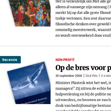
Het is verleidelijk om Met alle 
alleen al vanwege zijn omvang (
merkt hij op dat alle grote filo
trekje vertonen. Een rest daarva
filosofische denken over geweld 
rommelig meesterwerk, waaruit ve
en wordt overwoekerd door erud
Recensie
NON-PROFIT
Op de bres voor 
30 september 2008
Dick Pels
3-4 min
Minister Plasterk wist het wel, 
managers!’ Zij zitten de echte b
hulpverlening en bij de politie 
uitvoerders, en beroven ze van 
druk van bedrijfsmatige bestuu