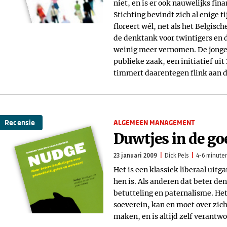
niet, en is er ook nauwelijks fi
Stichting bevindt zich al enige t
floreert wél, net als het Belgisc
de denktank voor twintigers en d
weinig meer vernomen. De jonger
publieke zaak, een initiatief u
timmert daarentegen flink aan 
Recensie
ALGEMEEN MANAGEMENT
Duwtjes in de go
23 januari 2009
Dick Pels
4-6 minuten
Het is een klassiek liberaal uit
hen is. Als anderen dat beter den
betutteling en paternalisme. Het
soeverein, kan en moet over zich
maken, en is altijd zelf verantwo