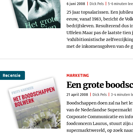
6 juni 2008
Dick Pels
5-6 minuten lee
25 Jaar topsalarissen. Een jubile
eeuw, vanaf 1983, bericht de Volk
bedrijfsleven. Resulterend dus 
Uffelen Maar pas de laatste tien
‘exhibitionistische zelfverrijkin
met de inkomensgolven van de gr
Recensie
MARKETING
Een grote boods
21 april 2008
Dick Pels
3-4 minuten l
Boodschappen doen zal na het l
van de Nederlandse Supermarkt n
Corporate Communicatie en info
foodconcern Laurus, stuurt zijn
supermarktwereld, op zoek naar 