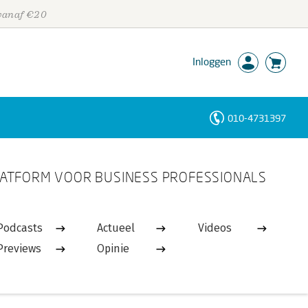
 vanaf €20
Inloggen
010-4731397
Personen
ATFORM VOOR BUSINESS PROFESSIONALS
Trefwoorden
Podcasts
Actueel
Videos
Previews
Opinie