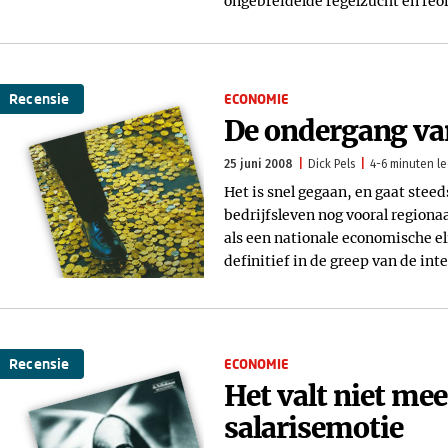
ongebreidelde regelzucht en reor
Recensie
ECONOMIE
De ondergang va
25 juni 2008
Dick Pels
4-6 minuten le
Het is snel gegaan, en gaat stee
bedrijfsleven nog vooral regionaa
als een nationale economische eli
definitief in de greep van de int
Recensie
ECONOMIE
Het valt niet meer
salarisemotie