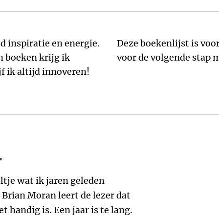
d inspiratie en energie.
 ondernemers die klaar zijn
n boeken krijg ik
voor de volgende stap m
f ik altijd innoveren!
r
ltje wat ik jaren geleden
. Brian Moran leert de lezer dat
 handig is. Een jaar is te lang.