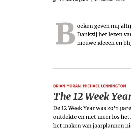
B
oeken geven mij altij
Deze boekenlijst is voor
Dankzij het lezen va
nieuwe ideeën en blij
BRIAN MORAN,
MICHAEL LENNINGTON
The 12 Week Yea
De 12 Week Year was zo'n pare
ontdekte en niet meer los liet
het maken van jaarplannen niet