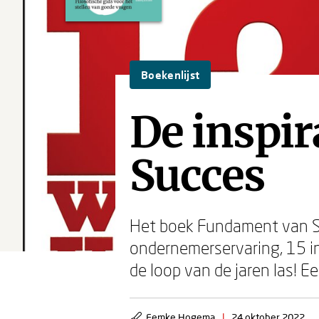
Boekenlijst
De inspi
Succes
Het boek Fundament van Suc
ondernemerservaring, 15 i
de loop van de jaren las! Ee
Femke Hogema
|
24 oktober 2022