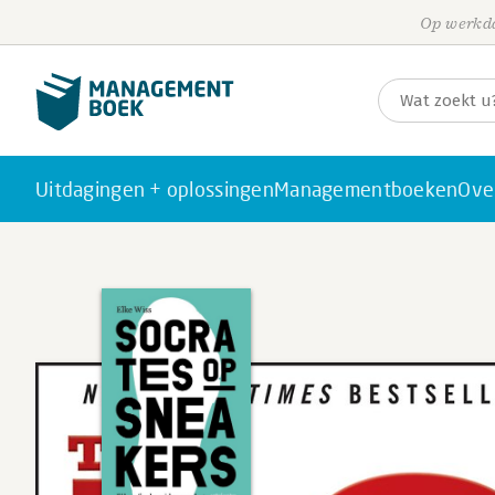
Op werkda
Uitdagingen + oplossingen
Managementboeken
Ove