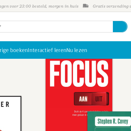
gen voor 23:00 besteld, morgen in huis
Gratis verzending
rige boeken
Interactief leren
Nu lezen