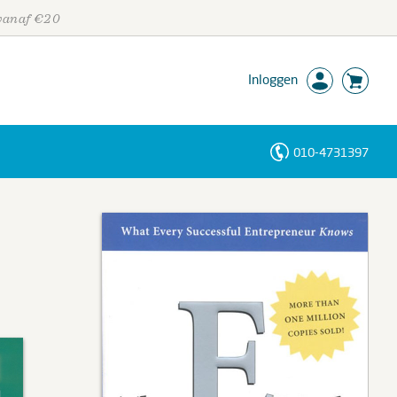
 vanaf €20
Inloggen
010-4731397
Personen
Trefwoorden