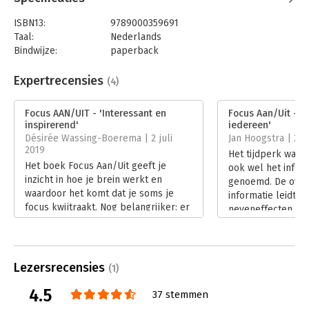
begeleidt kenniswerkers, ondernemers en top- sporters om
hun prestaties te verbeteren. Hij heeft verschillende TEDx
ISBN13:
9789000359691
Talks gegeven over de werking van het brein en wereldwijd
Taal:
Nederlands
hebben meer dan 100.000 mensen een focustraining bij hem
Bindwijze:
paperback
gevolgd. Zijn eerdere boeken zijn in zes talen verschenen.
Aantal pagina's:
224
Uitgever:
Unieboek | Het Spectrum
Expertrecensies
‘Beknopt, vlot geschreven en praktische handvatten om meer
(4)
Druk:
1
uit je leven te halen.’ Wouter de Jong, auteur van Mindgym
Verschijningsdatum:
5-4-2019
Focus AAN/UIT - 'Interessant en
Focus Aan/Uit - '
inspirerend'
iedereen'
Hoofdrubriek:
Persoonlijke effectiviteit
Désirée Wassing-Boerema | 2 juli
Jan Hoogstra | 24
2019
Het tijdperk waari
Het boek Focus Aan/Uit geeft je
ook wel het infor
inzicht in hoe je brein werkt en
genoemd. De ove
waardoor het komt dat je soms je
informatie leidt 
focus kwijtraakt. Nog belangrijker: er
neveneffecten, ve
staan veel tips en tricks in om ervoor
worden daardoor 
te zorgen hoe jij gebrek aan focus
Lees verder
kan voorkomen én terug kan krijgen.
Lees verder
Lezersrecensies
(1)
4.5
37 stemmen