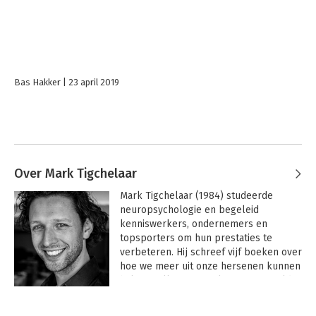
Bas Hakker
23 april 2019
Over Mark Tigchelaar
Mark Tigchelaar (1984) studeerde 
neuropsychologie en begeleid 
kenniswerkers, ondernemers en 
topsporters om hun prestaties te 
verbeteren. Hij schreef vijf boeken over 
hoe we meer uit onze hersenen kunnen 
halen, welke in zes talen zijn vertaald. 
Hij heeft verschillende TEDx talks 
Andere boeken door Mark
gegeven en wordt wereldwijd gevraagd 