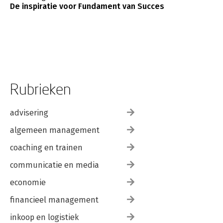
Je concentratiespier trainen
De inspiratie voor Fundament van Succes
Dankwoord
Verantwoording
Over de auteurs
Begrippenlijst
Referenties
Rubrieken
advisering
algemeen management
coaching en trainen
communicatie en media
economie
financieel management
inkoop en logistiek