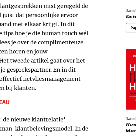
 klantgesprekken mist geregeld de
Daniël
 juist dat persoonlijke ervoor
Ext
band met elkaar krijgt. In dit
Pa
je tips hoe je die human touch wél
lees je over de complimenteuze
laten horen en jouw
 Het
tweede artikel
gaat over het
je gesprekspartner. En in dit
er effectief netvliesmanagement
n bij klanten.
VEAU
e nieuwe klantrelatie
'
Daniël
Hum
man-klantbelevingsmodel. In de
klan