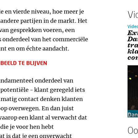
de en vierde niveau, hoe meer je
Vi
 andere partijen in de markt. Het
Vide
van gesprekken voeren, een
Ex
Da
ls onderdeel van het commerciële
tr
punt en om échte aandacht.
kl
co
EELD TE BLIJVEN
undamenteel onderdeel van
 potentiële - klant geregeld iets
gelmatig contact denken klanten
oop overwegen. En dan juist
aarop een klant al verwacht dat
 die je voor hen hebt
Oo
at is dat je een onverwacht