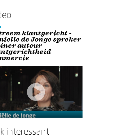
deo
o
treem klantgericht -
nielle de Jonge spreker
ainer auteur
antgerichtheid
mmercie
k interessant