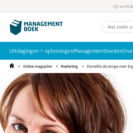
Op werkda
Uitdagingen + oplossingen
Managementboeken
Ove
Online magazine
Marketing
Daniëlle de Jonge over Di