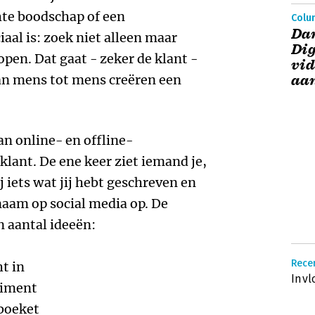
te boodschap of een
Colum
Dan
aal is: zoek niet alleen maar
Dig
open. Dat gaat - zeker de klant -
vid
van mens tot mens creëren een
aan
an online- en offline-
 klant. De ene keer ziet iemand je,
ij iets wat jij hebt geschreven en
naam op social media op. De
n aantal ideeën:
Rece
t in
Invl
liment
 boeket