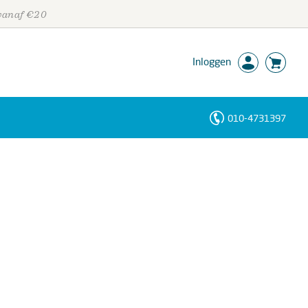
 vanaf €20
Inloggen
010-4731397
Personen
Trefwoorden