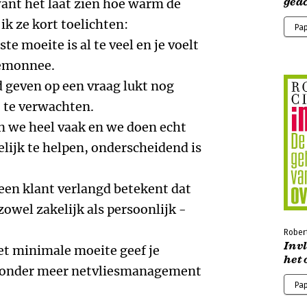
geac
nt het laat zien hoe warm de
 ik ze kort toelichten:
Pa
te moeite is al te veel en je voelt
temonnee.
geven op een vraag lukt nog
t te verwachten.
n we heel vaak en we doen echt
lijk te helpen, onderscheidend is
en klant verlangd betekent dat
zowel zakelijk als persoonlijk -
Robert
Inv
t minimale moeite geef je
het 
, onder meer netvliesmanagement
Pa