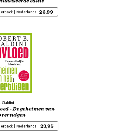
tualiseerde editie
26,99
perback | Nederlands
 Cialdini
loed - De geheimen van
overtuigen
23,95
perback | Nederlands