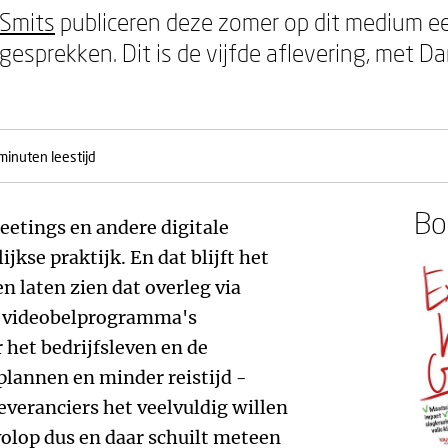
 Smits
publiceren deze zomer op dit medium ee
esprekken. Dit is de vijfde aflevering, met Dan
minuten leestijd
Boe
eetings en andere digitale
jkse praktijk. En dat blijft het
n laten zien dat overleg via
e videobelprogramma's
het bedrijfsleven en de
plannen en minder reistijd -
everanciers het veelvuldig willen
volop dus en daar schuilt meteen