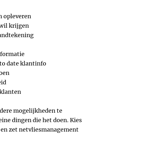
ch opleveren
wil krijgen
lhandtekening
nformatie
 to date klantinfo
doen
eid
 klanten
andere mogelijkheden te
leine dingen die het doen. Kies
ant en zet netvliesmanagement