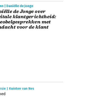
n | Daniëlle de Jonge
iëlle de Jonge over
itale klantgerichtheid:
eobelgesprekken met
dacht voor de klant
nsie | Kwinten van Nes
oed