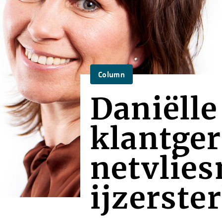
Column
Daniëlle
klantger
netvlie
ijzerste