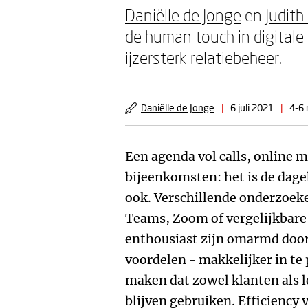
Daniëlle de Jonge
en
Judith
de human touch in digitale g
ijzersterk relatiebeheer.
Daniëlle de Jonge
|
6 juli 2021
|
4-6 
Een agenda vol calls, online m
bijeenkomsten: het is de dageli
ook. Verschillende onderzoeke
Teams, Zoom of vergelijkbar
enthousiast zijn omarmd door 
voordelen - makkelijker in te 
maken dat zowel klanten als l
blijven gebruiken. Efficiency 