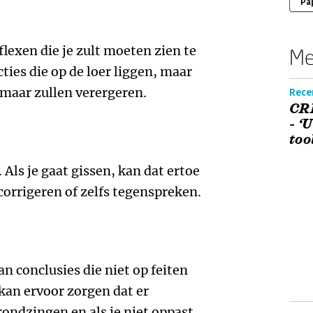
Pa
lexen die je zult moeten zien te
Me
ties die op de loer liggen, maar
 maar zullen verergeren.
Recen
CR
- ‘
too
 Als je gaat gissen, kan dat ertoe
 corrigeren of zelfs tegenspreken.
an conclusies die niet op feiten
 kan ervoor zorgen dat er
ondzingen en als je niet oppast,