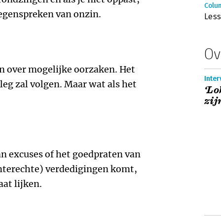
Colu
 tegenspreken van onzin.
Less
Ov
n over mogelijke oorzaken. Het
Inter
tleg zal volgen. Maar wat als het
‘Lo
zij
an excuses of het goedpraten van
onterechte) verdedigingen komt,
aat lijken.