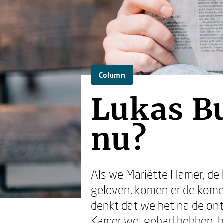
Column
Lukas B
nu?
Als we Mariëtte Hamer, de
geloven, komen er de kome
denkt dat we het na de ont
Kamer wel gehad hebben, he