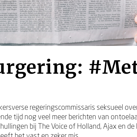
urgering: #Me
 kersverse regeringscommissaris seksueel ov
nde tijd nog veel meer berichten van ontoela
hullingen bij The Voice of Holland, Ajax en de
eft het vast en zeker mis.