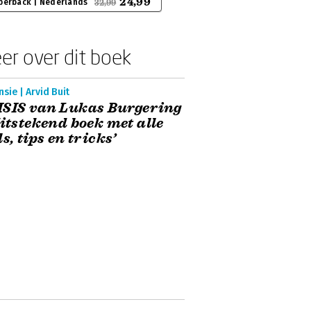
24,99
perback | Nederlands
32,99
er over dit boek
sie | Arvid Buit
ISIS van Lukas Burgering
Uitstekend boek met alle
ls, tips en tricks’