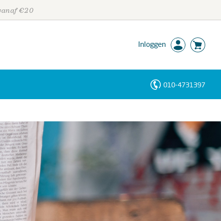
 vanaf €20
Inloggen
010-4731397
Personen
Trefwoorden