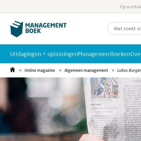
Op werkda
Uitdagingen + oplossingen
Managementboeken
Ove
Online magazine
Algemeen management
Lukas Burge