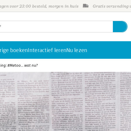
gen voor 23:00 besteld, morgen in huis
Gratis verzending
rige boeken
Interactief leren
Nu lezen
ring: #Metoo… wat nu?