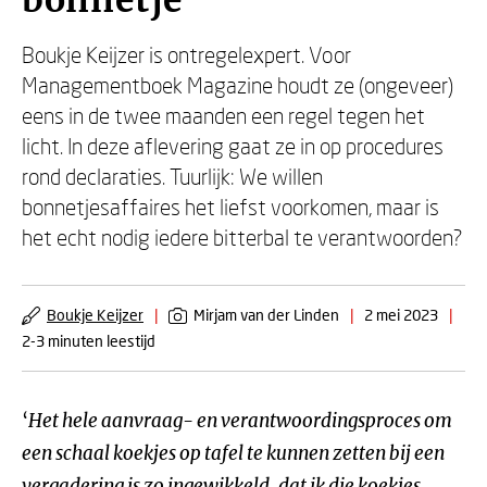
bonnetje
Boukje Keijzer is ontregelexpert. Voor
Managementboek Magazine houdt ze (ongeveer)
eens in de twee maanden een regel tegen het
licht. In deze aflevering gaat ze in op procedures
rond declaraties. Tuurlijk: We willen
bonnetjesaffaires het liefst voorkomen, maar is
het echt nodig iedere bitterbal te verantwoorden?
Boukje Keijzer
|
Mirjam van der Linden
|
2 mei 2023
|
2-3 minuten leestijd
‘
Het hele aanvraag- en verantwoordingsproces om
een schaal koekjes op tafel te kunnen zetten bij een
vergadering is zo ingewikkeld, dat ik die koekjes