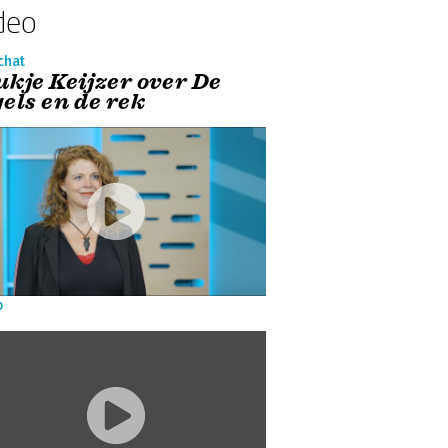
deo
chat
ukje Keijzer over De
els en de rek
o