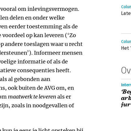
Colum
 vooral om inlevingsvermogen.
Late
llen delen en onder welke
n eerder toestemming als de
e voordeel op kan leveren (‘Zo
Colum
p andere toeslagen waar u recht
Het 
ndersteunen’). Informeer mensen
oelige informatie of als de
Ov
atieve consequenties heeft.
nals al gebonden aan
Inter
ns, ook buiten de AVG om, en
‘Be
 om
maatwerk te leveren
als er
arb
jur
zijn, zoals in noodgevallen of
n
kun je eens je licht opsteken bij