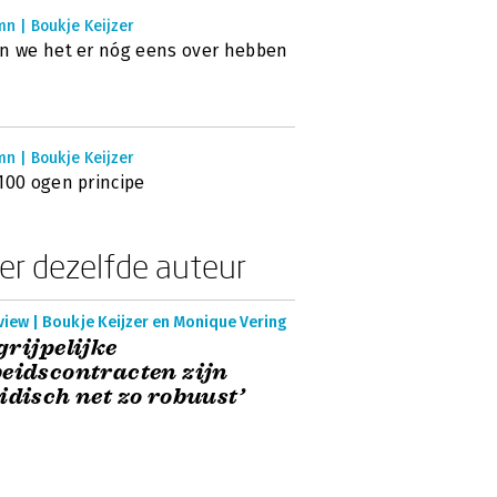
n | Boukje Keijzer
n we het er nóg eens over hebben
n | Boukje Keijzer
100 ogen principe
er dezelfde auteur
view | Boukje Keijzer en Monique Vering
grijpelijke
eidscontracten zijn
idisch net zo robuust’