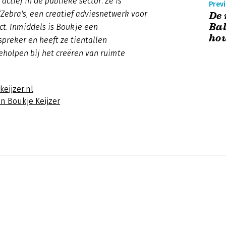
 actief in de publieke sector. Ze is
Previ
7Zebra's, een creatief adviesnetwerk voor
De 
Bal
t. Inmiddels is Boukje een
hou
preker en heeft ze tientallen
eholpen bij het creëren van ruimte
keijzer.nl
n Boukje Keijzer