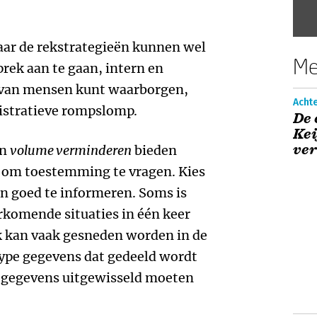
aar de rekstrategieën kunnen wel
Me
rek aan te gaan, intern en
y van mensen kunt waarborgen,
Acht
istratieve rompslomp.
De 
Kei
ve
n
volume verminderen
bieden
l om toestemming te vragen. Kies
 goed te informeren. Soms is
rkomende situaties in één keer
 kan vaak gesneden worden in de
type gegevens dat gedeeld wordt
n gegevens uitgewisseld moeten