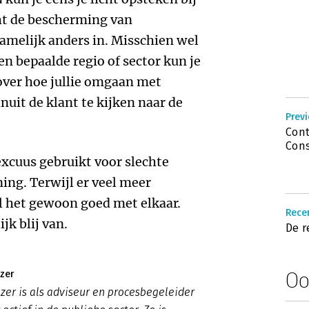
cht de bescherming van
amelijk anders in. Misschien wel
en bepaalde regio of sector kun je
ver hoe jullie omgaan met
uit de klant te kijken naar de
Previ
Cont
Cons
xcuus gebruikt voor slechte
ng. Terwijl er veel meer
el het gewoon goed met elkaar.
Recen
jk blij van.
De r
Oo
jzer
jzer is als adviseur en procesbegeleider