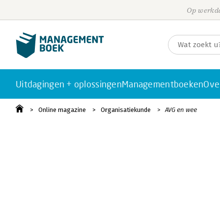
Op werkda
Uitdagingen + oplossingen
Managementboeken
Ove
Online magazine
Organisatiekunde
AVG en wee