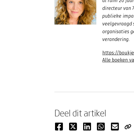
al ruim 20 jaar
directeur van 
publieke impac
veelgevraagd s
organisaties g
verandering.
https://boukje
Alle boeken va
Deel dit artikel