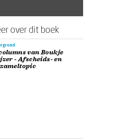
er over dit boek
ergrond
columns van Boukje
jzer - Afscheids- en
rzameltopic