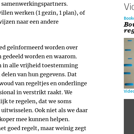
n samenwerkingspartners.
Vi
illen werken (1 gezin, 1 plan), of
Book
wijzen naar een andere
Bo
reg
oed geïnformeerd worden over
n gedeeld worden en waarom.
 in alle vrijheid toestemming
 delen van hun gegevens. Dat
erwoud van regeltjes en onderlinge
ional in verstrikt raakt. We
Vide
ijk te regelen, dat we soms
itwisselen. Ook niet als we daar
edkoper mee kunnen helpen.
 het goed regelt, maar weinig zegt