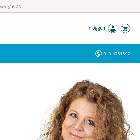
 vanaf €20
Inloggen
010-4731397
Personen
Trefwoorden