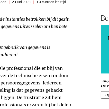
inden
|
23 juni 2023
|
3-4 minuten leestijd
Boe
de instanties betrokken bij dit gezin.
gegevens uitwisselen om hen beter
t gebruik van gegevens is
mulieren.’
le professional die er blij van
over de technische eisen rondom
Boukje
 persoonsgegevens. Iedereen
De r
oeling is dat gegevens gehackt
Pa
liggen. De frustratie zit hem
rofessionals ervaren bij het delen