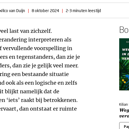
Wilco van Duijn
|
8 oktober 2024
|
2-3 minuten leestijd
Boe
eel last van zichzelf.
erandering interpreteren als
f vervullende voorspelling in
ers en tegenstanders, dan zie je
ers, dan zie je gelijk veel meer.
ering een bestaande situatie
d ook als een logische en zelfs
it blijkt namelijk dat de
n ‘iets’ raakt bij betrokkenen.
Kilia
 ervaart, dan ontstaat er ruimte
Weg
ver
Pa