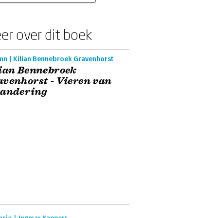
er over dit boek
mn | Kilian Bennebroek Gravenhorst
ian Bennebroek
venhorst - Vieren van
randering