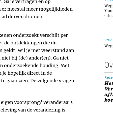
Rece
t. Ga je vertragen en op
Wegw
 er meestal meer mogelijkheden
‘Con
situ
 had durven dromen.
kenen onderzoekt verschilt per
Previ
met de ontdekkingen die dit
Wegw
n geldt: Wil je met weerstand aan
 niet bij (de) ander(en). Ga niet
Ov
 een onderzoekende houding. Met
je hopelijk direct in de
Recen
e gaan zien. De volgende vragen
Het
Ver
afk
boe
n eigen voorsprong? Veranderaars
eleving van de verandering is