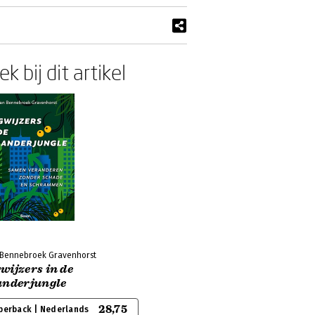
k bij dit artikel
n Bennebroek Gravenhorst
wijzers in de
anderjungle
28,75
perback | Nederlands