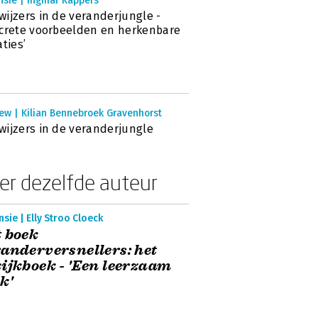
nsie | Ingmar Kappers
ijzers in de veranderjungle -
crete voorbeelden en herkenbare
aties’
ew | Kilian Bennebroek Gravenhorst
ijzers in de veranderjungle
er dezelfde auteur
sie | Elly Stroo Cloeck
 boek
anderversnellers: het
ijkboek - 'Een leerzaam
k'