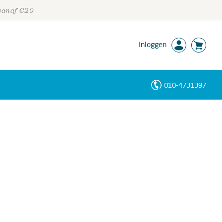
 vanaf €20
Inloggen
010-4731397
Personen
Trefwoorden