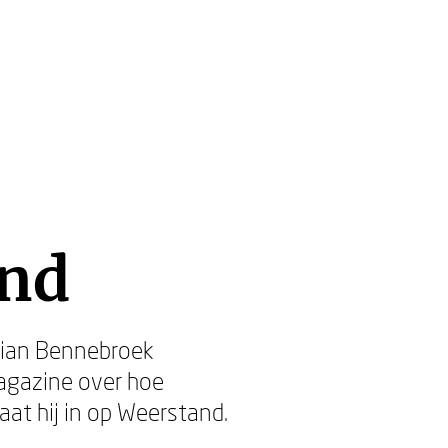
and
ilian Bennebroek
agazine over hoe
aat hij in op Weerstand.