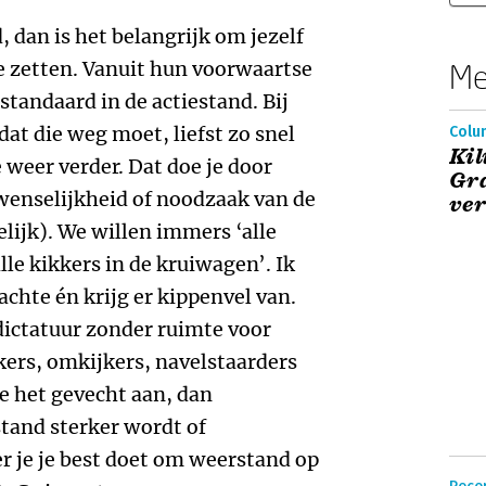
 dan is het belangrijk om jezelf
e zetten. Vanuit hun voorwaartse
Me
standaard in de actiestand. Bij
at die weg moet, liefst zo snel
Colu
Kil
weer verder. Dat doe je door
Gra
wenselijkheid of noodzaak van de
ve
elijk). We willen immers ‘alle
lle kikkers in de kruiwagen’. Ik
achte én krijg er kippenvel van.
dictatuur zonder ruimte voor
ers, omkijkers, navelstaarders
e het gevecht aan, dan
stand sterker wordt of
r je je best doet om weerstand op