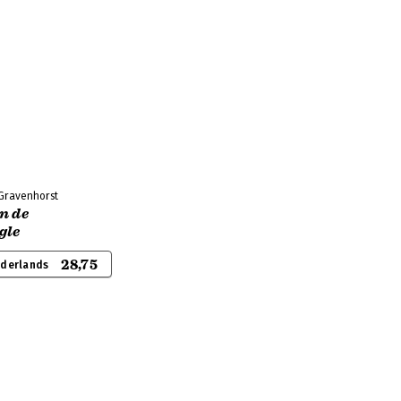
 Gravenhorst
n de
gle
28,75
ederlands