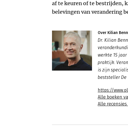
af te keuren of te bestrijden, 
belevingen van verandering b
Over Kilian Ben
Dr. Kilian Ben
veranderkundig
werkte 15 jaar 
praktijk. Vera
is zijn special
beststeller De
https://www.p
Alle boeken v
Alle recensie