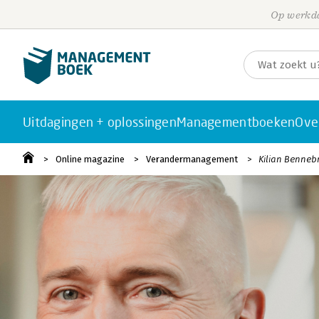
Op werkda
Uitdagingen + oplossingen
Managementboeken
Ove
Online magazine
Verandermanagement
Kilian Benneb