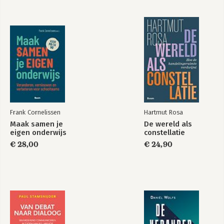
23 Veranderverdriet 169
24 Verandervreugde 175
Bekijk alle boeken
Boekentips 179
Frank Cornelissen
Hartmut Rosa
Maak samen je
De wereld als
eigen onderwijs
constellatie
€ 28,00
€ 24,90