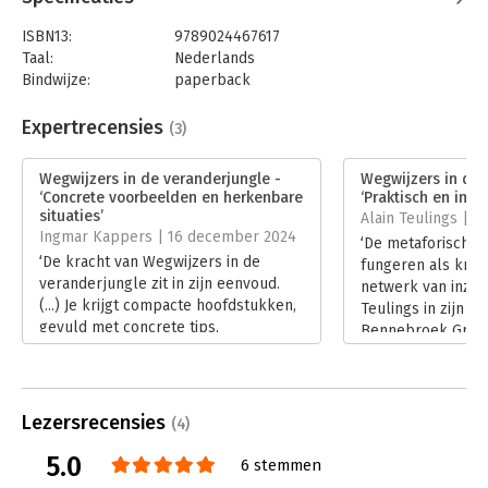
brengen.
ISBN13:
9789024467617
Taal:
Nederlands
Bindwijze:
paperback
Aantal pagina's:
184
Uitgever:
Boom
Expertrecensies
(3)
Druk:
1
Verschijningsdatum:
2-10-2024
Wegwijzers in de veranderjungle -
Wegwijzers in de 
‘Concrete voorbeelden en herkenbare
‘Praktisch en insp
Hoofdrubriek:
Verandermanagement
situaties’
Alain Teulings | 
Ingmar Kappers | 16 december 2024
‘De metaforische 
‘De kracht van Wegwijzers in de
fungeren als kno
veranderjungle zit in zijn eenvoud.
netwerk van inzicht
(...) Je krijgt compacte hoofdstukken,
Teulings in zijn re
gevuld met concrete tips,
Bennebroek Grave
persoonlijke inzichten en praktische
boek ‘Wegwijzers 
voorbeelden’, schrijft Ingmar
Veranderjungle’.
Kappers in zijn eerste recensie voor
Lees verder
Managementboek.nl. Hij las het
Lezersrecensies
(4)
nieuwe boek van Kilian Bennebroek
Gravenhorst, en is heel positief.
5.0
6 stemmen
Lees verder