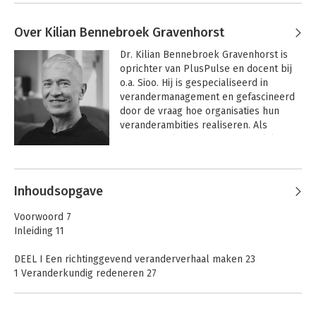
Over Kilian Bennebroek Gravenhorst
Dr. Kilian Bennebroek Gravenhorst is 
oprichter van PlusPulse en docent bij 
o.a. Sioo. Hij is gespecialiseerd in 
verandermanagement en gefascineerd 
door de vraag hoe organisaties hun 
veranderambities realiseren. Als 
adviseur helpt hij maatschappelijke 
organisaties en bedrijven bij het 
Andere boeken door Kilian
bereiken van hun strategische 
Bennebroek Gravenhorst
doelstellingen. Als docent versterkt hij 
Inhoudsopgave
het veranderkundig handelen van 
professionals. Kilian onderzoekt de 
Voorwoord 7
praktijk van veranderen en hij 
Inleiding 11
publiceert over het vak. 
Wegwijzers in 
de veranderjungle
 is zijn meest recente 
DEEL I Een richtinggevend veranderverhaal maken 23
boek.
1 Veranderkundig redeneren 27
2 WAAROM veranderen? 33
3 WAARTOE veranderen? 39
4 WAT veranderen? 45