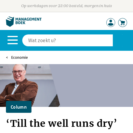
Op werkdagen voor 23:00 besteld, morgen in huis
Economie
Column
‘Till the well runs dry’