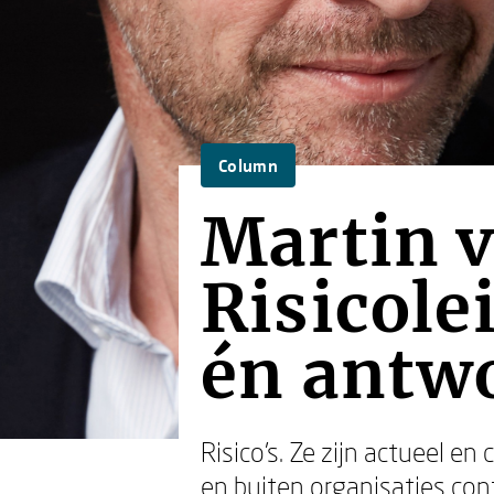
Column
Martin v
Risicole
én antw
Risico’s. Ze zijn actueel e
en buiten organisaties con