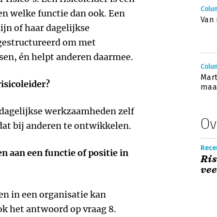
Colum
en welke functie dan ook. Een
Van 
zijn of haar dagelijkse
gestructureerd om met
sen, én helpt anderen daarmee.
Colum
Mart
isicoleider?
maa
 dagelijkse werkzaamheden zelf
Ov
dat bij anderen te ontwikkelen.
Rece
n aan een functie of positie in
Ris
vee
een in een organisatie kan
ook het antwoord op vraag 8.