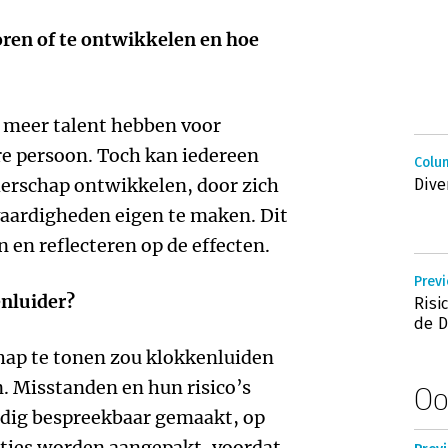
boren of te ontwikkelen en hoe
e meer talent hebben voor
re persoon. Toch kan iedereen
Colum
derschap ontwikkelen, door zich
Dive
vaardigheden eigen te maken. Dit
n en reflecteren op de effecten.
Previ
enluider?
Risi
de 
chap te tonen zou klokkenluiden
n. Misstanden en hun risico’s
Oo
ijdig bespreekbaar gemaakt, op
aties worden aangepakt, voordat