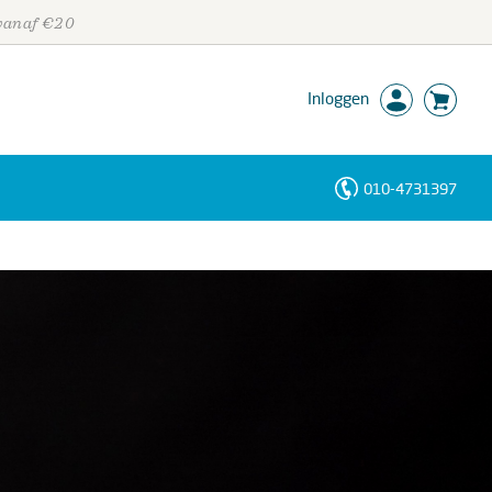
 vanaf €20
Inloggen
010-4731397
Personen
Trefwoorden