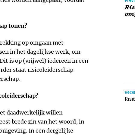
Previ
Ris
omg
chap tonen?
betrekking op omgaan met
sen in het dagelijkse werk, om
Dit is op (vrijwel) iedereen in een
rder staat risicoleiderschap
erschap.
Rece
icoleiderschap?
Risi
et daadwerkelijk willen
eest brede zin van het woord, in
mgeving. In een dergelijke