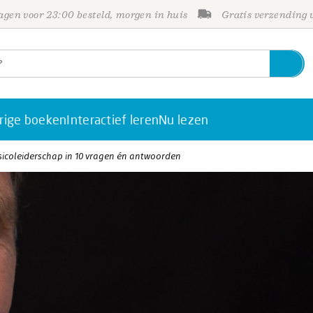
gen voor 23:00 besteld, morgen in huis
Gratis verzending
rige boeken
Interactief leren
Nu lezen
isicoleiderschap in 10 vragen én antwoorden