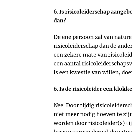
6. Is risicoleiderschap aange
dan?
De ene persoon zal van natur
risicoleiderschap dan de ande
een zekere mate van risicolei
een aantal risicoleiderschaps
is een kwestie van willen, doe
6. Is de risicoleider een klokk
Nee. Door tijdig risicoleiders
niet meer nodig hoeven te zij
worden door risicoleider(s) t
basis waarvan dergelijke situ