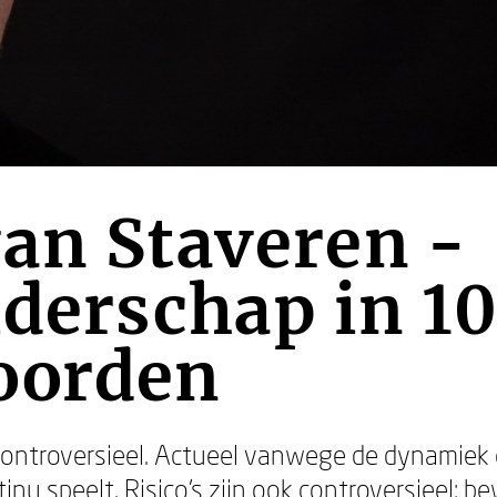
an Staveren -
iderschap in 1
oorden
n controversieel. Actueel vanwege de dynamiek 
tinu speelt. Risico’s zijn ook controversieel: