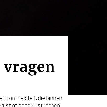
0 vragen
en complexiteit, die binnen
 bewust of onbewust roepen