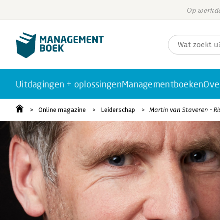
Op werkda
Uitdagingen + oplossingen
Managementboeken
Ove
Online magazine
Leiderschap
Martin van Staveren - R