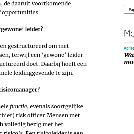
, de daaruit voortkomende
Pa
f opportunities.
 ‘gewone’ leider?
Me
et en gestructureerd om met
Achte
sen, terwijl een ‘gewone’ leider
Waa
ma
ructureerd doet. Daarbij hoeft een
mele leidinggevende te zijn.
 risicomanager?
mele
functie
, evenals soortgelijke
(chief) risk officer. Mensen met
h volledig bezig met het
risico’s. Een risicoleider is een