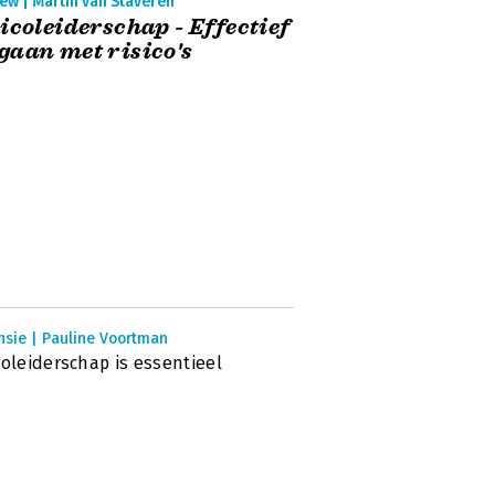
ew | Martin van Staveren
icoleiderschap - Effectief
aan met risico's
nsie | Pauline Voortman
coleiderschap is essentieel