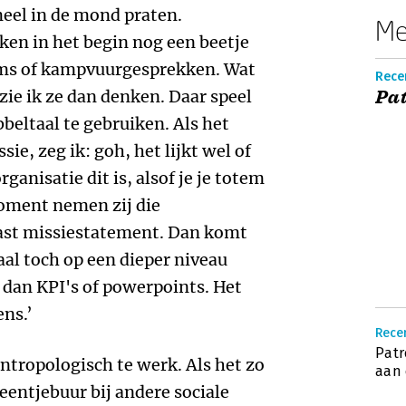
eel in de mond praten.
Me
jken in het begin nog een beetje
tems of kampvuurgesprekken. Wat
Recen
zie ik ze dan denken. Daar speel
Pat
bbeltaal te gebruiken. Als het
ie, zeg ik: goh, het lijkt wel of
rganisatie dit is, alsof je je totem
oment nemen zij die
ast missiestatement. Dan komt
aal toch op een dieper niveau
s dan KPI's of powerpoints. Het
ns.’
Rece
Patr
antropologisch te werk. Als het zo
aan 
leentjebuur bij andere sociale