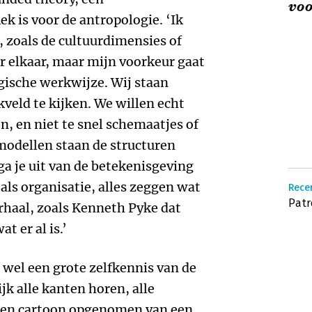
voo
k is voor de antropologie. ‘Ik
 zoals de cultuurdimensies of
or elkaar, maar mijn voorkeur gaat
ogische werkwijze. Wij staan
veld te kijken. We willen echt
n, en niet te snel schemaatjes of
 modellen staan de structuren
ga je uit van de betekenisgeving
als organisatie, alles zeggen wat
Recen
Patr
erhaal, zoals Kenneth Pyke dat
t er al is.’
wel een grote zelfkennis van de
jk alle kanten horen, alle
 een cartoon opgenomen van een