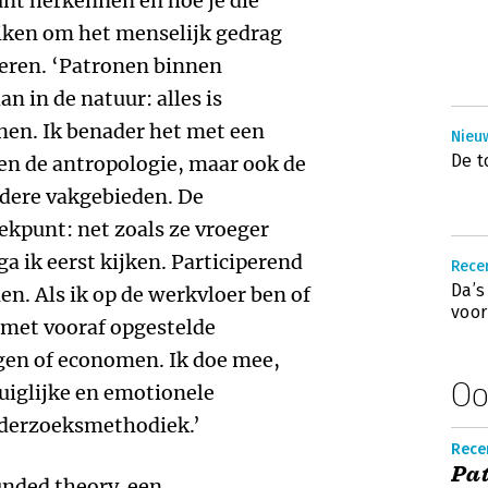
nt herkennen en hoe je die
iken om het menselijk gedrag
deren. ‘Patronen binnen
an in de natuur: alles is
nen. Ik benader het met een
Nieu
De t
leen de antropologie, maar ook de
ndere vakgebieden. De
ekpunt: net zoals ze vroeger
ga ik eerst kijken. Participerend
Recen
Da’s
en. Als ik op de werkvloer ben of
voor
 met vooraf opgestelde
ogen of economen. Ik doe mee,
Oo
tuiglijke en emotionele
derzoeksmethodiek.’
Rece
Pat
unded theory, een