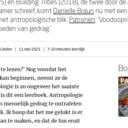
5) en Building Tribes (2018), de twee door de
ramer schreef, komt
Danielle Braun
nu met een
et antropologische blik:
Patronen
. ‘Voodoopr
loeden van gedrag.'
 Linden
|
11 mei 2021
|
7-10 minuten leestijd
Boe
 te lezen?' Nog voordat het
kan beginnen, neemt ze de
ogie is zo ongeveer het saaiste
 is dit een leerboek. Antropologie
n menselijk gedrag te ontrafelen
k. Ik hoop dat het me gelukt is er
n te maken, en dat de fun eruit