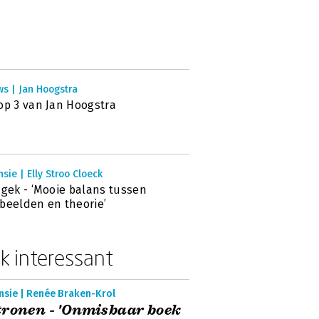
ws | Jan Hoogstra
op 3 van Jan Hoogstra
sie | Elly Stroo Cloeck
 gek - ‘Mooie balans tussen
beelden en theorie’
k interessant
nsie | Renée Braken-Krol
ronen - 'Onmisbaar boek