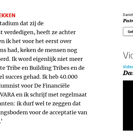
EKKEN
Danie
Pat
tadium dat zij de
 verdedigen, heeft ze achter
Ge
en ik het voor het eerst over
ms had, keken de mensen nog
Vi
derd. Ik word eigenlijk niet meer
e Tribe en Building Tribes en de
Vide
Da
el succes gehad. Ik heb 40.000
olumnist voor De Financiële
VARA en ik schrijf met regelmaat
nten: ik durf wel te zeggen dat
dingsbodem voor de acceptatie van
.’