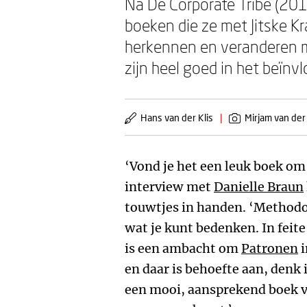
Na De Corporate Tribe (201
boeken die ze met Jitske K
herkennen en veranderen m
zijn heel goed in het beïnv
Hans van der Klis
|
Mirjam van der
‘Vond je het een leuk boek om
interview met
Danielle Braun
touwtjes in handen. ‘Methodol
wat je kunt bedenken. In feite
is een ambacht om
Patronen
i
en daar is behoefte aan, denk i
een mooi, aansprekend boek va