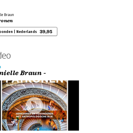
lle Braun
ronen
39,95
bonden | Nederlands
deo
o
nielle Braun -