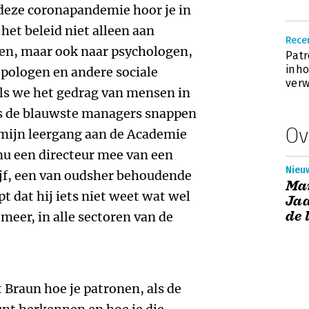
deze coronapandemie hoor je in
et beleid niet alleen aan
Recen
aten, maar ook naar psychologen,
Patr
inho
opologen en andere sociale
ver
als we het gedrag van mensen in
lfs de blauwste managers snappen
Ov
In mijn leergang aan de Academie
nu een directeur mee van een
Nieuw
jf, een van oudsher behoudende
Ma
pt dat hij iets niet weet wat wel
Jaa
de 
s meer, in alle sectoren van de
 Braun hoe je patronen, als de