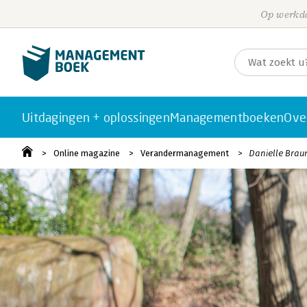
Op werkda
Uitdagingen + oplossingen
Managementboeken
Ove
Online magazine
Verandermanagement
Danielle Brau