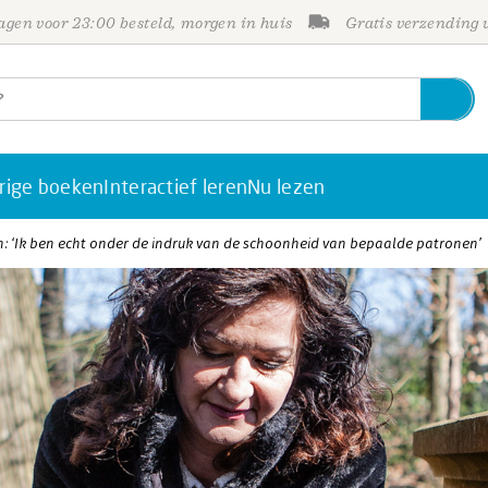
gen voor 23:00 besteld, morgen in huis
Gratis verzending
rige boeken
Interactief leren
Nu lezen
n: ‘Ik ben echt onder de indruk van de schoonheid van bepaalde patronen’