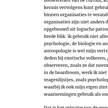
bouwstenen van de cultuur, ku
kennis vervolgens kunt gebru
binnen organisaties te veran
organisaties zijn niet anders d
opgebouwd uit logische patro
brede blik: ik gebruik niet al
psychologie, de biologie en a
antropologie is wel mijn vertr
deden bij exotische volkeren, 
observeren, zoals ze dat noem
in de boardroom, werk ik niet
vragenlijstjes, zoals psychol
waarbij ik ook mijn eigen zin
waarnemingen gebruik als on
Dat is het principe van de gro