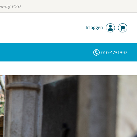
 vanaf €20
Inloggen
010-4731397
Personen
Trefwoorden