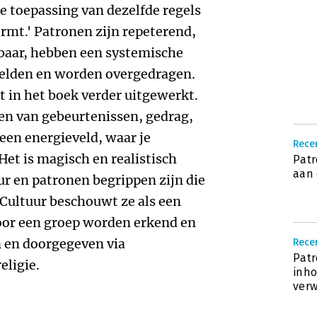
 toepassing van dezelfde regels
ormt.' Patronen zijn repeterend,
aar, hebben een systemische
elden en worden overgedragen.
 in het boek verder uitgewerkt.
n van gebeurtenissen, gedrag,
 een energieveld, waar je
Rece
et is magisch en realistisch
Patr
aan 
uur en patronen begrippen zijn die
 Cultuur beschouwt ze als een
oor een groep worden erkend en
en doorgegeven via
Recen
Patr
eligie.
inho
ver