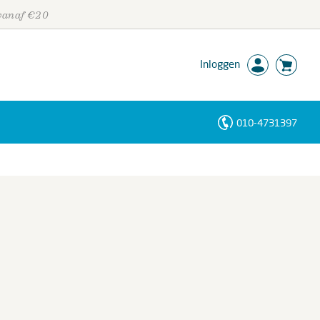
 vanaf €20
Inloggen
010-4731397
Personen
Trefwoorden