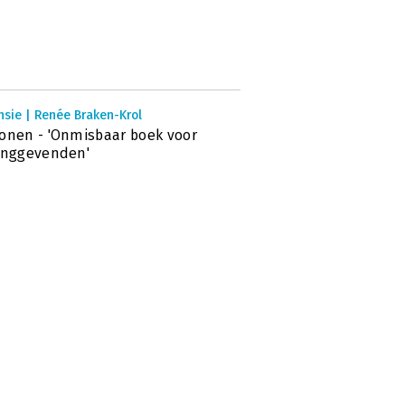
nsie | Renée Braken-Krol
onen - 'Onmisbaar boek voor
inggevenden'