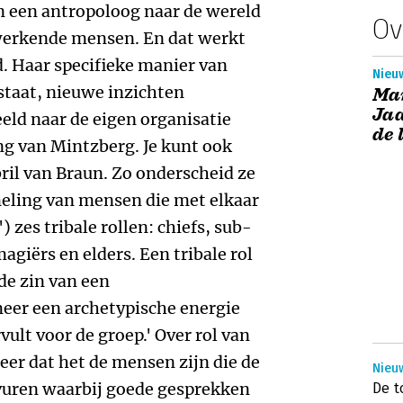
an een antropoloog naar de wereld
Ov
erkende mensen. En dat werkt
. Haar specifieke manier van
Nieuw
 staat, nieuwe inzichten
Ma
Jaa
eld naar de eigen organisatie
de 
ng van Mintzberg. Je kunt ook
bril van Braun. Zo onderscheid ze
meling van mensen die met elkaar
 zes tribale rollen: chiefs, sub-
agiërs en elders. Een tribale rol
 de zin van een
meer een archetypische energie
vult voor de groep.' Over rol van
er dat het de mensen zijn die de
Nieu
uren waarbij goede gesprekken
De t