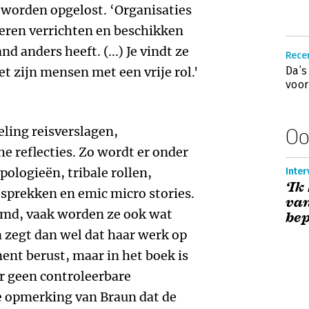
 worden opgelost. ‘Organisaties
ren verrichten en beschikken
d anders heeft. (...) Je vindt ze
Recen
et zijn mensen met een vrije rol.'
Da’s
voor
eling reisverslagen,
Oo
 reflecties. Zo wordt er onder
ologieën, tribale rollen,
Inter
‘Ik
prekken en emic micro stories.
van
md, vaak worden ze ook wat
bep
 zegt dan wel dat haar werk op
ent berust, maar in het boek is
er geen controleerbare
e opmerking van Braun dat de