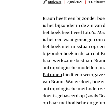
Rudy Kor
|
2 juni 2021
|
4-6 minuten
Braun heeft een bijzonder boe
is het bijzonder in de zin van 
het boek heeft veel foto's. Maa
is het een waar genoegen om d
het boek niet misstaan op een ‘
bijzonder boek in de zin dat Br
haar werkzame bestaan. Brau
antropologische modellen, maa
Patronen
biedt een weergave 
van Braun: Wat ze doet, hoe z
antropologische methoden ze k
doet is gebaseerd op (zoals B
op haar methodische en gefun