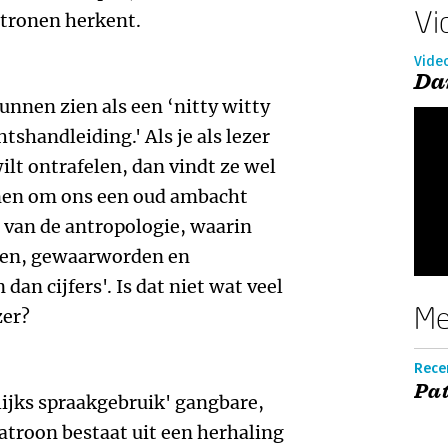
Vi
atronen herkent.
Vide
Da
unnen zien als een ‘nitty witty
shandleiding.' Als je als lezer
lt ontrafelen, dan vindt ze wel
men om ons een oud ambacht
 van de antropologie, waarin
elen, gewaarworden en
 dan cijfers'. Is dat niet wat veel
Me
zer?
Recen
Pat
lijks spraakgebruik' gangbare,
patroon bestaat uit een herhaling