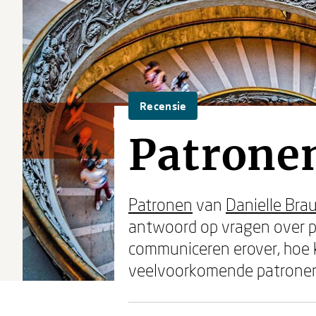
Recensie
Patronen
Patronen
van
Danielle Bra
antwoord op vragen over pat
communiceren erover, hoe k
veelvoorkomende patronen 