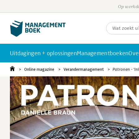
Op werkda
Uitdagingen + oplossingen
Managementboeken
Ove
Online magazine
Verandermanagement
Patronen - 'Inh