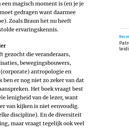
 een magisch moment is (en je je
r moet gedragen want daarmee
e). Zoals Braun het nu heeft
stolde ervaringskennis.
Rece
Patr
der
leid
ft gezocht die veranderaars,
nisaties, bewegingsbouwers,
 (corporate) antropologie en
 ben er nog niet zo zeker van dat
aanspreken. Het boek vraagt best
le lenigheid van de lezer, want
r van kijken is niet eenvoudig.
 elke discipline). En de diversiteit
ing, maar vraagt tegelijk ook veel