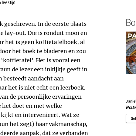
 leestijd
Boe
k geschreven. In de eerste plaats
de lay-out. Die is ronduit mooi en
r het is geen koffietafelboek, al
oor het boek te bladeren en zou
koffietafel'. Het is vooral een
aun de lezer een inkijkje geeft in
n besteedt aandacht aan
r het is niet echt een leerboek.
van de persoonlijke ervaringen
Danie
e het doet en met welke
Pat
ijkt en intervenieert. Wat ze
Ge
raun het zegt) haar vakmanschap,
deerde aanpak, dat ze verbanden