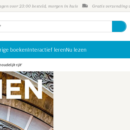
gen voor 23:00 besteld, morgen in huis
Gratis verzending
rige boeken
Interactief leren
Nu lezen
oudelijk rijk'