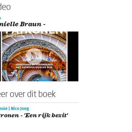
deo
o
nielle Braun -
er over dit boek
sie | Nico Jong
ronen - 'Een rijk bezit'