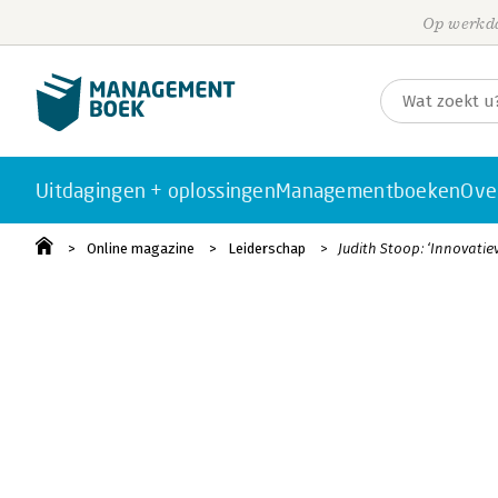
Op werkda
Uitdagingen + oplossingen
Managementboeken
Ove
Online magazine
Leiderschap
Judith Stoop: ‘Innovat