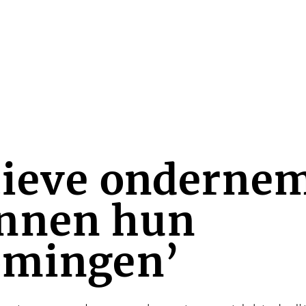
tieve onderne
nnen hun
omingen’