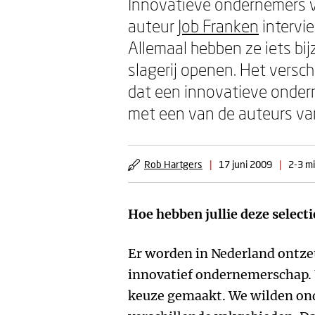
Innovatieve ondernemers 
auteur
Job Franken
intervi
Allemaal hebben ze iets bij
slagerij openen. Het vers
dat een innovatieve ondern
met een van de auteurs va
Rob Hartgers
|
17 juni 2009
|
2-3 mi
Hoe hebben jullie deze select
Er worden in Nederland ontzet
innovatief ondernemerschap. 
keuze gemaakt. We wilden ond