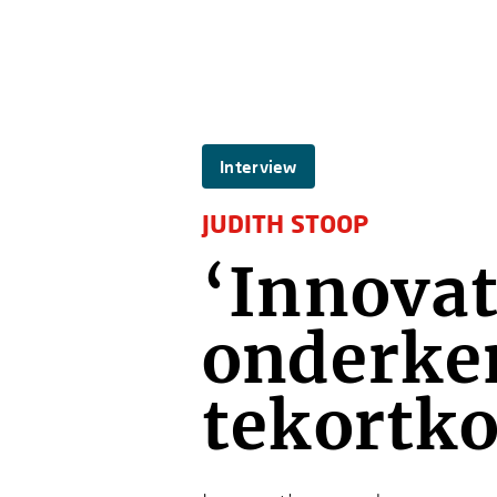
Interview
JUDITH STOOP
‘Innova
onderke
tekortk