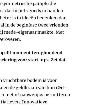
asymmetrische paraplu die
t dat hij iets goeds in handen
 beter is in ideeën bedenken dan
al in de beginfase twee vrienden
 hij mede-eigenaar maakte. Met
veroveren.
n op dit moment terughoudend
ciering voor start-ups. Zet dat
een vruchtbare bodem is voor
aaien de geldkraan van hun r&d-
ch niet of nauwelijks permitteren
itiatieven. Innovatieve