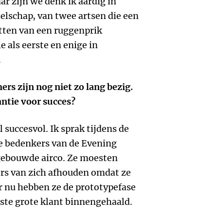
r zijn we denk ik aardig in
zelschap, van twee artsen die een
tten van een ruggenprik
e als eerste en enige in
.
s zijn nog niet zo lang bezig.
antie voor succes?
succesvol. Ik sprak tijdens de
e bedenkers van de Evening
gebouwde airco. Ze moesten
pers van zich afhouden omdat ze
r nu hebben ze de prototypefase
rste grote klant binnengehaald.