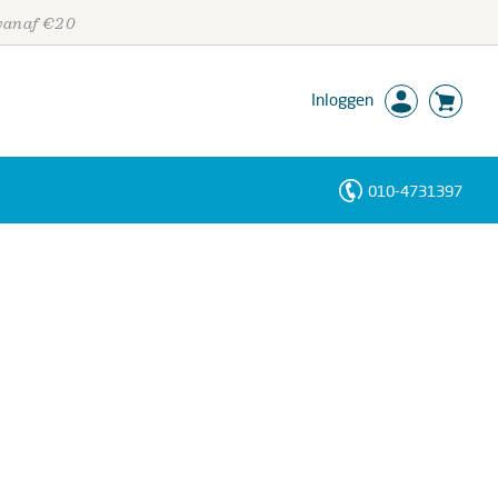
 vanaf €20
Inloggen
010-4731397
Personen
Trefwoorden