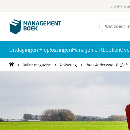
Op werkda
Uitdagingen + oplossingen
Managementboeken
Ove
Online magazine
Advisering
Hans Andersson: ‘Blijf al