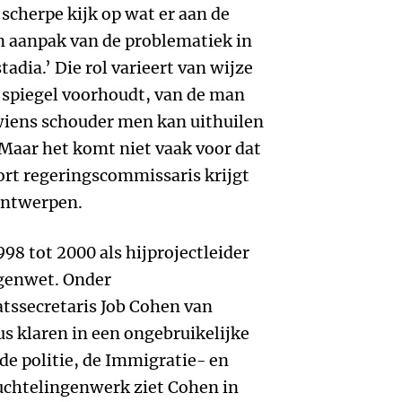
scherpe kijk op wat er aan de
 en aanpak van de problematiek in
tadia.’ Die rol varieert van wijze
e spiegel voorhoudt, van de man
 wiens schouder men kan uithuilen
aar het komt niet vaak voor dat
oort regeringscommissaris krijgt
ontwerpen.
998 tot 2000 als hijprojectleider
ngenwet. Onder
tssecretaris Job Cohen van
us klaren in een ongebruikelijke
 de politie, de Immigratie- en
uchtelingenwerk ziet Cohen in