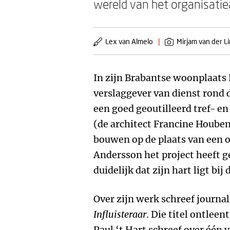
wereld van het organisati
Lex van Almelo
|
Mirjam van der L
In zijn Brabantse woonplaats
verslaggever van dienst rond 
een goed geoutilleerd tref- e
(de architect Francine Hoube
bouwen op de plaats van een 
Andersson het project heeft 
duidelijk dat zijn hart ligt bij
Over zijn werk schreef journa
Influisteraar
. Die titel ontle
Paul ‘t Hart schreef over één 