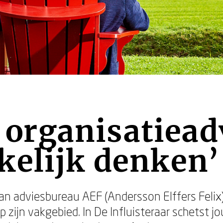
ls organisatiea
kelijk denken’
van adviesbureau AEF (Andersson Elffers Feli
op zijn vakgebied. In De Influisteraar schetst j