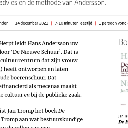
eadvies en de methode van Andersson.
inden
|
14 december 2021
|
7-10 minuten leestijd
|
1 persoon vond di
Boe
 Herpt leidt Hans Andersson uw
door ‘De Nieuwe Schuur’. Dat is
n cultuurcentrum dat zijn vrouw
n) heeft ontworpen en laten
oude boerenschuur. Dat
gefinancierd als mecenas maakt
 de cultuur
en
bij de publieke zaak.
list Jan Tromp het boek
De
Jan T
ent Tromp aan wat bestuurskundige
De I
van de rollen van een