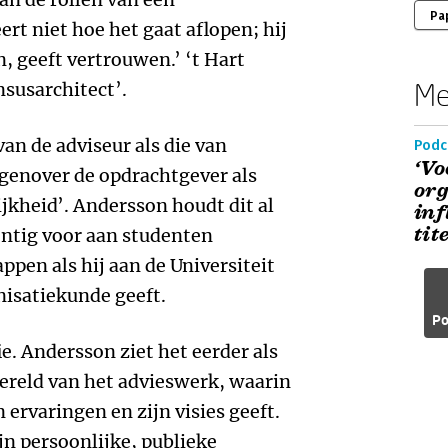
Pa
ert niet hoe het gaat aflopen; hij
n, geeft vertrouwen.’ ‘t Hart
Me
susarchitect’.
van de adviseur als die van
Podc
‘Vo
egenover de opdrachtgever als
org
jkheid’. Andersson houdt dit al
inf
tite
entig voor aan studenten
ppen als hij aan de Universiteit
isatiekunde geeft.
Po
ie. Andersson ziet het eerder als
wereld van het advieswerk, waarin
n ervaringen en zijn visies geeft.
jn persoonlijke, publieke