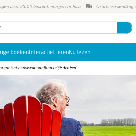
gen voor 23:00 besteld, morgen in huis
Gratis verzending
rige boeken
Interactief leren
Nu lezen
s organisatieadviseur onafhankelijk denken’