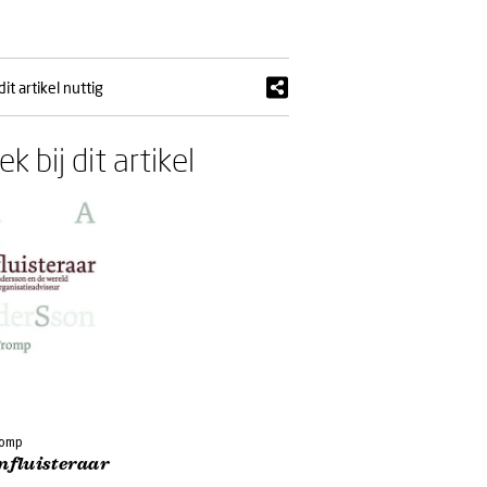
t artikel nuttig
k bij dit artikel
romp
nfluisteraar