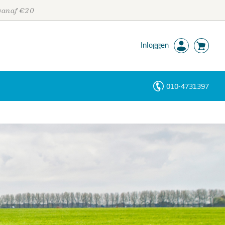
 vanaf €20
Inloggen
010-4731397
Personen
Trefwoorden