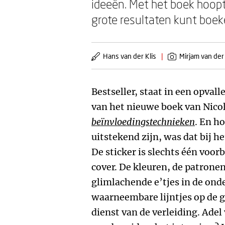
ideeën. Met het boek hoopt
grote resultaten kunt boeken
Hans van der Klis
|
Mirjam van der
Bestseller, staat in een opval
van het nieuwe boek van Nic
beïnvloedingstechnieken
. En h
uitstekend zijn, was dat bij h
De sticker is slechts één voorb
cover. De kleuren, de patronen,
glimlachende e’tjes in de onde
waarneembare lijntjes op de gr
dienst van de verleiding. Adel