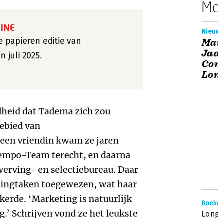
Me
INE
Nieuw
de papieren editie van
Ma
Jaa
juli 2025.
Co
Lon
heid dat Tadema zich zou
gebied van
 een vriendin kwam ze jaren
 Tempo-Team terecht, en daarna
werving- en selectiebureau. Daar
etingtaken toegewezen, wat haar
erde. ‘Marketing is natuurlijk
Boek
.’ Schrijven vond ze het leukste
Lon