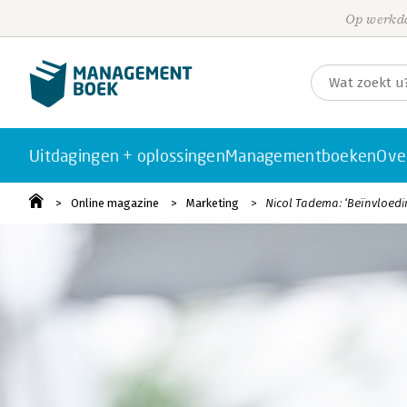
Op werkda
Uitdagingen + oplossingen
Managementboeken
Ove
Online magazine
Marketing
Nicol Tadema: ‘Beïnvloedi