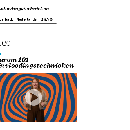
nvloedingstechnieken
28,75
perback | Nederlands
deo
o
arom 101
ïnvloedingstechnieken