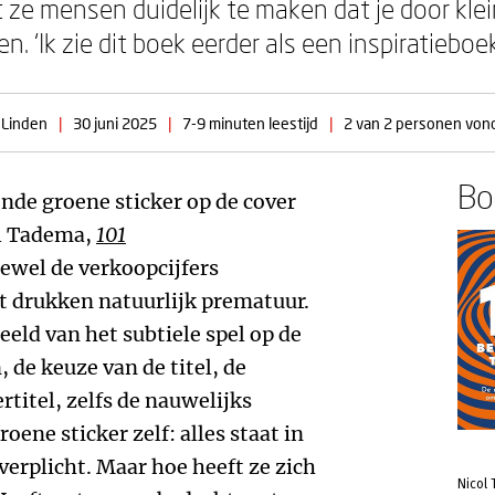
 ze mensen duidelijk te maken dat je door kle
. ‘Ik zie dit boek eerder als een inspiratieboe
 Linden
|
30 juni 2025
|
7-9 minuten leestijd
|
2 van 2 personen vonde
Boe
lende groene sticker op de cover
ol Tadema,
101
oewel de verkoopcijfers
et drukken natuurlijk prematuur.
eeld van het subtiele spel op de
 de keuze van de titel, de
rtitel, zelfs de nauwelijks
oene sticker zelf: alles staat in
 verplicht. Maar hoe heeft ze zich
Nicol