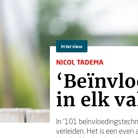
Interview
NICOL TADEMA
‘Beïnvlo
in elk v
In ‘101 beïnvloedingstechn
verleiden. Het is een even