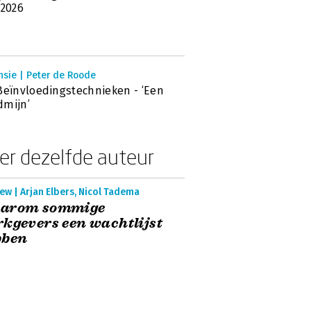
 2026
nsie | Peter de Roode
Beïnvloedingstechnieken - ‘Een
dmijn’
er dezelfde auteur
ew | Arjan Elbers, Nicol Tadema
arom sommige
kgevers een wachtlijst
bben