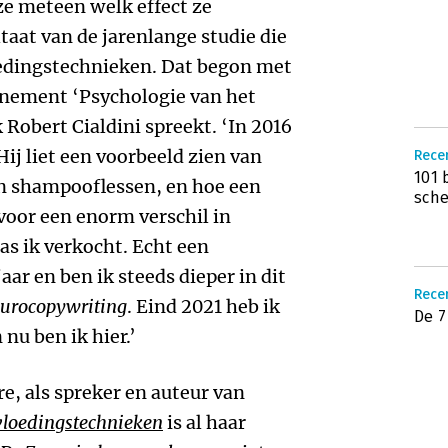
ze meteen welk effect ze
taat van de jarenlange studie die
edingstechnieken. Dat begon met
enement ‘Psychologie van het
Robert Cialdini spreekt. ‘In 2016
 Hij liet een voorbeeld zien van
Recen
101 
n shampooflessen, en hoe een
sche
 voor een enorm verschil in
as ik verkocht. Echt een
jaar en ben ik steeds dieper in dit
Rece
urocopywriting
. Eind 2021 heb ik
De 7
nu ben ik hier.’
re, als spreker en auteur van
vloedingstechnieken
is al haar