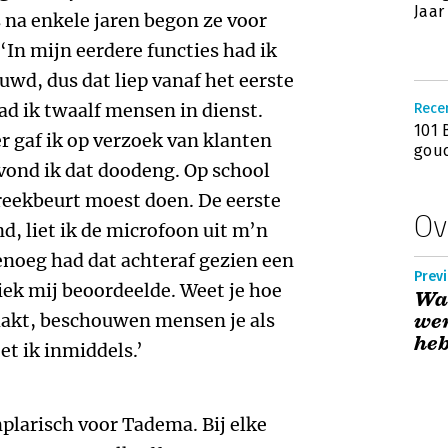
Jaar
 na enkele jaren begon ze voor
‘In mijn eerdere functies had ik
wd, dus dat liep vanaf het eerste
had ik twaalf mensen in dienst.
Rece
101 
r gaf ik op verzoek van klanten
gou
vond ik dat doodeng. Op school
preekbeurt moest doen. De eerste
Ov
d, liet ik de microfoon uit m’n
enoeg had dat achteraf gezien een
Previ
liek mij beoordeelde. Weet je hoe
Wa
aakt, beschouwen mensen je als
wer
he
t ik inmiddels.’
plarisch voor Tadema. Bij elke