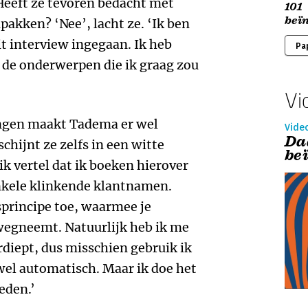
Heeft ze tevoren bedacht met
101
beï
pakken? ‘Nee’, lacht ze. ‘Ik ben
it interview ingegaan. Ik heb
Pa
 de onderwerpen die ik graag zou
Vi
ningen maakt Tadema er wel
Vide
Da
hijnt ze zelfs in een witte
be
ik vertel dat ik boeken hierover
nkele klinkende klantnamen.
sprincipe toe, waarmee je
wegneemt. Natuurlijk heb ik me
rdiept, dus misschien gebruik ik
wel automatisch. Maar ik doe het
eden.’