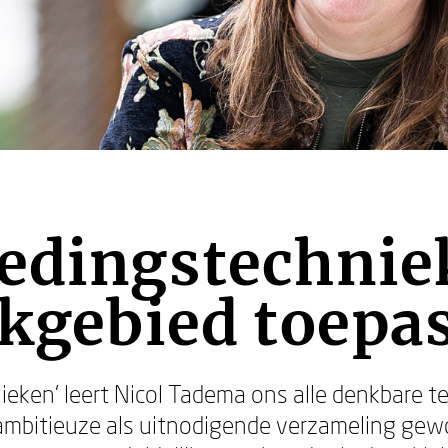
edingstechnie
akgebied toepa
ieken’ leert Nicol Tadema ons alle denkbare t
 ambitieuze als uitnodigende verzameling gew