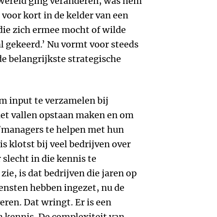
wereld ging veranderen, was hem
 voor kort in de kelder van een
die zich ermee mocht of wilde
al gekeerd.’ Nu vormt voor steeds
de belangrijkste strategische
om input te verzamelen bij
 met vallen opstaan maken en om
s/managers te helpen met hun
s klotst bij veel bedrijven over
 slecht in die kennis te
ie, is dat bedrijven die jaren op
iensten hebben ingezet, nu de
ren. Dat wringt. Er is een
 kennis. De complexiteit van