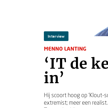
Interview
MENNO LANTING
‘IT de k
in’
Hij scoort hoog op ‘Klout-sc
extremist; meer een realis