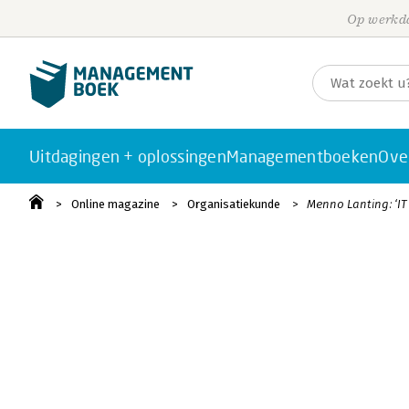
Op werkda
Uitdagingen + oplossingen
Managementboeken
Ove
Online magazine
Organisatiekunde
Menno Lanting: ‘IT