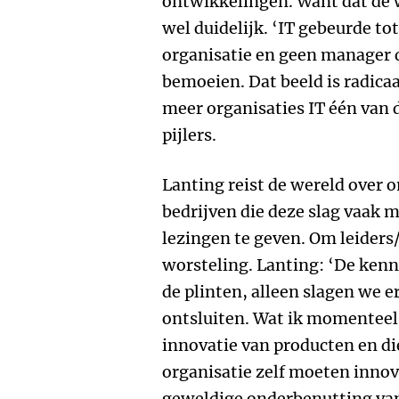
ontwikkelingen. Want dat de 
wel duidelijk. ‘IT gebeurde tot
organisatie en geen manager 
bemoeien. Dat beeld is radica
meer organisaties IT één van 
pijlers.
Lanting reist de wereld over 
bedrijven die deze slag vaak
lezingen te geven. Om leider
worsteling. Lanting: ‘De kenni
de plinten, alleen slagen we er
ontsluiten. Wat ik momenteel z
innovatie van producten en d
organisatie zelf moeten innove
geweldige onderbenutting van