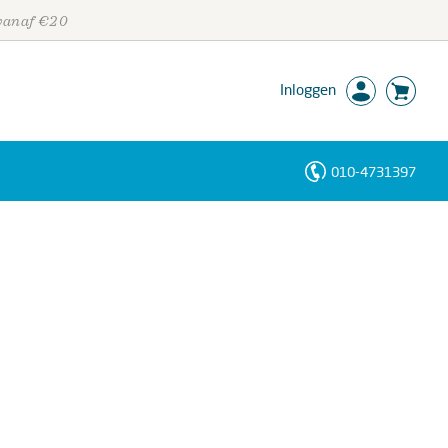
 vanaf €20
Inloggen
010-4731397
Personen
Trefwoorden