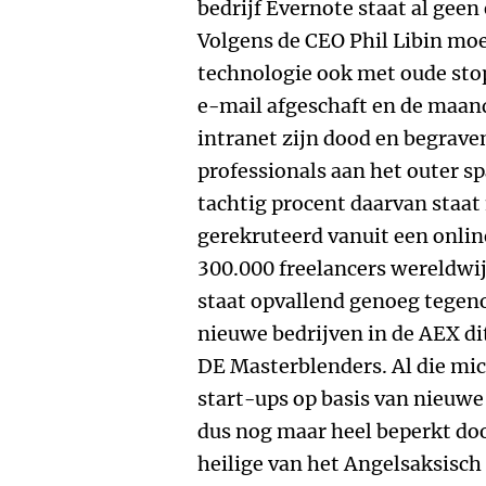
bedrijf Evernote staat al geen
Volgens de CEO Phil Libin moet
technologie ook met oude sto
e-mail afgeschaft en de maa
intranet zijn dood en begrave
professionals aan het outer sp
tachtig procent daarvan staat 
gerekruteerd vanuit een onl
300.000 freelancers wereldwi
staat opvallend genoeg tegeno
nieuwe bedrijven in de AEX dit j
DE Masterblenders. Al die mi
start-ups op basis van nieuw
dus nog maar heel beperkt door
heilige van het Angelsaksisch 