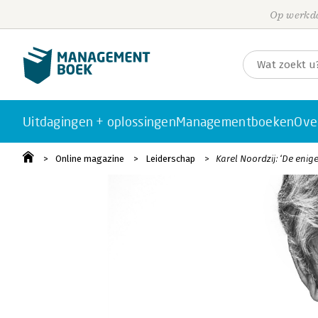
Op werkda
Uitdagingen + oplossingen
Managementboeken
Ove
Online magazine
Leiderschap
Karel Noordzij: ‘De enig