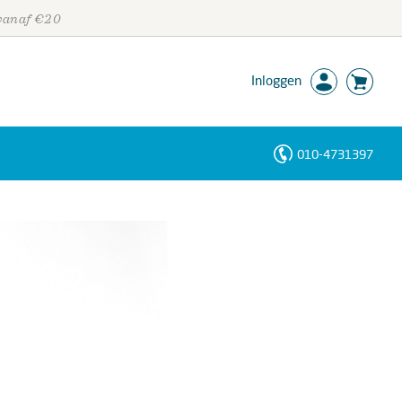
 vanaf €20
Inloggen
010-4731397
Personen
Trefwoorden