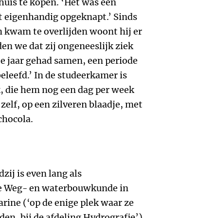
huis te kopen. ‘Het was een
t eigenhandig opgeknapt.’ Sinds
n kwam te overlijden woont hij er
den we dat zij ongeneeslijk ziek
e jaar gehad samen, een periode
eleefd.’ In de studeerkamer is
k, die hem nog een dag per week
 zelf, op een zilveren blaadje, met
chocola.
zij is even lang als
ie Weg- en waterbouwkunde in
marine (‘op de enige plek waar ze
den, bij de afdeling Hydrografie’)