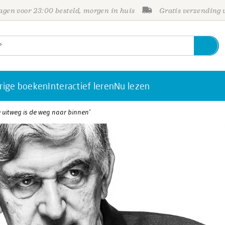
gen voor 23:00 besteld, morgen in huis
Gratis verzending
rige boeken
Interactief leren
Nu lezen
e uitweg is de weg naar binnen’