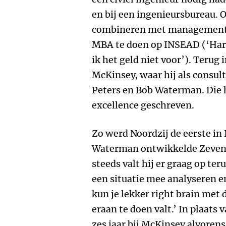
en bij een ingenieursbureau. O
combineren met management n
MBA te doen op INSEAD (‘Harv
ik het geld niet voor’). Terug 
McKinsey, waar hij als cons
Peters en Bob Waterman. Die h
excellence geschreven.
Zo werd Noordzij de eerste in
Waterman ontwikkelde ZevenS
steeds valt hij er graag op teru
een situatie mee analyseren e
kun je lekker right brain met 
eraan te doen valt.’ In plaats v
zes jaar bij McKinsey alvorens 