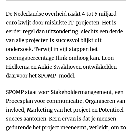
De Nederlandse overheid raakt 4 tot 5 miljard
euro kwijt door mislukte IT-projecten. Het is
eerder regel dan uitzondering, slechts een derde
van alle projecten is succesvol blijkt uit
onderzoek. Terwijl in vijf stappen het
scoringspercentage flink omhoog kan. Leon
Hielkema en Ankie Swakhoven ontwikkelden
daarvoor het SPOMP-model.
SPOMP staat voor
S
takeholdermanagement, een
P
rocesplan voor communicatie,
O
rganiseren van
invloed,
M
arketing van het project en
P
otentieel
succes aantonen. Kern ervan is dat je mensen
gedurende het project meeneemt, verleidt, om zo